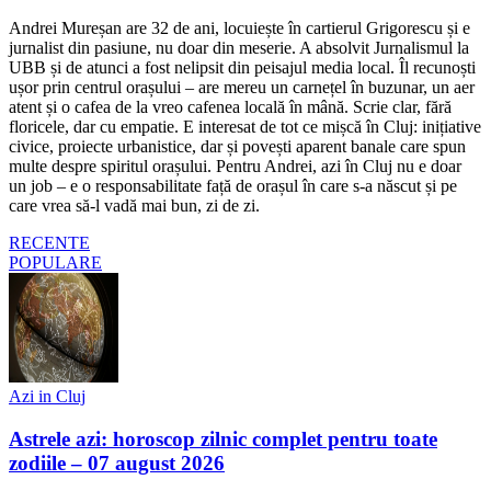
Andrei Mureșan are 32 de ani, locuiește în cartierul Grigorescu și e
jurnalist din pasiune, nu doar din meserie. A absolvit Jurnalismul la
UBB și de atunci a fost nelipsit din peisajul media local. Îl recunoști
ușor prin centrul orașului – are mereu un carnețel în buzunar, un aer
atent și o cafea de la vreo cafenea locală în mână. Scrie clar, fără
floricele, dar cu empatie. E interesat de tot ce mișcă în Cluj: inițiative
civice, proiecte urbanistice, dar și povești aparent banale care spun
multe despre spiritul orașului. Pentru Andrei, azi în Cluj nu e doar
un job – e o responsabilitate față de orașul în care s-a născut și pe
care vrea să-l vadă mai bun, zi de zi.
RECENTE
POPULARE
Azi in Cluj
Astrele azi: horoscop zilnic complet pentru toate
zodiile – 07 august 2026