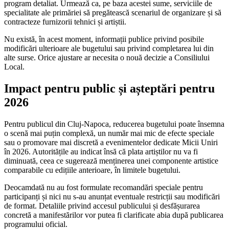
program detaliat. Urmează ca, pe baza acestei sume, serviciile de
specialitate ale primăriei să pregătească scenariul de organizare și să
contracteze furnizorii tehnici și artiștii.
Nu există, în acest moment, informații publice privind posibile
modificări ulterioare ale bugetului sau privind completarea lui din
alte surse. Orice ajustare ar necesita o nouă decizie a Consiliului
Local.
Impact pentru public și așteptări pentru
2026
Pentru publicul din Cluj-Napoca, reducerea bugetului poate însemna
o scenă mai puțin complexă, un număr mai mic de efecte speciale
sau o promovare mai discretă a evenimentelor dedicate Micii Uniri
în 2026. Autoritățile au indicat însă că plata artiștilor nu va fi
diminuată, ceea ce sugerează menținerea unei componente artistice
comparabile cu edițiile anterioare, în limitele bugetului.
Deocamdată nu au fost formulate recomandări speciale pentru
participanți și nici nu s-au anunțat eventuale restricții sau modificări
de format. Detaliile privind accesul publicului și desfășurarea
concretă a manifestărilor vor putea fi clarificate abia după publicarea
programului oficial.