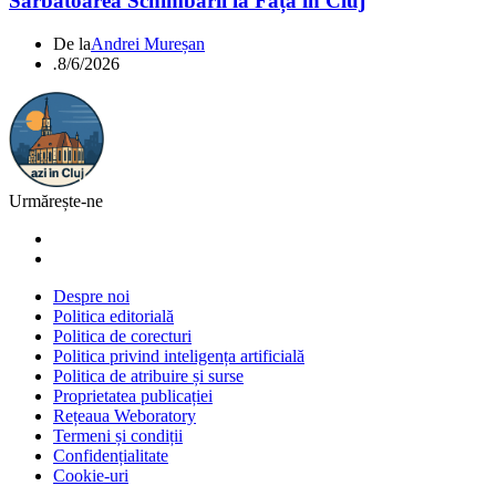
Sărbătoarea Schimbării la Față în Cluj
De la
Andrei Mureșan
.
8/6/2026
Urmărește-ne
Despre noi
Politica editorială
Politica de corecturi
Politica privind inteligența artificială
Politica de atribuire și surse
Proprietatea publicației
Rețeaua Weboratory
Termeni și condiții
Confidențialitate
Cookie-uri