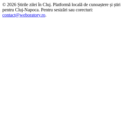
©
2026
Știrile zilei în Cluj
. Platformă locală de cunoaștere și știri
pentru
Cluj-Napoca
. Pentru sesizări sau corecturi:
contact@weboratory.ro
.