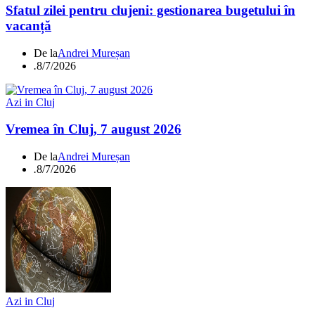
Sfatul zilei pentru clujeni: gestionarea bugetului în
vacanță
De la
Andrei Mureșan
.
8/7/2026
Azi in Cluj
Vremea în Cluj, 7 august 2026
De la
Andrei Mureșan
.
8/7/2026
Azi in Cluj