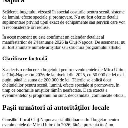
Scăderea bugetului vizează în special costurile pentru scenă, sisteme
de lumini, efecte speciale și promovare. Nu au fost oferite detalii
suplimentare privind tipul exact de echipamente sau servicii care vor
fi reconsiderate ori reduse.
În acest moment nu este confirmat un calendar detaliat al
manifestărilor de 24 ianuarie 2026 la Cluj-Napoca. De asemenea, nu
au fost anunțate numele artiștilor sau structura programului artistic.
Clarificare factuală
S-a decis o reducere a bugetului pentru evenimentele de Mica Unire
la Cluj-Napoca în 2026 de la nivelul din 2025, cu 50.000 de lei mai
puțin, până la suma de 200.000 de lei. Tăierile se aplică doar
cheltuielilor pentru scenă, lumini, efecte speciale și promovare, în
timp ce onorariile artiștilor rămân neafectate. Data exactă a
evenimentelor și programul nu sunt, deocamdată, comunicate oficial.
Pașii următori ai autorităților locale
Consiliul Local Cluj-Napoca a stabilit doar cadrul bugetar pentru
evenimentele de Mica Unire din 2026, fără a prezenta încă un