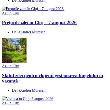
De la
Andrei Mureșan
Azi in Cluj
Prețurile zilei în Cluj – 7 august 2026
De la
Andrei Mureșan
Azi in Cluj
Sfatul zilei pentru clujeni: gestionarea bugetului în
vacanță
De la
Andrei Mureșan
Azi in Cluj