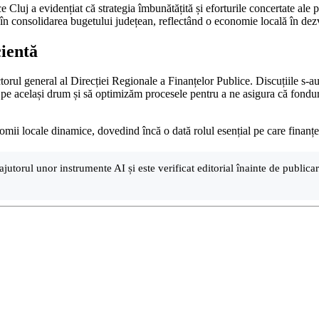
 Cluj a evidențiat că strategia îmbunătățită și eforturile concertate ale 
în consolidarea bugetului județean, reflectând o economie locală în dezvo
cientă
torul general al Direcției Regionale a Finanțelor Publice. Discuțiile s-au
pe același drum și să optimizăm procesele pentru a ne asigura că fondurile
mii locale dinamice, dovedind încă o dată rolul esențial pe care finanțele
ajutorul unor instrumente AI și este verificat editorial înainte de public