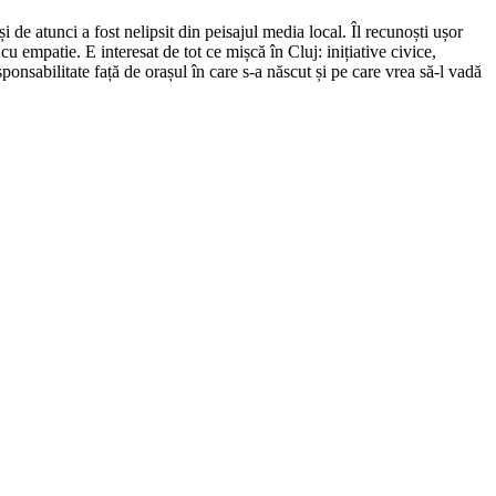
de atunci a fost nelipsit din peisajul media local. Îl recunoști ușor
cu empatie. E interesat de tot ce mișcă în Cluj: inițiative civice,
ponsabilitate față de orașul în care s-a născut și pe care vrea să-l vadă