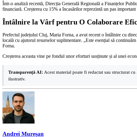
Într-o analiză recentă, Direcția Generală Regională a Finanțelor Publice
financiară. Creșterea cu 15% a încasărilor reprezintă un pas important 
Întâlnire la Vârf pentru O Colaborare Efi
Prefectul județului Cluj, Maria Forna, a avut recent o întâlnire cu direc
locală cu ajutorul resurselor suplimentare. „Este esențial să continuăm 
Forna.
Creșterea aceasta vine pe fondul unor eforturi susținute și al unei econo
Transparență AI:
Acest material poate fi redactat sau structurat cu 
ilustrativ.
Andrei Mureșan