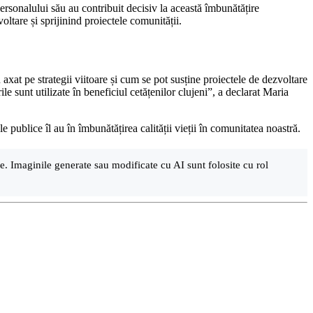
personalului său au contribuit decisiv la această îmbunătățire
ltare și sprijinind proiectele comunității.
 axat pe strategii viitoare și cum se pot susține proiectele de dezvoltare
 sunt utilizate în beneficiul cetățenilor clujeni”, a declarat Maria
 publice îl au în îmbunătățirea calității vieții în comunitatea noastră.
are. Imaginile generate sau modificate cu AI sunt folosite cu rol