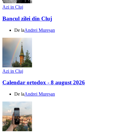
Azi in Cluj
Bancul zilei din Cluj
De la
Andrei Mureșan
Azi in Cluj
Calendar ortodox - 8 august 2026
De la
Andrei Mureșan