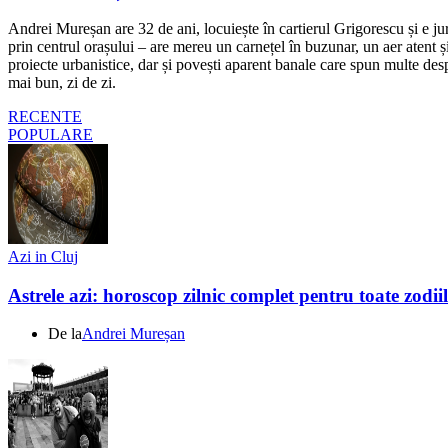
Andrei Mureșan are 32 de ani, locuiește în cartierul Grigorescu și e jur
prin centrul orașului – are mereu un carnețel în buzunar, un aer atent și 
proiecte urbanistice, dar și povești aparent banale care spun multe despr
mai bun, zi de zi.
RECENTE
POPULARE
Azi in Cluj
Astrele azi: horoscop zilnic complet pentru toate zodi
De la
Andrei Mureșan