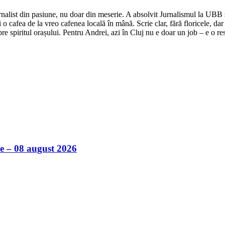
nalist din pasiune, nu doar din meserie. A absolvit Jurnalismul la UBB și 
o cafea de la vreo cafenea locală în mână. Scrie clar, fără floricele, dar 
e spiritul orașului. Pentru Andrei, azi în Cluj nu e doar un job – e o res
ile – 08 august 2026