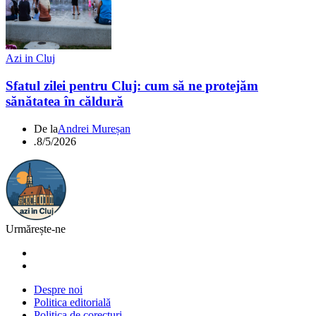
Azi in Cluj
Sfatul zilei pentru Cluj: cum să ne protejăm
sănătatea în căldură
De la
Andrei Mureșan
.
8/5/2026
Urmărește-ne
Despre noi
Politica editorială
Politica de corecturi