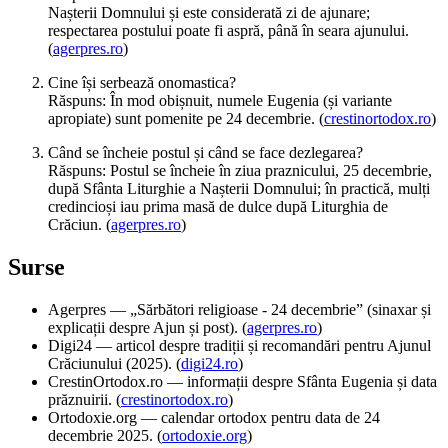
Nașterii Domnului și este considerată zi de ajunare;
respectarea postului poate fi aspră, până în seara ajunului.
(
agerpres.ro
)
Cine își serbează onomastica?
Răspuns: În mod obișnuit, numele Eugenia (și variante
apropiate) sunt pomenite pe 24 decembrie. (
crestinortodox.ro
)
Când se încheie postul și când se face dezlegarea?
Răspuns: Postul se încheie în ziua praznicului, 25 decembrie,
după Sfânta Liturghie a Nașterii Domnului; în practică, mulți
credincioși iau prima masă de dulce după Liturghia de
Crăciun. (
agerpres.ro
)
Surse
Agerpres — „Sărbători religioase - 24 decembrie” (sinaxar și
explicații despre Ajun și post). (
agerpres.ro
)
Digi24 — articol despre tradiții și recomandări pentru Ajunul
Crăciunului (2025). (
digi24.ro
)
CrestinOrtodox.ro — informații despre Sfânta Eugenia și data
prăznuirii. (
crestinortodox.ro
)
Ortodoxie.org — calendar ortodox pentru data de 24
decembrie 2025. (
ortodoxie.org
)