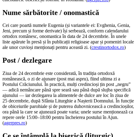
Nume sărbătorite / onomastică
Cei care poartă numele Eugenia (și variantele ei: Evghenia, Genia,
Jeni, precum și forme derivate) își serbează, conform calendarului
ortodox românesc, onomastica în data de 24 decembrie. În unele
liste apărute în presă și în publicații religioase apar și pomeniri locale
ale unor cuvioși menționați pentru această zi. (
crestinortodox.ro
)
Post / dezlegare
Ziua de 24 decembrie este considerată, în tradiția ortodoxă
românească, o zi de ajunare (post mai aspru), fiind ultima zi a
Postului Crăciunului. În practică, mulți credincioși țin post „negru”
— adică nemâncare până spre seară sau până după slujba specifică
ajunului — iar dezlegarea la alimentele de dulce are loc în ziua de
25 decembrie, după Sfânta Liturghie a Nașterii Domnului. În funcție
de obiceiurile parohiale și de puterea duhovnicească a credincioșilor,
ora până la care se ajunează poate varia; unele surse menționează ca
repere orele 15:00–18:00 pentru încheierea postului în Ajun.
(
agerpres.ro
)
Ce se întâmplă la biserică (liturgic)