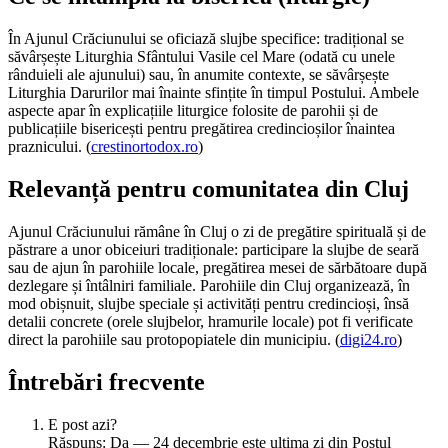
În Ajunul Crăciunului se oficiază slujbe specifice: tradițional se
săvârșește Liturghia Sfântului Vasile cel Mare (odată cu unele
rânduieli ale ajunului) sau, în anumite contexte, se săvârșește
Liturghia Darurilor mai înainte sfințite în timpul Postului. Ambele
aspecte apar în explicațiile liturgice folosite de parohii și de
publicațiile bisericești pentru pregătirea credincioșilor înaintea
praznicului. (
crestinortodox.ro
)
Relevanță pentru comunitatea din Cluj
Ajunul Crăciunului rămâne în Cluj o zi de pregătire spirituală și de
păstrare a unor obiceiuri tradiționale: participare la slujbe de seară
sau de ajun în parohiile locale, pregătirea mesei de sărbătoare după
dezlegare și întâlniri familiale. Parohiile din Cluj organizează, în
mod obișnuit, slujbe speciale și activități pentru credincioși, însă
detalii concrete (orele slujbelor, hramurile locale) pot fi verificate
direct la parohiile sau protopopiatele din municipiu. (
digi24.ro
)
Întrebări frecvente
E post azi?
Răspuns: Da — 24 decembrie este ultima zi din Postul