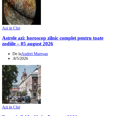
Azi in Cluj
Astrele azi: horoscop zilnic complet pentru toate
zodiile – 05 august 2026
De la
Andrei Mureșan
.
8/5/2026
Azi in Cluj