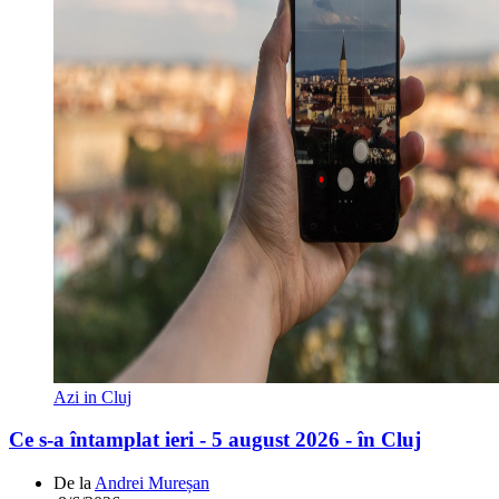
Azi in Cluj
Ce s-a întamplat ieri - 5 august 2026 - în Cluj
De la
Andrei Mureșan