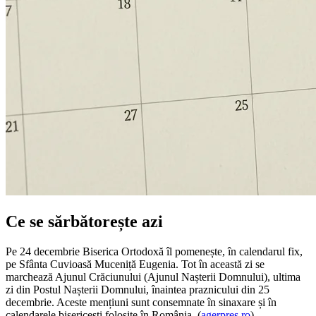
Ce se sărbătorește azi
Pe 24 decembrie Biserica Ortodoxă îl pomenește, în calendarul fix,
pe Sfânta Cuvioasă Muceniță Eugenia. Tot în această zi se
marchează Ajunul Crăciunului (Ajunul Nașterii Domnului), ultima
zi din Postul Nașterii Domnului, înaintea praznicului din 25
decembrie. Aceste mențiuni sunt consemnate în sinaxare și în
calendarele bisericești folosite în România. (
agerpres.ro
)