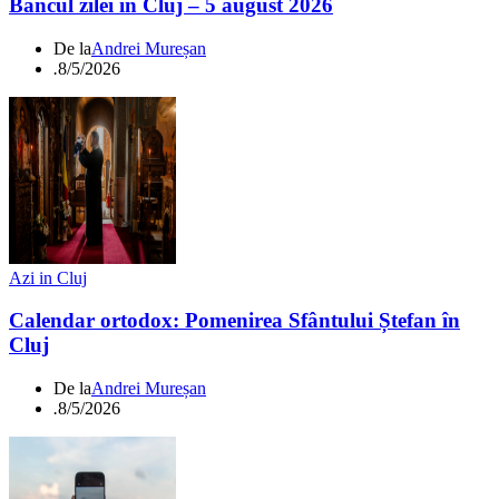
Bancul zilei în Cluj – 5 august 2026
De la
Andrei Mureșan
.
8/5/2026
Azi in Cluj
Calendar ortodox: Pomenirea Sfântului Ștefan în
Cluj
De la
Andrei Mureșan
.
8/5/2026