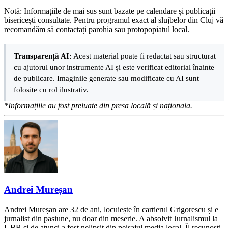
Notă: Informațiile de mai sus sunt bazate pe calendare și publicații
bisericești consultate. Pentru programul exact al slujbelor din Cluj vă
recomandăm să contactați parohia sau protopopiatul local.
Transparență AI:
Acest material poate fi redactat sau structurat
cu ajutorul unor instrumente AI și este verificat editorial înainte
de publicare. Imaginile generate sau modificate cu AI sunt
folosite cu rol ilustrativ.
*Informațiile au fost preluate din presa locală și naționala.
Andrei Mureșan
Andrei Mureșan are 32 de ani, locuiește în cartierul Grigorescu și e
jurnalist din pasiune, nu doar din meserie. A absolvit Jurnalismul la
UBB și de atunci a fost nelipsit din peisajul media local. Îl recunoști