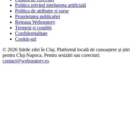
Politica privind inteligența artificială
Politica de atribuire și surse
Proprietatea publicației
Rețeaua Weboratory
Termeni și condiții
Confidențialitate
Cookie-uri
©
2026
Știrile zilei în Cluj
. Platformă locală de cunoaștere și știri
pentru
Cluj-Napoca
. Pentru sesizări sau corecturi:
contact@weboratory.ro
.