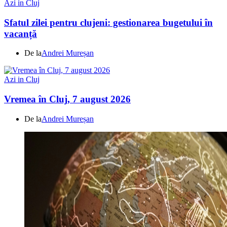
Azi in Cluj
Sfatul zilei pentru clujeni: gestionarea bugetului în
vacanță
De la
Andrei Mureșan
Azi in Cluj
Vremea în Cluj, 7 august 2026
De la
Andrei Mureșan