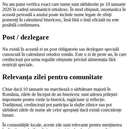
Nu am putut verifica exact care nume sunt sărbătorite pe 10 ianuarie
2026 în cadrul onomasticii ortodoxe. În mod obișnuit, onomastica în
această perioadă a anului poate include nume legate de sfinți
pomeniți în calendarul bisericesc, însă fără o listă oficială nu este
posibilă confirmarea.
Post / dezlegare
Nu există în această zi un post obligatoriu sau dezlegare specială
cunoscută în calendarul ortodox român. Este o zi de peste an, în care
credincioșii pot urma regulile obișnuite privind alimentația fără
restricții speciale.
Relevanța zilei pentru comunitate
Chiar dacă 10 ianuarie nu marchează o sărbătoare majoră în
România, zilele de început de an bisericesc sunt adesea prilejuri
importante pentru vizite la biserică, rugăciune și reflecție.
Tradițional, credincioșii pot participa la slujbe zilnice sau pot
sărbători zilele de nume ale celor apropiați dacă există coincidențe
lunare.
În comunitățile locale, aceste zile sunt relevante pentru menținerea