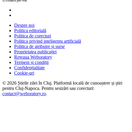
Despre noi
Politica editorială
Politica de corecturi
Politica privind inteligența artificială
Politica de atribuire și surse
Proprietatea publicației
Rețeaua Weboratory
Termeni și condiții
Confidențialitate
Cookie-uri
©
2026
Știrile zilei în Cluj
. Platformă locală de cunoaștere și știri
pentru
Cluj-Napoca
. Pentru sesizări sau corecturi:
contact@weboratory.ro
.