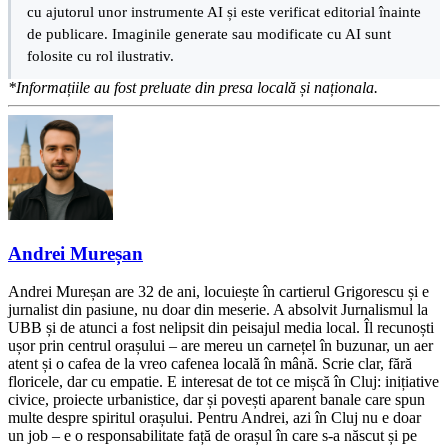
cu ajutorul unor instrumente AI și este verificat editorial înainte
de publicare. Imaginile generate sau modificate cu AI sunt
folosite cu rol ilustrativ.
*Informațiile au fost preluate din presa locală și naționala.
Andrei Mureșan
Andrei Mureșan are 32 de ani, locuiește în cartierul Grigorescu și e
jurnalist din pasiune, nu doar din meserie. A absolvit Jurnalismul la
UBB și de atunci a fost nelipsit din peisajul media local. Îl recunoști
ușor prin centrul orașului – are mereu un carnețel în buzunar, un aer
atent și o cafea de la vreo cafenea locală în mână. Scrie clar, fără
floricele, dar cu empatie. E interesat de tot ce mișcă în Cluj: inițiative
civice, proiecte urbanistice, dar și povești aparent banale care spun
multe despre spiritul orașului. Pentru Andrei, azi în Cluj nu e doar
un job – e o responsabilitate față de orașul în care s-a născut și pe