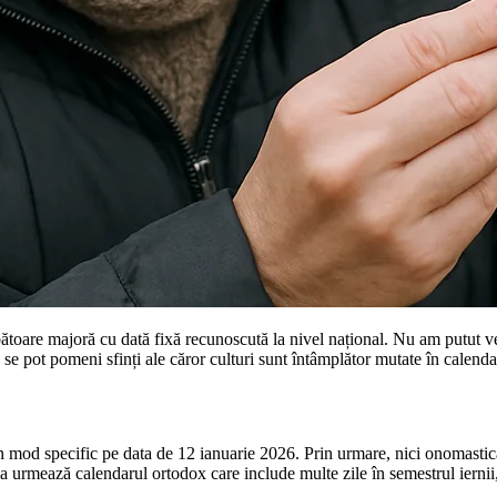
toare majoră cu dată fixă recunoscută la nivel național. Nu am putut veri
e pot pomeni sfinți ale căror culturi sunt întâmplător mutate în calendar 
 în mod specific pe data de 12 ianuarie 2026. Prin urmare, nici onomasti
nia urmează calendarul ortodox care include multe zile în semestrul ierni