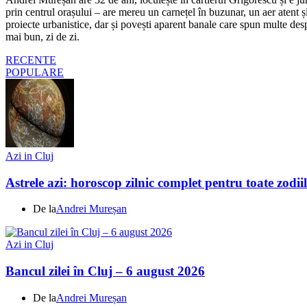
prin centrul orașului – are mereu un carnețel în buzunar, un aer atent și 
proiecte urbanistice, dar și povești aparent banale care spun multe despr
mai bun, zi de zi.
RECENTE
POPULARE
Azi in Cluj
Astrele azi: horoscop zilnic complet pentru toate zodi
De la
Andrei Mureșan
Azi in Cluj
Bancul zilei în Cluj – 6 august 2026
De la
Andrei Mureșan