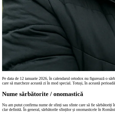
Pe data de 12 ianuarie 2026, în calendarul ortodox nu figurează o sărbă
care să marcheze această zi în mod special. Totuși, în această perioadă s
Nume sărbătorite / onomastică
Nu am putut confirma nume de sfinți sau sfinte care să fie sărbătoriți
clar definită. În general, sărbătorile sfinților și onomasticele în Româ