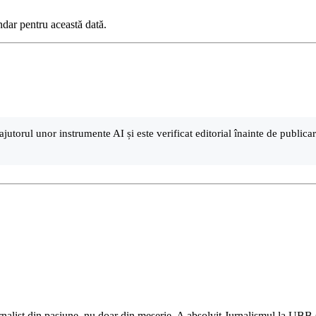
ndar pentru această dată.
ajutorul unor instrumente AI și este verificat editorial înainte de public
nalist din pasiune, nu doar din meserie. A absolvit Jurnalismul la UBB și 