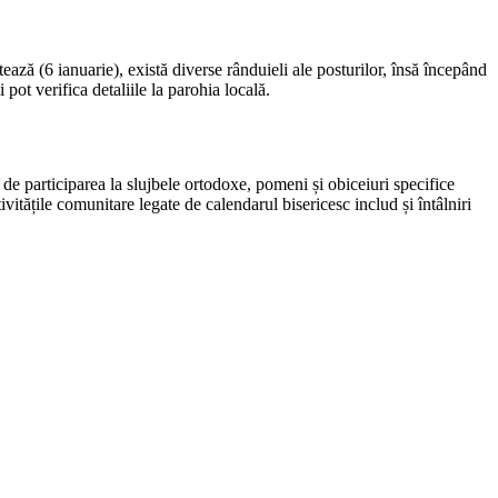
ză (6 ianuarie), există diverse rânduieli ale posturilor, însă începând
 pot verifica detaliile la parohia locală.
de participarea la slujbele ortodoxe, pomeni și obiceiuri specifice
vitățile comunitare legate de calendarul bisericesc includ și întâlniri