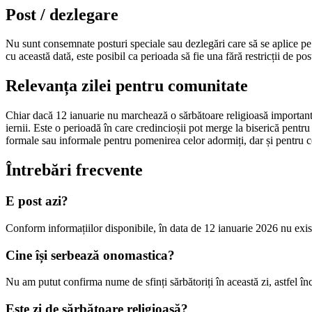
Post / dezlegare
Nu sunt consemnate posturi speciale sau dezlegări care să se aplice pe 
cu această dată, este posibil ca perioada să fie una fără restricții de pos
Relevanța zilei pentru comunitate
Chiar dacă 12 ianuarie nu marchează o sărbătoare religioasă importantă,
iernii. Este o perioadă în care credincioșii pot merge la biserică pentru
formale sau informale pentru pomenirea celor adormiți, dar și pentru 
Întrebări frecvente
E post azi?
Conform informațiilor disponibile, în data de 12 ianuarie 2026 nu exis
Cine își serbează onomastica?
Nu am putut confirma nume de sfinți sărbătoriți în această zi, astfel în
Este zi de sărbătoare religioasă?