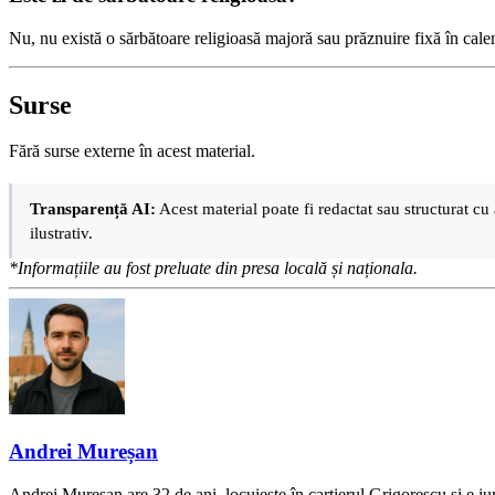
Nu, nu există o sărbătoare religioasă majoră sau prăznuire fixă în cale
Surse
Fără surse externe în acest material.
Transparență AI:
Acest material poate fi redactat sau structurat cu 
ilustrativ.
*Informațiile au fost preluate din presa locală și naționala.
Andrei Mureșan
Andrei Mureșan are 32 de ani, locuiește în cartierul Grigorescu și e jur