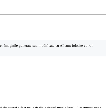
are. Imaginile generate sau modificate cu AI sunt folosite cu rol
de atunci a fost nelipsit din peisajul media local. Îl recunoști ușor