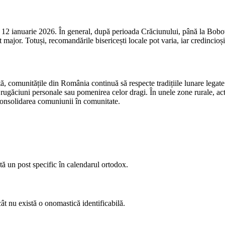
12 ianuarie 2026. În general, după perioada Crăciunului, până la Bobotea
t major. Totuși, recomandările bisericești locale pot varia, iar credincioșii
 comunitățile din România continuă să respecte tradițiile lunare legate 
 rugăciuni personale sau pomenirea celor dragi. În unele zone rurale, acti
consolidarea comuniunii în comunitate.
tă un post specific în calendarul ortodox.
cât nu există o onomastică identificabilă.