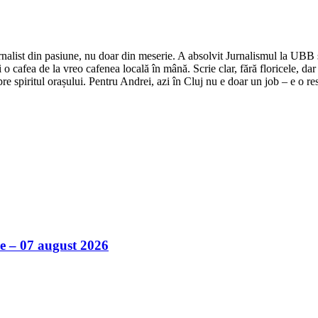
nalist din pasiune, nu doar din meserie. A absolvit Jurnalismul la UBB și 
o cafea de la vreo cafenea locală în mână. Scrie clar, fără floricele, dar 
e spiritul orașului. Pentru Andrei, azi în Cluj nu e doar un job – e o res
ile – 07 august 2026