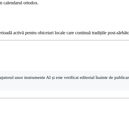
în calendarul ortodox.
ioadă activă pentru obiceiuri locale care continuă tradițiile post-sărbăto
ajutorul unor instrumente AI și este verificat editorial înainte de public