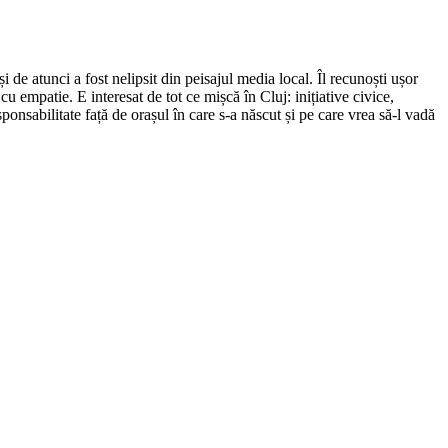
de atunci a fost nelipsit din peisajul media local. Îl recunoști ușor
cu empatie. E interesat de tot ce mișcă în Cluj: inițiative civice,
ponsabilitate față de orașul în care s-a născut și pe care vrea să-l vadă