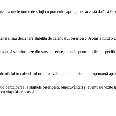
itatea ca unele nume de sfinți cu pomenire aproape de această dată să fie 
general sau dezlegare stabilită de calendarul bisericesc. Aceasta fiind o z
.
sau să se informeze din surse bisericești locale pentru indicații specific
 oficial în calendarul ortodox, zilele din ianuarie au o importanță apa
lud participarea la slujbele bisericești, binecuvântări și eventuale vizite
r cu viața bisericească.