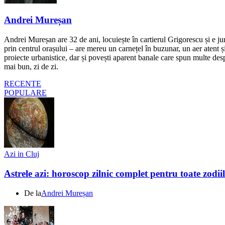
Andrei Mureșan
Andrei Mureșan are 32 de ani, locuiește în cartierul Grigorescu și e jur
prin centrul orașului – are mereu un carnețel în buzunar, un aer atent și 
proiecte urbanistice, dar și povești aparent banale care spun multe despr
mai bun, zi de zi.
RECENTE
POPULARE
Azi in Cluj
Astrele azi: horoscop zilnic complet pentru toate zodi
De la
Andrei Mureșan