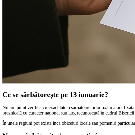
Ce se sărbătorește pe 13 ianuarie?
Nu am putut verifica cu exactitate o sărbătoare ortodoxă majoră fixată p
praznicală cu caracter național sau larg recunoscută în cadrul Biseri
În unele regiuni pot exista încă obiceiuri locale sau pomeniri particulare