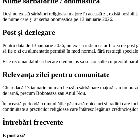
Nume sărbătorite / onomastică
Deși nu există sărbători religioase majore în această zi, există posibil
de nume care și-ar serba onomastica pe 13 ianuarie 2026.
Post și dezlegare
Pentru data de 13 ianuarie 2026, nu există indicii că ar fi o zi de post 
să fie o zi cu alimentație permisă în mod normal, fără restricții speciale
Este recomandabil ca fiecare credincios să se consulte cu preotul paroh 
Relevanța zilei pentru comunitate
Chiar dacă 13 ianuarie nu marchează o sărbătoare majoră sau un praznic
de iarnă, precum Boboteaza sau Anul Nou.
În această perioadă, comunitățile păstrează obiceiuri și tradiții care inc
continuitate a practicilor religioase care întăresc legătura credincioșilo
Întrebări frecvente
E post azi?