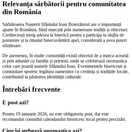
Relevanța sărbătorii pentru comunitatea
din România
Sărbătoarea Nașterii Sfântului Ioan Botezătorul are o importanță
aparte în România, fiind marcată prin numeroase tradiții și obiceiuri.
Credincioșii merg adesea la biserică pentru a participa la slujba de
pomenire și la ritualul binecuvântării apei, considerată a avea puteri
sfințitoare.
De asemenea, în multe comunități există obiceiul de a marca această
zi prin adunări cu familie și prieteni, unde se celebrează onomastica
celor care poartă numele Sfântului Ioan. Evenimentele bisericești și
comunitare sporesc legătura oamenilor cu credința și tradițiile locale,
contribuind la păstrarea identității culturale.
Întrebări frecvente
E post azi?
Pentru 19 ianuarie 2026, nu este obligatoriu post, dar este
recomandat consultul calendarului bisericesc local pentru precizări.
Cine își serbează onomastica azi?