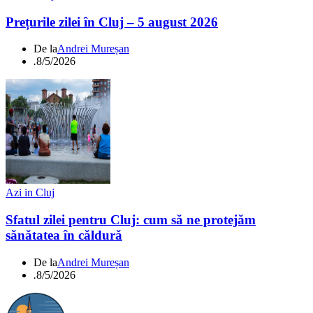
Prețurile zilei în Cluj – 5 august 2026
De la
Andrei Mureșan
.
8/5/2026
Azi in Cluj
Sfatul zilei pentru Cluj: cum să ne protejăm
sănătatea în căldură
De la
Andrei Mureșan
.
8/5/2026