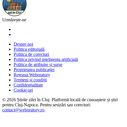
Urmărește-ne
Despre noi
Politica editorială
Politica de corecturi
Politica privind inteligența artificială
Politica de atribuire și surse
Proprietatea publicației
Rețeaua Weboratory
Termeni și condiții
Confidențialitate
Cookie-uri
©
2026
Știrile zilei în Cluj
. Platformă locală de cunoaștere și știri
pentru
Cluj-Napoca
. Pentru sesizări sau corecturi:
contact@weboratory.ro
.