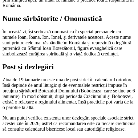
România.
Nume sărbătorite / Onomastică
În această zi, își serbează onomastica în special persoanele cu
numele Ioan, Ioana, Ion, Ionel, și derivatele acestora. Aceste nume
sunt printre cele mai răspândite în România și reprezintă o legătură
puternică cu Sfântul Ioan Botezătorul, figura evanghelică care
simbolizează curățirea spirituală și o viață dedicată credinței.
Post și dezlegări
Ziua de 19 ianuarie nu este una de post strict în calendarul ortodox,
însă depinde de anul liturgic și de eventualele restricții impuse în
preajma sărbătorii Botezului Domnului (Boboteaza, care se ține pe 6
ianuarie). În mod obișnuit, după perioada Crăciunului și Bobotezei,
există o relaxare a regimului alimentar, însă practicile pot varia de la
o parohie la alta.
Nu am putut verifica existența unor dezlegări speciale asociate strict
acestei zile în 2026, astfel că recomandarea este ca fiecare credincios
să consulte calendarul bisericesc local sau autoritățile religioase.