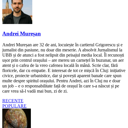
Andrei Mureșan
Andrei Mureșan are 32 de ani, locuiește în cartierul Grigorescu și e
jurnalist din pasiune, nu doar din meserie. A absolvit Jurnalismul la
UBB și de atunci a fost nelipsit din peisajul media local. Îl recunoști
ușor prin centrul orașului – are mereu un carnețel în buzunar, un aer
atent și o cafea de la vreo cafenea locală în mână. Scrie clar, fără
floricele, dar cu empatie. E interesat de tot ce mișcă în Cluj: inițiative
civice, proiecte urbanistice, dar și povești aparent banale care spun
multe despre spiritul orașului. Pentru Andrei, azi în Cluj nu e doar
un job – e o responsabilitate față de orașul în care s-a născut și pe
care vrea să-l vadă mai bun, zi de zi.
RECENTE
POPULARE