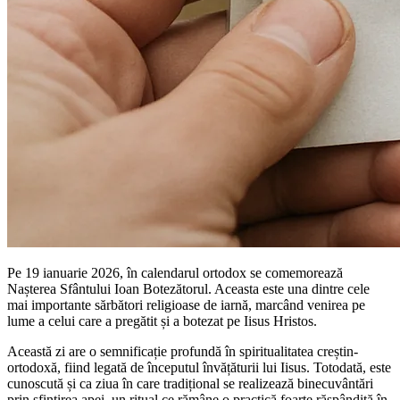
Pe 19 ianuarie 2026, în calendarul ortodox se comemorează
Nașterea Sfântului Ioan Botezătorul. Aceasta este una dintre cele
mai importante sărbători religioase de iarnă, marcând venirea pe
lume a celui care a pregătit și a botezat pe Iisus Hristos.
Această zi are o semnificație profundă în spiritualitatea creștin-
ortodoxă, fiind legată de începutul învățăturii lui Iisus. Totodată, este
cunoscută și ca ziua în care tradițional se realizează binecuvântări
prin sfințirea apei, un ritual ce rămâne o practică foarte răspândită în