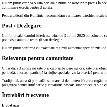
Nu am putut verifica o lista oficială a numelor sărbătorite precis în acea
confirmare exactă pentru 3 aprilie.
Pentru cititorii din România, recomandăm verificarea parohiei locale sa
Post / Dezlegare
Conform calendarului bisericesc, ziua de 3 aprilie 2026 nu coincide cu
pot exista anumite restricții sau dezlegări.
Nu am putut confirma cu exactitate regimul alimentar specific zilei de 
Relevanța pentru comunitate
Chiar dacă 3 aprilie nu este o zi cu o sărbătoare majoră, este o zi obi
perioadă, enoriașii participă la slujbe speciale, vin la biserică pentru a-ș
Tradițional, această perioadă este marcată de o intensificare a rugăciunii
pregătirea pentru lumânările și ritualurile pascale sunt obiceiuri bine
Întrebări frecvente
E post azi?