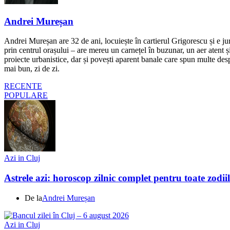
Andrei Mureșan
Andrei Mureșan are 32 de ani, locuiește în cartierul Grigorescu și e jur
prin centrul orașului – are mereu un carnețel în buzunar, un aer atent și 
proiecte urbanistice, dar și povești aparent banale care spun multe despr
mai bun, zi de zi.
RECENTE
POPULARE
Azi in Cluj
Astrele azi: horoscop zilnic complet pentru toate zodi
De la
Andrei Mureșan
Azi in Cluj