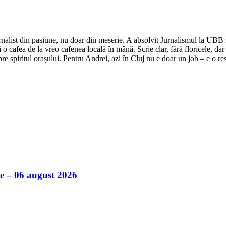
nalist din pasiune, nu doar din meserie. A absolvit Jurnalismul la UBB și 
o cafea de la vreo cafenea locală în mână. Scrie clar, fără floricele, dar 
e spiritul orașului. Pentru Andrei, azi în Cluj nu e doar un job – e o res
ile – 06 august 2026