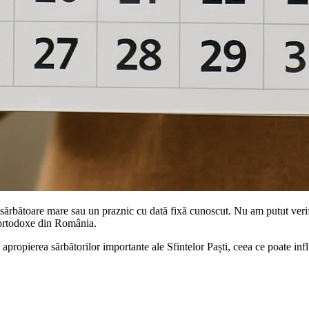
sărbătoare mare sau un praznic cu dată fixă cunoscut. Nu am putut verif
r ortodoxe din România.
propierea sărbătorilor importante ale Sfintelor Paști, ceea ce poate influ