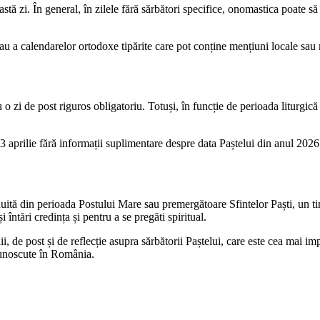
stă zi. În general, în zilele fără sărbători specifice, onomastica poate să
u a calendarelor ortodoxe tipărite care pot conține mențiuni locale sau 
 o zi de post riguros obligatoriu. Totuși, în funcție de perioada liturg
3 aprilie fără informații suplimentare despre data Paștelui din anul 2026
șnuită din perioada Postului Mare sau premergătoare Sfintelor Paști, un 
i întări credința și pentru a se pregăti spiritual.
, de post și de reflecție asupra sărbătorii Paștelui, care este cea mai imp
 cunoscute în România.