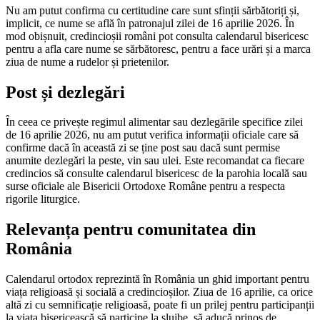
Nu am putut confirma cu certitudine care sunt sfinții sărbătoriți și,
implicit, ce nume se află în patronajul zilei de 16 aprilie 2026. În
mod obișnuit, credincioșii români pot consulta calendarul bisericesc
pentru a afla care nume se sărbătoresc, pentru a face urări și a marca
ziua de nume a rudelor și prietenilor.
Post și dezlegări
În ceea ce privește regimul alimentar sau dezlegările specifice zilei
de 16 aprilie 2026, nu am putut verifica informații oficiale care să
confirme dacă în această zi se ține post sau dacă sunt permise
anumite dezlegări la peste, vin sau ulei. Este recomandat ca fiecare
credincios să consulte calendarul bisericesc de la parohia locală sau
surse oficiale ale Bisericii Ortodoxe Române pentru a respecta
rigorile liturgice.
Relevanța pentru comunitatea din
România
Calendarul ortodox reprezintă în România un ghid important pentru
viața religioasă și socială a credincioșilor. Ziua de 16 aprilie, ca orice
altă zi cu semnificație religioasă, poate fi un prilej pentru participanții
la viața bisericească să participe la slujbe, să aducă prinos de