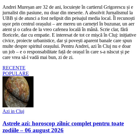
Andrei Mureșan are 32 de ani, locuiește în cartierul Grigorescu și e
jurnalist din pasiune, nu doar din meserie. A absolvit Jurnalismul la
UBB și de atunci a fost nelipsit din peisajul media local. Îl recunoști
ușor prin centrul orașului – are mereu un carnețel în buzunar, un aer
atent și o cafea de la vreo cafenea locală în mână. Scrie clar, fără
floricele, dar cu empatie. E interesat de tot ce mișcă în Cluj: inițiative
civice, proiecte urbanistice, dar și povești aparent banale care spun
multe despre spiritul orașului. Pentru Andrei, azi în Cluj nu e doar
un job – e o responsabilitate față de orașul în care s-a născut și pe
care vrea să-l vadă mai bun, zi de zi.
RECENTE
POPULARE
Azi in Cluj
Astrele azi: horoscop zilnic complet pentru toate
zodiile – 06 august 2026