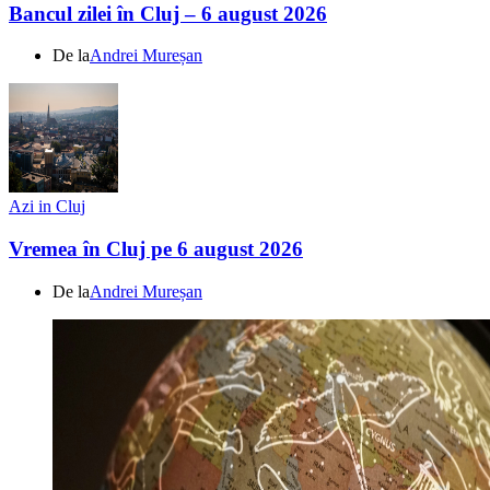
Bancul zilei în Cluj – 6 august 2026
De la
Andrei Mureșan
Azi in Cluj
Vremea în Cluj pe 6 august 2026
De la
Andrei Mureșan