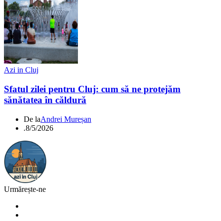
Azi in Cluj
Sfatul zilei pentru Cluj: cum să ne protejăm
sănătatea în căldură
De la
Andrei Mureșan
.
8/5/2026
Urmărește-ne