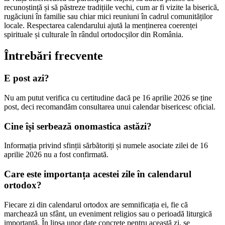
recunoștință și să păstreze tradițiile vechi, cum ar fi vizite la biserică,
rugăciuni în familie sau chiar mici reuniuni în cadrul comunităților
locale. Respectarea calendarului ajută la menținerea coerenței
spirituale și culturale în rândul ortodocșilor din România.
Întrebări frecvente
E post azi?
Nu am putut verifica cu certitudine dacă pe 16 aprilie 2026 se ține
post, deci recomandăm consultarea unui calendar bisericesc oficial.
Cine își serbează onomastica astăzi?
Informația privind sfinții sărbătoriți și numele asociate zilei de 16
aprilie 2026 nu a fost confirmată.
Care este importanța acestei zile în calendarul
ortodox?
Fiecare zi din calendarul ortodox are semnificația ei, fie că
marchează un sfânt, un eveniment religios sau o perioadă liturgică
importantă. În lipsa unor date concrete pentru această zi, se