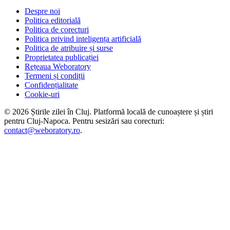
Despre noi
Politica editorială
Politica de corecturi
Politica privind inteligența artificială
Politica de atribuire și surse
Proprietatea publicației
Rețeaua Weboratory
Termeni și condiții
Confidențialitate
Cookie-uri
©
2026
Știrile zilei în Cluj
. Platformă locală de cunoaștere și știri
pentru
Cluj-Napoca
. Pentru sesizări sau corecturi:
contact@weboratory.ro
.