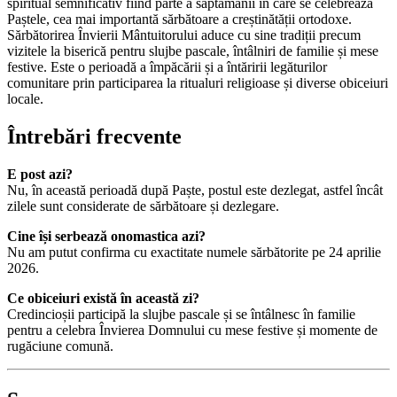
spiritual semnificativ fiind parte a săptămânii în care se celebrează
Paștele, cea mai importantă sărbătoare a creștinătății ortodoxe.
Sărbătorirea Învierii Mântuitorului aduce cu sine tradiții precum
vizitele la biserică pentru slujbe pascale, întâlniri de familie și mese
festive. Este o perioadă a împăcării și a întăririi legăturilor
comunitare prin participarea la ritualuri religioase și diverse obiceiuri
locale.
Întrebări frecvente
E post azi?
Nu, în această perioadă după Paște, postul este dezlegat, astfel încât
zilele sunt considerate de sărbătoare și dezlegare.
Cine își serbează onomastica azi?
Nu am putut confirma cu exactitate numele sărbătorite pe 24 aprilie
2026.
Ce obiceiuri există în această zi?
Credincioșii participă la slujbe pascale și se întâlnesc în familie
pentru a celebra Învierea Domnului cu mese festive și momente de
rugăciune comună.