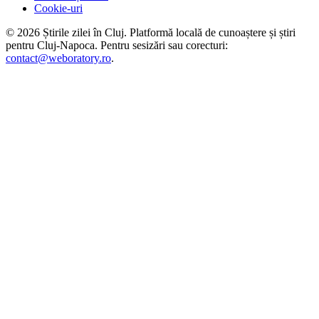
Cookie-uri
©
2026
Știrile zilei în Cluj
. Platformă locală de cunoaștere și știri
pentru
Cluj-Napoca
. Pentru sesizări sau corecturi:
contact@weboratory.ro
.