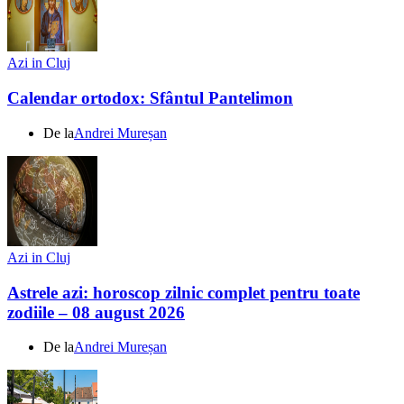
Azi in Cluj
Calendar ortodox: Sfântul Pantelimon
De la
Andrei Mureșan
Azi in Cluj
Astrele azi: horoscop zilnic complet pentru toate
zodiile – 08 august 2026
De la
Andrei Mureșan