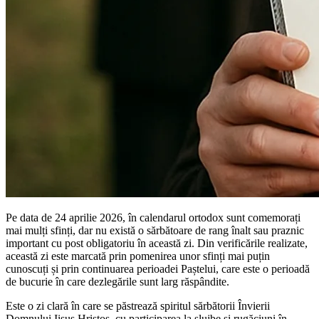
Pe data de 24 aprilie 2026, în calendarul ortodox sunt comemorați
mai mulți sfinți, dar nu există o sărbătoare de rang înalt sau praznic
important cu post obligatoriu în această zi. Din verificările realizate,
această zi este marcată prin pomenirea unor sfinți mai puțin
cunoscuți și prin continuarea perioadei Paștelui, care este o perioadă
de bucurie în care dezlegările sunt larg răspândite.
Este o zi clară în care se păstrează spiritul sărbătorii Învierii
Domnului Iisus Hristos, cu participarea la slujbe și rugăciuni în