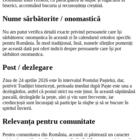
biserici, accentuând bucuria și recunoștința creștină.
Nume sărbătorite / onomastică
Nu am putut verifica detalii exacte privind persoanele care își
sărbătoresc onomastica în această zi în calendarul ortodox specific
pentru România. În mod tradițional, însă, numele sfinților pomeniți
pe această dată pot oferi indicii despre persoanele care își pot
sărbători onomastica.
Post / dezlegare
Ziua de 24 aprilie 2026 este în intervalul Postului Paștelui, dar,
potrivit Tradiției bisericești, perioada imediat după Paște este una a
dezlegărilor, astfel că postul strict nu este ținut. În această săptămână
pascală, dezlegările la pește, ulei și vin sunt frecvente, iar
credincioșii sunt încurajați să participe la slujbe și să se bucure în
spiritul Învierii.
Relevanța pentru comunitate
Pentru comunitatea din România, această zi păstrează un caracter