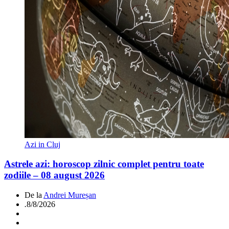
Azi in Cluj
Astrele azi: horoscop zilnic complet pentru toate
zodiile – 08 august 2026
De la
Andrei Mureșan
.
8/8/2026