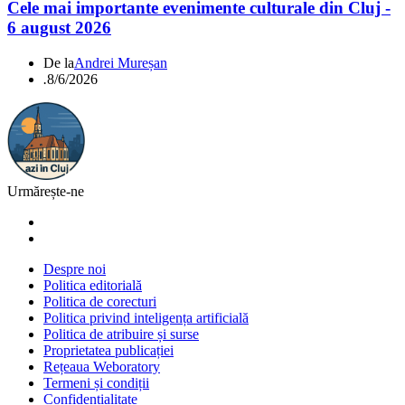
Cele mai importante evenimente culturale din Cluj -
6 august 2026
De la
Andrei Mureșan
.
8/6/2026
Urmărește-ne
Despre noi
Politica editorială
Politica de corecturi
Politica privind inteligența artificială
Politica de atribuire și surse
Proprietatea publicației
Rețeaua Weboratory
Termeni și condiții
Confidențialitate