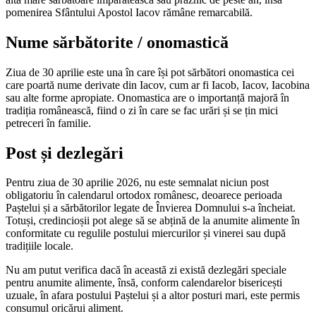
pomenirea Sfântului Apostol Iacov rămâne remarcabilă.
Nume sărbătorite / onomastică
Ziua de 30 aprilie este una în care își pot sărbători onomastica cei
care poartă nume derivate din Iacov, cum ar fi Iacob, Iacov, Iacobina
sau alte forme apropiate. Onomastica are o importanță majoră în
tradiția românească, fiind o zi în care se fac urări și se țin mici
petreceri în familie.
Post și dezlegări
Pentru ziua de 30 aprilie 2026, nu este semnalat niciun post
obligatoriu în calendarul ortodox românesc, deoarece perioada
Paștelui și a sărbătorilor legate de Învierea Domnului s-a încheiat.
Totuși, credincioșii pot alege să se abțină de la anumite alimente în
conformitate cu regulile postului miercurilor și vinerei sau după
tradițiile locale.
Nu am putut verifica dacă în această zi există dezlegări speciale
pentru anumite alimente, însă, conform calendarelor bisericești
uzuale, în afara postului Paștelui și a altor posturi mari, este permis
consumul oricărui aliment.