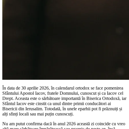
În data de 30 aprilie 2026, în calendarul ortodox se face pomenirea
Sfântului Apostol Iacov, fratele Domnului, cunoscut și ca Iacov cel
Drept. Aceasta este o sărbătoare importantă în Biserica Ortodoxă, iar
Sfântul Iacov este cinstit ca unul dintre primii conducători ai
Bisericii din Ierusalim. Totodată, în unele eparhii pot fi prăznuiți și
alți sfinți locali sau mai puțin cunoscuți.
Nu am putut confirma dacă în anul 2026 această zi coincide cu vreo
altă mare sărbătoare împărătească sau praznic de peste an, însă