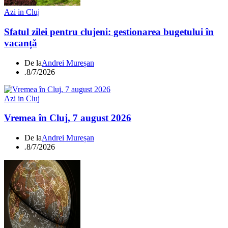
Azi in Cluj
Sfatul zilei pentru clujeni: gestionarea bugetului în
vacanță
De la
Andrei Mureșan
.
8/7/2026
Azi in Cluj
Vremea în Cluj, 7 august 2026
De la
Andrei Mureșan
.
8/7/2026