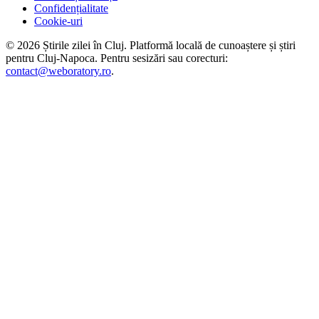
Confidențialitate
Cookie-uri
©
2026
Știrile zilei în Cluj
. Platformă locală de cunoaștere și știri
pentru
Cluj-Napoca
. Pentru sesizări sau corecturi:
contact@weboratory.ro
.