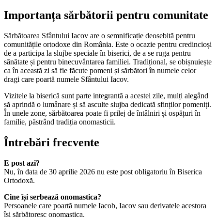
Importanța sărbătorii pentru comunitate
Sărbătoarea Sfântului Iacov are o semnificație deosebită pentru
comunitățile ortodoxe din România. Este o ocazie pentru credincioși
de a participa la slujbe speciale în biserici, de a se ruga pentru
sănătate și pentru binecuvântarea familiei. Tradițional, se obișnuiește
ca în această zi să fie făcute pomeni și sărbători în numele celor
dragi care poartă numele Sfântului Iacov.
Vizitele la biserică sunt parte integrantă a acestei zile, mulți alegând
să aprindă o lumânare și să asculte slujba dedicată sfinților pomeniți.
În unele zone, sărbătoarea poate fi prilej de întâlniri și ospățuri în
familie, păstrând tradiția onomasticii.
Întrebări frecvente
E post azi?
Nu, în data de 30 aprilie 2026 nu este post obligatoriu în Biserica
Ortodoxă.
Cine își serbează onomastica?
Persoanele care poartă numele Iacob, Iacov sau derivatele acestora
își sărbătoresc onomastica.