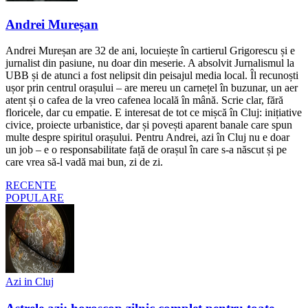
Andrei Mureșan
Andrei Mureșan are 32 de ani, locuiește în cartierul Grigorescu și e
jurnalist din pasiune, nu doar din meserie. A absolvit Jurnalismul la
UBB și de atunci a fost nelipsit din peisajul media local. Îl recunoști
ușor prin centrul orașului – are mereu un carnețel în buzunar, un aer
atent și o cafea de la vreo cafenea locală în mână. Scrie clar, fără
floricele, dar cu empatie. E interesat de tot ce mișcă în Cluj: inițiative
civice, proiecte urbanistice, dar și povești aparent banale care spun
multe despre spiritul orașului. Pentru Andrei, azi în Cluj nu e doar
un job – e o responsabilitate față de orașul în care s-a născut și pe
care vrea să-l vadă mai bun, zi de zi.
RECENTE
POPULARE
Azi in Cluj