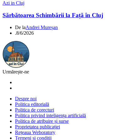
Azi in Cluj
Sărbătoarea Schimbării la Față în Cluj
De la
Andrei Mureșan
.
8/6/2026
Urmărește-ne
Despre noi
Politica editorială
Politica de corecturi
Politica privind inteligența artificială
Politica de atribuire și surse
Proprietatea publicației
Rețeaua Weboratory
Termeni și condiții