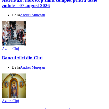
Astrele azi: horoscop zilnic complet pentru toate
zodiile – 07 august 2026
De la
Andrei Mureșan
Azi in Cluj
Bancul zilei din Cluj
De la
Andrei Mureșan
Azi in Cluj