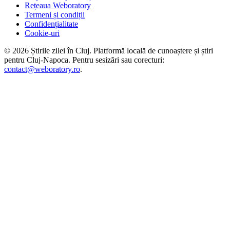
Rețeaua Weboratory
Termeni și condiții
Confidențialitate
Cookie-uri
©
2026
Știrile zilei în Cluj
. Platformă locală de cunoaștere și știri
pentru
Cluj-Napoca
. Pentru sesizări sau corecturi:
contact@weboratory.ro
.