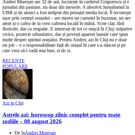
Andrei Mureșan are 32 de ani, locuiește în cartierul Grigorescu și e
jurnalist din pasiune, nu doar din meserie. A absolvit Jurnalismul la
UBB și de atunci a fost nelipsit din peisajul media local. Îl recunoști
ușor prin centrul orașului – are mereu un carnețel în buzunar, un aer
atent și o cafea de la vreo cafenea locală în mână. Scrie clar, fără
floricele, dar cu empatie. E interesat de tot ce mișcă în Cluj: inițiative
civice, proiecte urbanistice, dar și povești aparent banale care spun
multe despre spiritul orașului. Pentru Andrei, azi în Cluj nu e doar
un job – e o responsabilitate față de orașul în care s-a născut și pe
care vrea să-l vadă mai bun, zi de zi.
RECENTE
POPULARE
Azi in Cluj
Astrele azi: horoscop zilnic complet pentru toate
zodiile – 08 august 2026
De la
Andrei Mureșan