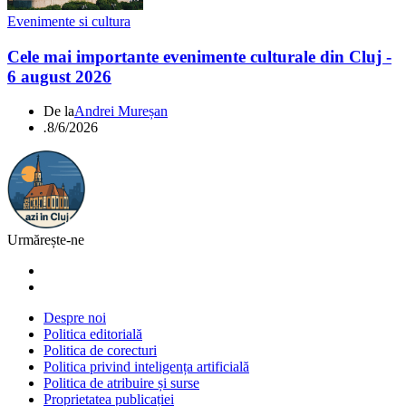
Evenimente si cultura
Cele mai importante evenimente culturale din Cluj -
6 august 2026
De la
Andrei Mureșan
.
8/6/2026
Urmărește-ne
Despre noi
Politica editorială
Politica de corecturi
Politica privind inteligența artificială
Politica de atribuire și surse
Proprietatea publicației