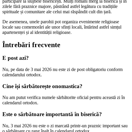
participare la slujbele bisericești. Mulți români merg la biserică și în
zilele fără praznice majore, păstrând astfel legătura cu tradițiile
spirituale și comunitare ale celui mai răspândit cult din țară.
De asemenea, unele parohii pot organiza evenimente religioase
locale sau comemorări ale unor sfinți locali, întărind astfel simțul
apartenenței și al identității religioase.
Întrebări frecvente
E post azi?
Nu, pe data de 3 mai 2026 nu este zi de post obligatoriu conform
calendarului ortodox.
Cine își sărbătorește onomastica?
Nu am putut verifica numele sărbătorite oficial pentru această zi în
calendarul ortodox.
Este o sărbătoare importantă în biserică?
Nu, 3 mai 2026 nu este o zi marcată printr-un praznic important sau
o sărbătoare cu rang înalt în calendarul ortodox.