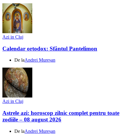
Azi in Cluj
Calendar ortodox: Sfântul Pantelimon
De la
Andrei Mureșan
Azi in Cluj
Astrele azi: horoscop zilnic complet pentru toate
zodiile – 08 august 2026
De la
Andrei Mureșan