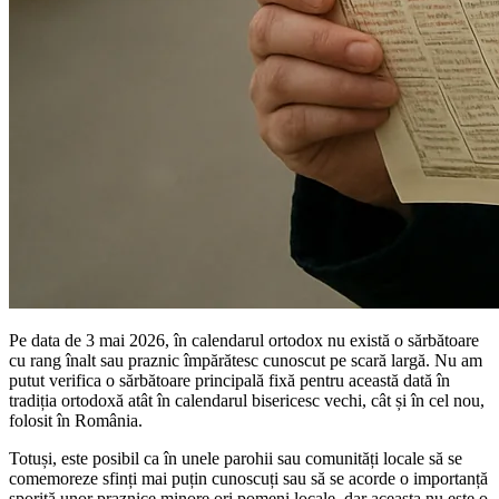
Pe data de 3 mai 2026, în calendarul ortodox nu există o sărbătoare
cu rang înalt sau praznic împărătesc cunoscut pe scară largă. Nu am
putut verifica o sărbătoare principală fixă pentru această dată în
tradiția ortodoxă atât în calendarul bisericesc vechi, cât și în cel nou,
folosit în România.
Totuși, este posibil ca în unele parohii sau comunități locale să se
comemoreze sfinți mai puțin cunoscuți sau să se acorde o importanță
sporită unor praznice minore ori pomeni locale, dar aceasta nu este o