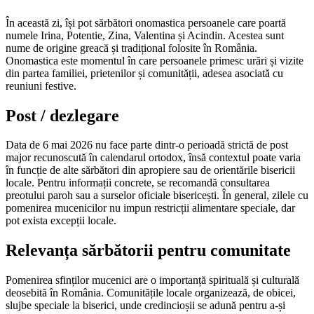
În această zi, își pot sărbători onomastica persoanele care poartă
numele Irina, Potentie, Zina, Valentina și Acindin. Acestea sunt
nume de origine greacă și tradițional folosite în România.
Onomastica este momentul în care persoanele primesc urări și vizite
din partea familiei, prietenilor și comunității, adesea asociată cu
reuniuni festive.
Post / dezlegare
Data de 6 mai 2026 nu face parte dintr-o perioadă strictă de post
major recunoscută în calendarul ortodox, însă contextul poate varia
în funcție de alte sărbători din apropiere sau de orientările bisericii
locale. Pentru informații concrete, se recomandă consultarea
preotului paroh sau a surselor oficiale bisericești. În general, zilele cu
pomenirea mucenicilor nu impun restricții alimentare speciale, dar
pot exista excepții locale.
Relevanța sărbătorii pentru comunitate
Pomenirea sfinților mucenici are o importanță spirituală și culturală
deosebită în România. Comunitățile locale organizează, de obicei,
slujbe speciale la biserici, unde credincioșii se adună pentru a-și