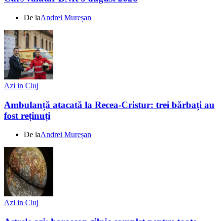
De la
Andrei Mureșan
Azi in Cluj
Ambulanță atacată la Recea-Cristur: trei bărbați au
fost reținuți
De la
Andrei Mureșan
Azi in Cluj