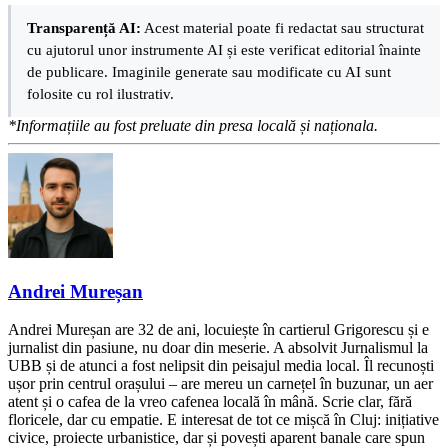
Transparență AI:
Acest material poate fi redactat sau structurat
cu ajutorul unor instrumente AI și este verificat editorial înainte
de publicare. Imaginile generate sau modificate cu AI sunt
folosite cu rol ilustrativ.
*Informațiile au fost preluate din presa locală și naționala.
Andrei Mureșan
Andrei Mureșan are 32 de ani, locuiește în cartierul Grigorescu și e
jurnalist din pasiune, nu doar din meserie. A absolvit Jurnalismul la
UBB și de atunci a fost nelipsit din peisajul media local. Îl recunoști
ușor prin centrul orașului – are mereu un carnețel în buzunar, un aer
atent și o cafea de la vreo cafenea locală în mână. Scrie clar, fără
floricele, dar cu empatie. E interesat de tot ce mișcă în Cluj: inițiative
civice, proiecte urbanistice, dar și povești aparent banale care spun