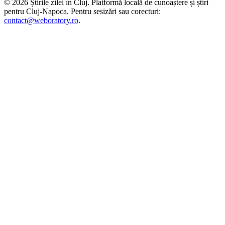
©
2026
Știrile zilei în Cluj
. Platformă locală de cunoaștere și știri
pentru
Cluj-Napoca
. Pentru sesizări sau corecturi:
contact@weboratory.ro
.