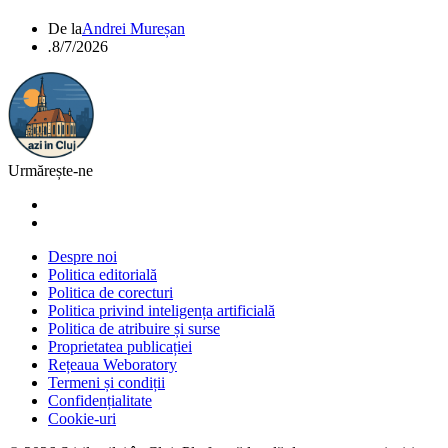
De la
Andrei Mureșan
.
8/7/2026
Urmărește-ne
Despre noi
Politica editorială
Politica de corecturi
Politica privind inteligența artificială
Politica de atribuire și surse
Proprietatea publicației
Rețeaua Weboratory
Termeni și condiții
Confidențialitate
Cookie-uri