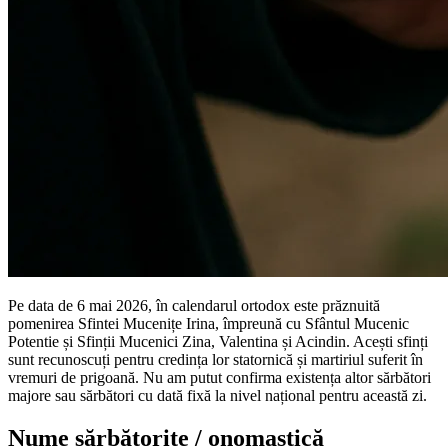
Pe data de 6 mai 2026, în calendarul ortodox este prăznuită
pomenirea Sfintei Mucenițe Irina, împreună cu Sfântul Mucenic
Potentie și Sfinții Mucenici Zina, Valentina și Acindin. Acești sfinți
sunt recunoscuți pentru credința lor statornică și martiriul suferit în
vremuri de prigoană. Nu am putut confirma existența altor sărbători
majore sau sărbători cu dată fixă la nivel național pentru această zi.
Nume sărbătorite / onomastică