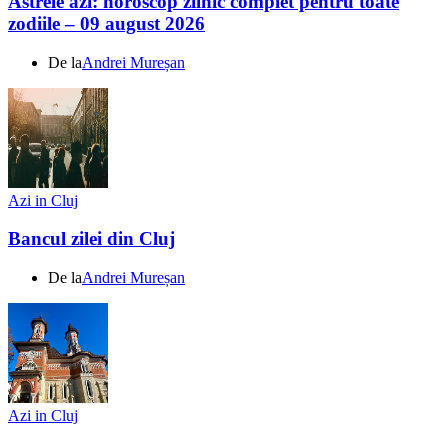
Astrele azi: horoscop zilnic complet pentru toate
zodiile – 09 august 2026
De la
Andrei Mureșan
Azi in Cluj
Bancul zilei din Cluj
De la
Andrei Mureșan
Azi in Cluj