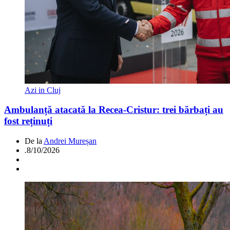
Azi in Cluj
Ambulanță atacată la Recea-Cristur: trei bărbați au
fost reținuți
De la
Andrei Mureșan
.
8/10/2026