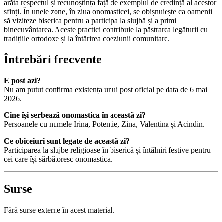
arăta respectul și recunoștința față de exemplul de credință al acestor
sfinți. În unele zone, în ziua onomasticei, se obișnuiește ca oamenii
să viziteze biserica pentru a participa la slujbă și a primi
binecuvântarea. Aceste practici contribuie la păstrarea legăturii cu
tradițiile ortodoxe și la întărirea coeziunii comunitare.
Întrebări frecvente
E post azi?
Nu am putut confirma existența unui post oficial pe data de 6 mai
2026.
Cine își serbează onomastica în această zi?
Persoanele cu numele Irina, Potentie, Zina, Valentina și Acindin.
Ce obiceiuri sunt legate de această zi?
Participarea la slujbe religioase în biserică și întâlniri festive pentru
cei care își sărbătoresc onomastica.
Surse
Fără surse externe în acest material.