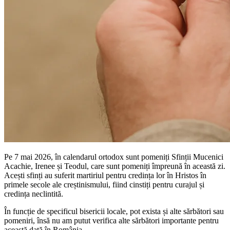
Pe 7 mai 2026, în calendarul ortodox sunt pomeniți Sfinții Mucenici
Acachie, Irenee și Teodul, care sunt pomeniți împreună în această zi.
Acești sfinți au suferit martiriul pentru credința lor în Hristos în
primele secole ale creștinismului, fiind cinstiți pentru curajul și
credința neclintită.
În funcție de specificul bisericii locale, pot exista și alte sărbători sau
pomeniri, însă nu am putut verifica alte sărbători importante pentru
această dată în România.