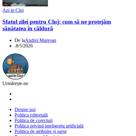
Azi in Cluj
Sfatul zilei pentru Cluj: cum să ne protejăm
sănătatea în căldură
De la
Andrei Mureșan
.
8/5/2026
Urmărește-ne
Despre noi
Politica editorială
Politica de corecturi
Politica privind inteligența artificială
Politica de atribuire și surse