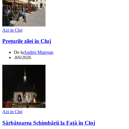
Azi in Cluj
Prețurile zilei în Cluj
De la
Andrei Mureșan
.
8/6/2026
Azi in Cluj
Sărbătoarea Schimbării la Față în Cluj