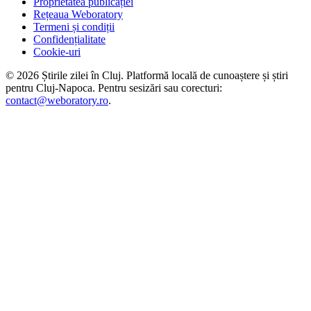
Proprietatea publicației
Rețeaua Weboratory
Termeni și condiții
Confidențialitate
Cookie-uri
©
2026
Știrile zilei în Cluj
. Platformă locală de cunoaștere și știri
pentru
Cluj-Napoca
. Pentru sesizări sau corecturi:
contact@weboratory.ro
.