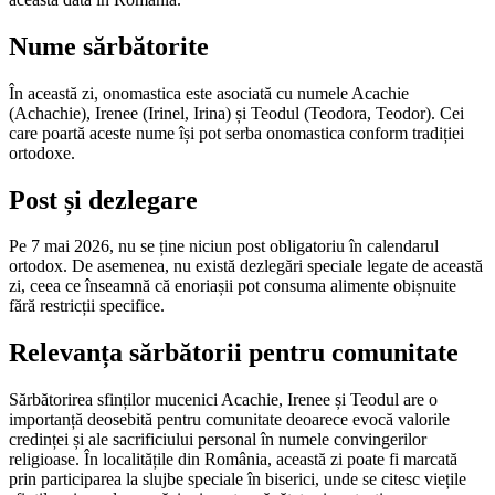
Nume sărbătorite
În această zi, onomastica este asociată cu numele Acachie
(Achachie), Irenee (Irinel, Irina) și Teodul (Teodora, Teodor). Cei
care poartă aceste nume își pot serba onomastica conform tradiției
ortodoxe.
Post și dezlegare
Pe 7 mai 2026, nu se ține niciun post obligatoriu în calendarul
ortodox. De asemenea, nu există dezlegări speciale legate de această
zi, ceea ce înseamnă că enoriașii pot consuma alimente obișnuite
fără restricții specifice.
Relevanța sărbătorii pentru comunitate
Sărbătorirea sfinților mucenici Acachie, Irenee și Teodul are o
importanță deosebită pentru comunitate deoarece evocă valorile
credinței și ale sacrificiului personal în numele convingerilor
religioase. În localitățile din România, această zi poate fi marcată
prin participarea la slujbe speciale în biserici, unde se citesc viețile