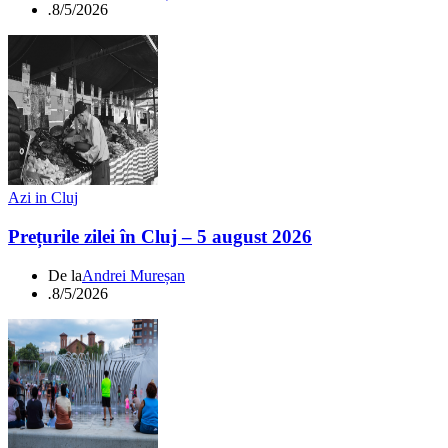
.
8/5/2026
Azi in Cluj
Prețurile zilei în Cluj – 5 august 2026
De la
Andrei Mureșan
.
8/5/2026