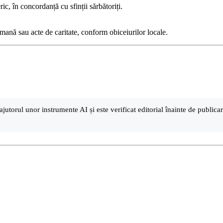
c, în concordanță cu sfinții sărbătoriți.
omană sau acte de caritate, conform obiceiurilor locale.
ajutorul unor instrumente AI și este verificat editorial înainte de public