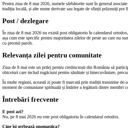
Pentru ziua de 8 mai 2026, numele sărbătorite sunt în general asociate
tradiția locală, și alte nume derivate sau legate de sfinții prăznuiți pot f
Post / dezlegare
În ziua de 8 mai 2026 nu există post obligatoriu în calendarul ortodox, 
așa cum este specific pentru majoritatea zilelor de peste an care nu sunt
cu preotul paroh.
Relevanța zilei pentru comunitate
Ziua de 8 mai este un prilej pentru credincioșii din România să participe 
obiceiuri care includ rugăciuni pentru sănătate și binecuvântare, precum
În multe regiuni, această zi poate fi marcată prin tradiții transmise de-a 
moment de comuniune spirituală și întărire a legăturii dintre membri c
Întrebări frecvente
E post azi?
Nu, pe 8 mai 2026 nu este post obligatoriu în calendarul ortodox.
Cine își serbează onomastica?