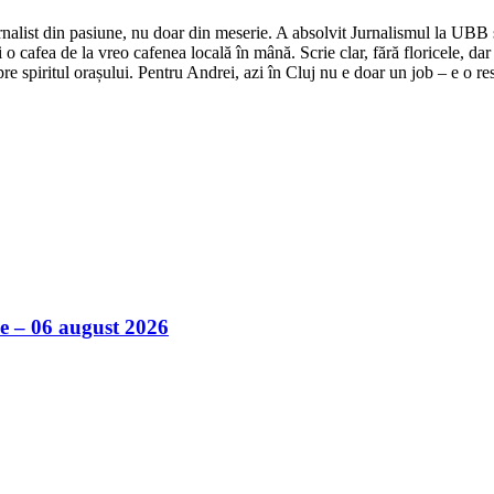
nalist din pasiune, nu doar din meserie. A absolvit Jurnalismul la UBB și 
o cafea de la vreo cafenea locală în mână. Scrie clar, fără floricele, dar 
e spiritul orașului. Pentru Andrei, azi în Cluj nu e doar un job – e o res
ile – 06 august 2026