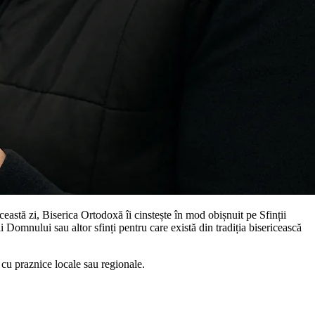
această zi, Biserica Ortodoxă îi cinstește în mod obișnuit pe Sfinții
 Domnului sau altor sfinți pentru care există din tradiția bisericească
e cu praznice locale sau regionale.