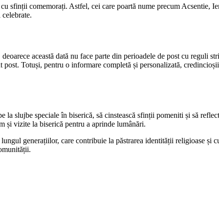
 cu sfinții comemorați. Astfel, cei care poartă nume precum Acsentie, I
i celebrate.
deoarece această dată nu face parte din perioadele de post cu reguli stric
 post. Totuși, pentru o informare completă și personalizată, credincioșii 
la slujbe speciale în biserică, să cinstească sfinții pomeniti și să reflec
 și vizite la biserică pentru a aprinde lumânări.
lungul generațiilor, care contribuie la păstrarea identității religioase și cu
omunității.