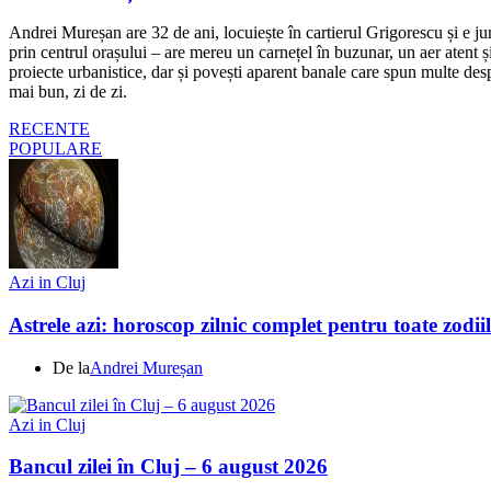
Andrei Mureșan are 32 de ani, locuiește în cartierul Grigorescu și e jur
prin centrul orașului – are mereu un carnețel în buzunar, un aer atent și 
proiecte urbanistice, dar și povești aparent banale care spun multe despr
mai bun, zi de zi.
RECENTE
POPULARE
Azi in Cluj
Astrele azi: horoscop zilnic complet pentru toate zodi
De la
Andrei Mureșan
Azi in Cluj
Bancul zilei în Cluj – 6 august 2026