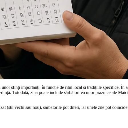
r sfinți importanți, în funcție de ritul local și tradițiile specifice. În 
edință. Totodată, ziua poate include sărbătorirea unor praznice ale Maicii
at (stil vechi sau nou), sărbătorile pot diferi, iar unele zile pot coincid