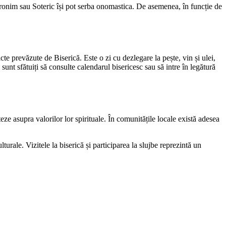
eronim sau Soteric își pot serba onomastica. De asemenea, în funcție de
te prevăzute de Biserică. Este o zi cu dezlegare la pește, vin și ulei,
sunt sfătuiți să consulte calendarul bisericesc sau să intre în legătură
teze asupra valorilor lor spirituale. În comunitățile locale există adesea
lturale. Vizitele la biserică și participarea la slujbe reprezintă un