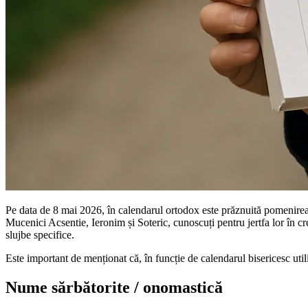
Pe data de 8 mai 2026, în calendarul ortodox este prăznuită pomenirea uno
Mucenici Acsentie, Ieronim și Soteric, cunoscuți pentru jertfa lor în cr
slujbe specifice.
Este important de menționat că, în funcție de calendarul bisericesc utiliz
Nume sărbătorite / onomastică