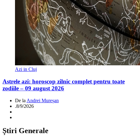
Azi in Cluj
Astrele azi: horoscop zilnic complet pentru toate
zodiile – 09 august 2026
De la
Andrei Mureșan
.
8/9/2026
Știri Generale