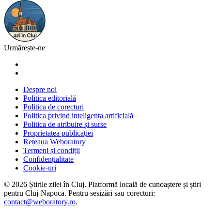
Urmărește-ne
Despre noi
Politica editorială
Politica de corecturi
Politica privind inteligența artificială
Politica de atribuire și surse
Proprietatea publicației
Rețeaua Weboratory
Termeni și condiții
Confidențialitate
Cookie-uri
©
2026
Știrile zilei în Cluj
. Platformă locală de cunoaștere și știri
pentru
Cluj-Napoca
. Pentru sesizări sau corecturi:
contact@weboratory.ro
.