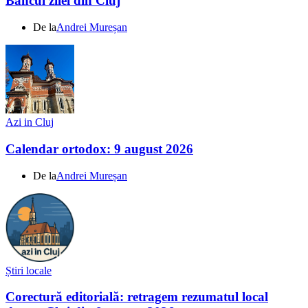
Bancul zilei din Cluj
De la
Andrei Mureșan
Azi in Cluj
Calendar ortodox: 9 august 2026
De la
Andrei Mureșan
Știri locale
Corectură editorială: retragem rezumatul local