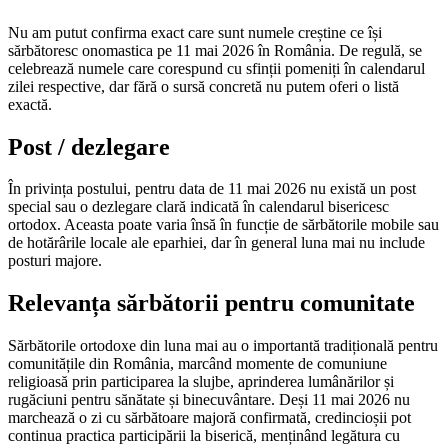
Nu am putut confirma exact care sunt numele creștine ce își
sărbătoresc onomastica pe 11 mai 2026 în România. De regulă, se
celebrează numele care corespund cu sfinții pomeniți în calendarul
zilei respective, dar fără o sursă concretă nu putem oferi o listă
exactă.
Post / dezlegare
În privința postului, pentru data de 11 mai 2026 nu există un post
special sau o dezlegare clară indicată în calendarul bisericesc
ortodox. Aceasta poate varia însă în funcție de sărbătorile mobile sau
de hotărârile locale ale eparhiei, dar în general luna mai nu include
posturi majore.
Relevanța sărbătorii pentru comunitate
Sărbătorile ortodoxe din luna mai au o importantă tradițională pentru
comunitățile din România, marcând momente de comuniune
religioasă prin participarea la slujbe, aprinderea lumânărilor și
rugăciuni pentru sănătate și binecuvântare. Deși 11 mai 2026 nu
marchează o zi cu sărbătoare majoră confirmată, credincioșii pot
continua practica participării la biserică, menținând legătura cu