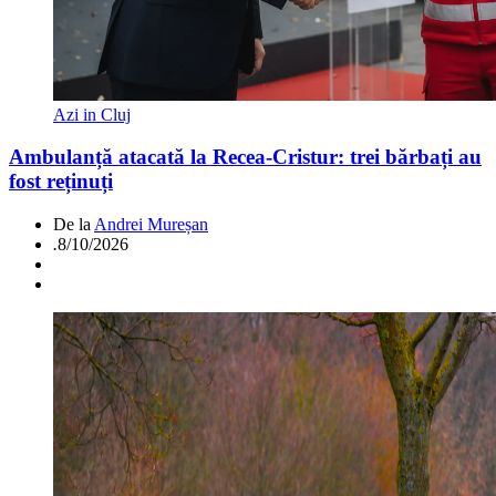
Azi in Cluj
Ambulanță atacată la Recea-Cristur: trei bărbați au
fost reținuți
De la
Andrei Mureșan
.
8/10/2026