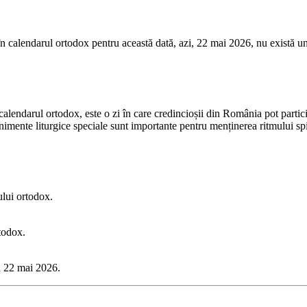
e în calendarul ortodox pentru această dată, azi, 22 mai 2026, nu există 
ndarul ortodox, este o zi în care credincioșii din România pot participa 
mente liturgice speciale sunt importante pentru menținerea ritmului spiri
ului ortodox.
todox.
ru 22 mai 2026.