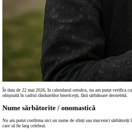
În data de 22 mai 2026, în calendarul ortodox, nu am putut verifica cu 
obișnuită în cadrul rânduielilor bisericești, fără sărbătoare deosebită.
Nume sărbătorite / onomastică
Nu am putut confirma nici un nume de sfinți sau mucenici sărbătoriți 
care să fie larg celebrat.