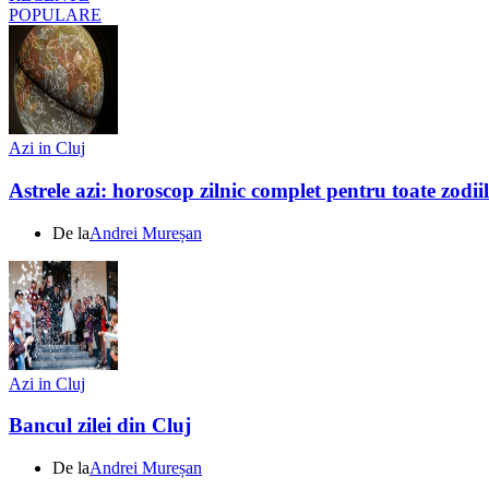
POPULARE
Azi in Cluj
Astrele azi: horoscop zilnic complet pentru toate zodi
De la
Andrei Mureșan
Azi in Cluj
Bancul zilei din Cluj
De la
Andrei Mureșan