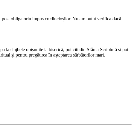
un post obligatoriu impus credincioșilor. Nu am putut verifica dacă
la slujbele obișnuite la biserică, pot citi din Sfânta Scriptură și pot
tual și pentru pregătirea în așteptarea sărbătorilor mari.