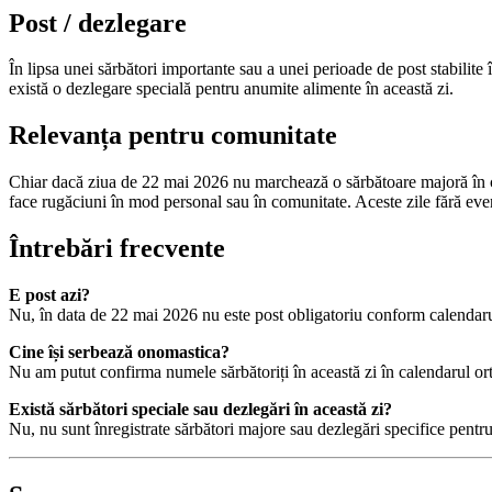
Post / dezlegare
În lipsa unei sărbători importante sau a unei perioade de post stabilit
există o dezlegare specială pentru anumite alimente în această zi.
Relevanța pentru comunitate
Chiar dacă ziua de 22 mai 2026 nu marchează o sărbătoare majoră în cale
face rugăciuni în mod personal sau în comunitate. Aceste zile fără eveni
Întrebări frecvente
E post azi?
Nu, în data de 22 mai 2026 nu este post obligatoriu conform calendar
Cine își serbează onomastica?
Nu am putut confirma numele sărbătoriți în această zi în calendarul or
Există sărbători speciale sau dezlegări în această zi?
Nu, nu sunt înregistrate sărbători majore sau dezlegări specifice pent