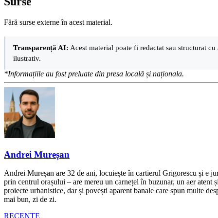
Surse
Fără surse externe în acest material.
Transparență AI:
Acest material poate fi redactat sau structurat cu 
ilustrativ.
*Informațiile au fost preluate din presa locală și naționala.
Andrei Mureșan
Andrei Mureșan are 32 de ani, locuiește în cartierul Grigorescu și e jur
prin centrul orașului – are mereu un carnețel în buzunar, un aer atent și 
proiecte urbanistice, dar și povești aparent banale care spun multe despr
mai bun, zi de zi.
RECENTE