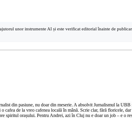
ajutorul unor instrumente AI și este verificat editorial înainte de public
nalist din pasiune, nu doar din meserie. A absolvit Jurnalismul la UBB și 
o cafea de la vreo cafenea locală în mână. Scrie clar, fără floricele, dar 
e spiritul orașului. Pentru Andrei, azi în Cluj nu e doar un job – e o res