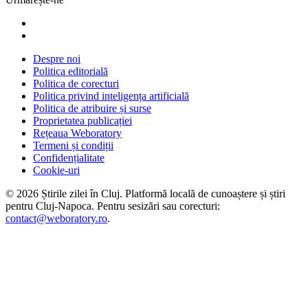
Despre noi
Politica editorială
Politica de corecturi
Politica privind inteligența artificială
Politica de atribuire și surse
Proprietatea publicației
Rețeaua Weboratory
Termeni și condiții
Confidențialitate
Cookie-uri
©
2026
Știrile zilei în Cluj
. Platformă locală de cunoaștere și știri
pentru
Cluj-Napoca
. Pentru sesizări sau corecturi:
contact@weboratory.ro
.