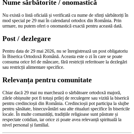
Nume sărbătorite / onomastică
Nu există o listă oficială și verificată cu nume de sfinți sărbătoriți în
mod special pe 29 mai în calendarul ortodox din România. Prin
urmare, nu putem oferi o onomastică exactă pentru această dată.
Post / dezlegare
Pentru data de 29 mai 2026, nu se înregistrează un post obligatoriu
în Biserica Ortodoxă Română. Aceasta este o zi în care se poate
consuma orice fel de mâncare, fără restricții referitoare la dezlegări
sau restricții alimentare specifice.
Relevanța pentru comunitate
Chiar dacă 29 mai nu marchează o sărbătoare ortodoxă majoră,
zilele obișnuite pot fi totuși prilej de reculegere sau vizită la biserică
pentru credincioșii din România. Credincioșii pot participa la slujbe
pentru sănătate, binecuvântări sau alte ritualuri specifice în bisericile
locale. În multe comunități, tradițiile religioase sunt păstrate și
respectate cotidian, iar orice zi poate avea relevanță spirituală la
nivel personal și familial.