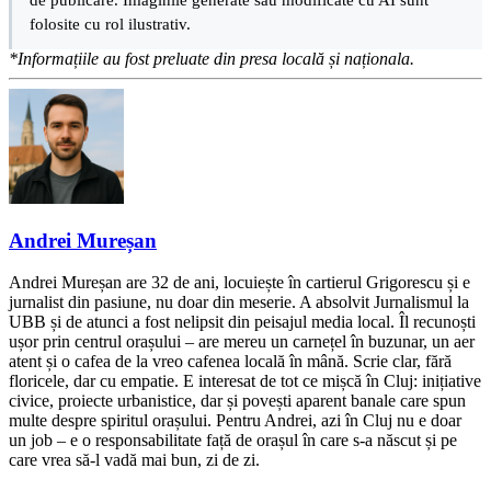
folosite cu rol ilustrativ.
*Informațiile au fost preluate din presa locală și naționala.
Andrei Mureșan
Andrei Mureșan are 32 de ani, locuiește în cartierul Grigorescu și e
jurnalist din pasiune, nu doar din meserie. A absolvit Jurnalismul la
UBB și de atunci a fost nelipsit din peisajul media local. Îl recunoști
ușor prin centrul orașului – are mereu un carnețel în buzunar, un aer
atent și o cafea de la vreo cafenea locală în mână. Scrie clar, fără
floricele, dar cu empatie. E interesat de tot ce mișcă în Cluj: inițiative
civice, proiecte urbanistice, dar și povești aparent banale care spun
multe despre spiritul orașului. Pentru Andrei, azi în Cluj nu e doar
un job – e o responsabilitate față de orașul în care s-a născut și pe
care vrea să-l vadă mai bun, zi de zi.