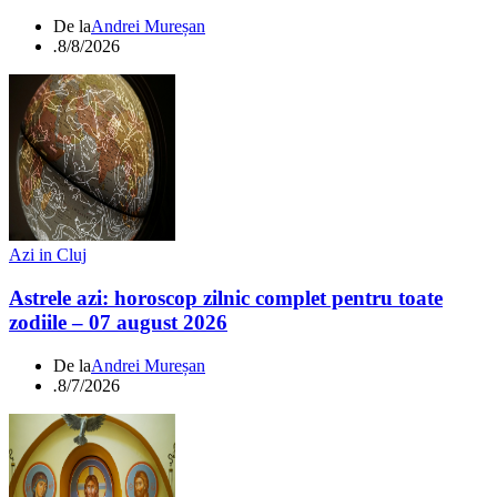
De la
Andrei Mureșan
.
8/8/2026
Azi in Cluj
Astrele azi: horoscop zilnic complet pentru toate
zodiile – 07 august 2026
De la
Andrei Mureșan
.
8/7/2026