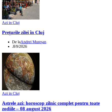
Azi in Cluj
Prețurile zilei în Cluj
De la
Andrei Mureșan
.
8/9/2026
Azi in Cluj
Astrele azi: horoscop zilnic complet pentru toate
zodiile – 08 august 2026