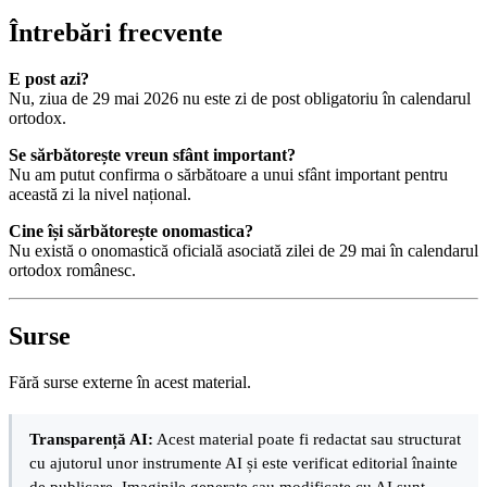
Întrebări frecvente
E post azi?
Nu, ziua de 29 mai 2026 nu este zi de post obligatoriu în calendarul
ortodox.
Se sărbătorește vreun sfânt important?
Nu am putut confirma o sărbătoare a unui sfânt important pentru
această zi la nivel național.
Cine își sărbătorește onomastica?
Nu există o onomastică oficială asociată zilei de 29 mai în calendarul
ortodox românesc.
Surse
Fără surse externe în acest material.
Transparență AI:
Acest material poate fi redactat sau structurat
cu ajutorul unor instrumente AI și este verificat editorial înainte
de publicare. Imaginile generate sau modificate cu AI sunt