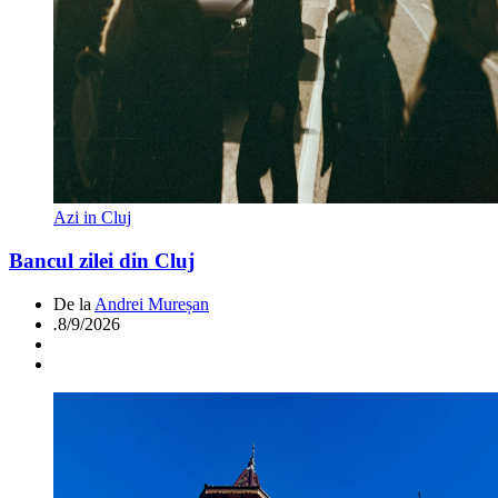
Azi in Cluj
Bancul zilei din Cluj
De la
Andrei Mureșan
.
8/9/2026