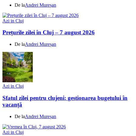
De la
Andrei Mureșan
Azi in Cluj
Prețurile zilei în Cluj – 7 august 2026
De la
Andrei Mureșan
Azi in Cluj
Sfatul zilei pentru clujeni: gestionarea bugetului în
vacanță
De la
Andrei Mureșan
Azi in Cluj