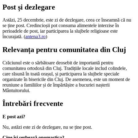
Post și dezlegare
Astăzi, 25 decembrie, este zi de dezlegare, ceea ce înseamnă că nu
se ține post. Credincioșii pot consuma alimentele interzise în
perioadele de post, iar participarea la slujbele religioase este
încurajată. (
antena3.ro
)
Relevanța pentru comunitatea din Cluj
Crăciunul este o sărbătoare deosebit de importantă pentru
comunitatea ortodoxă din Cluj. Tradițiile locale includ colindele,
care răsună în toată orașul, și participarea la slujbele speciale
organizate în bisericile din Cluj. De asemenea, este un moment de
reuniune a familiilor și de împărtășire a bucuriei nașterii
Mântuitorului.
Întrebări frecvente
E post azi?
Nu, astăzi este zi de dezlegare, nu se ține post.
Cine își serbează onomastica?