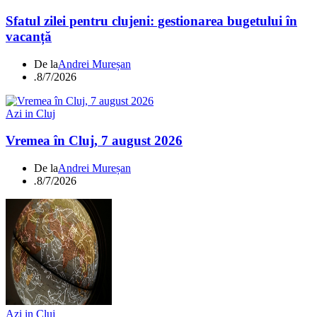
Sfatul zilei pentru clujeni: gestionarea bugetului în
vacanță
De la
Andrei Mureșan
.
8/7/2026
Azi in Cluj
Vremea în Cluj, 7 august 2026
De la
Andrei Mureșan
.
8/7/2026
Azi in Cluj