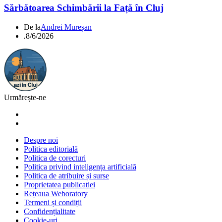
Sărbătoarea Schimbării la Față în Cluj
De la
Andrei Mureșan
.
8/6/2026
Urmărește-ne
Despre noi
Politica editorială
Politica de corecturi
Politica privind inteligența artificială
Politica de atribuire și surse
Proprietatea publicației
Rețeaua Weboratory
Termeni și condiții
Confidențialitate
Cookie-uri