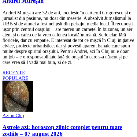
Andrei Mureșan
Andrei Mureșan are 32 de ani, locuiește în cartierul Grigorescu și e
jurnalist din pasiune, nu doar din meserie. A absolvit Jurnalismul la
UBB și de atunci a fost nelipsit din peisajul media local. Îl recunoști
ușor prin centrul orașului – are mereu un carnețel în buzunar, un aer
atent și o cafea de la vreo cafenea locală în mână. Scrie clar, fără
floricele, dar cu empatie. E interesat de tot ce mișcă în Cluj: inițiative
civice, proiecte urbanistice, dar și povești aparent banale care spun
multe despre spiritul orașului. Pentru Andrei, azi în Cluj nu e doar
un job – e o responsabilitate față de orașul în care s-a născut și pe
care vrea să-l vadă mai bun, zi de zi.
RECENTE
POPULARE
Azi in Cluj
Astrele azi: horoscop zilnic complet pentru toate
zodiile – 07 august 2026