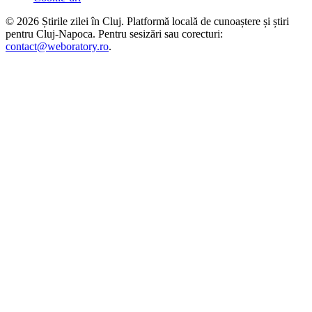
©
2026
Știrile zilei în Cluj
. Platformă locală de cunoaștere și știri
pentru
Cluj-Napoca
. Pentru sesizări sau corecturi:
contact@weboratory.ro
.