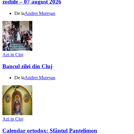
zodiile – 07 august 2026
De la
Andrei Mureșan
Azi in Cluj
Bancul zilei din Cluj
De la
Andrei Mureșan
Azi in Cluj
Calendar ortodox: Sfântul Pantelimon