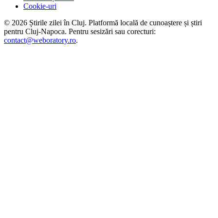
Cookie-uri
©
2026
Știrile zilei în Cluj
. Platformă locală de cunoaștere și știri
pentru
Cluj-Napoca
. Pentru sesizări sau corecturi:
contact@weboratory.ro
.