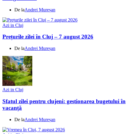
De la
Andrei Mureșan
Azi in Cluj
Prețurile zilei în Cluj – 7 august 2026
De la
Andrei Mureșan
Azi in Cluj
Sfatul zilei pentru clujeni: gestionarea bugetului în
vacanță
De la
Andrei Mureșan