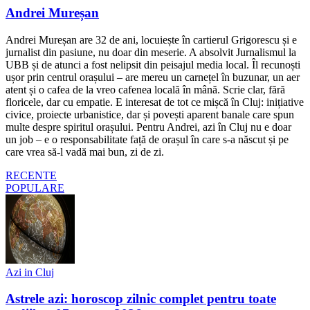
Andrei Mureșan
Andrei Mureșan are 32 de ani, locuiește în cartierul Grigorescu și e
jurnalist din pasiune, nu doar din meserie. A absolvit Jurnalismul la
UBB și de atunci a fost nelipsit din peisajul media local. Îl recunoști
ușor prin centrul orașului – are mereu un carnețel în buzunar, un aer
atent și o cafea de la vreo cafenea locală în mână. Scrie clar, fără
floricele, dar cu empatie. E interesat de tot ce mișcă în Cluj: inițiative
civice, proiecte urbanistice, dar și povești aparent banale care spun
multe despre spiritul orașului. Pentru Andrei, azi în Cluj nu e doar
un job – e o responsabilitate față de orașul în care s-a născut și pe
care vrea să-l vadă mai bun, zi de zi.
RECENTE
POPULARE
Azi in Cluj
Astrele azi: horoscop zilnic complet pentru toate