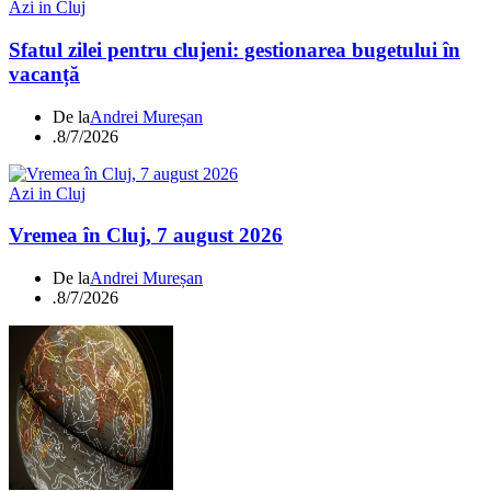
Azi in Cluj
Sfatul zilei pentru clujeni: gestionarea bugetului în
vacanță
De la
Andrei Mureșan
.
8/7/2026
Azi in Cluj
Vremea în Cluj, 7 august 2026
De la
Andrei Mureșan
.
8/7/2026