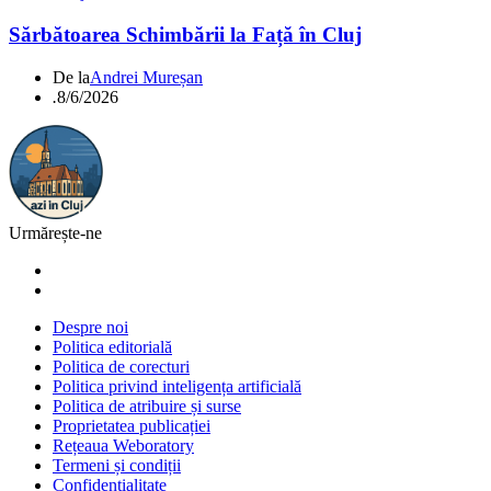
Sărbătoarea Schimbării la Față în Cluj
De la
Andrei Mureșan
.
8/6/2026
Urmărește-ne
Despre noi
Politica editorială
Politica de corecturi
Politica privind inteligența artificială
Politica de atribuire și surse
Proprietatea publicației
Rețeaua Weboratory
Termeni și condiții
Confidențialitate