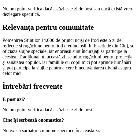
Nu am putut verifica dacă astăzi este zi de post sau dacă există vreo
dezlegare specifică.
Relevanța pentru comunitate
Pomenirea Sfinților 14.000 de prunci uciși de Irod este o zi de
reflecție și rugăciune pentru toți credincioșii. În bisericile din Cluj, se
oficiază slujbe speciale, iar enoriașii sunt încurajați să participe la
acestea. Tradițional, în această zi, se aduc rugăciuni pentru protecția
și sănătatea copiilor, iar familiile cu copii mici pot aprinde lumânări
și pot participa la slujbe pentru a cere binecuvântarea divină asupra
celor mici.
Întrebări frecvente
E post azi?
Nu am putut verifica dacă astăzi este zi de post.
Cine își serbează onomastica?
Nu există sărbători cu nume specifice în această zi.