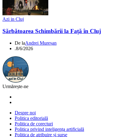
Azi in Cluj
Sărbătoarea Schimbării la Față în Cluj
De la
Andrei Mureșan
.
8/6/2026
Urmărește-ne
Despre noi
Politica editorială
Politica de corecturi
Politica privind inteligența artificială
Politica de atribuire și surse