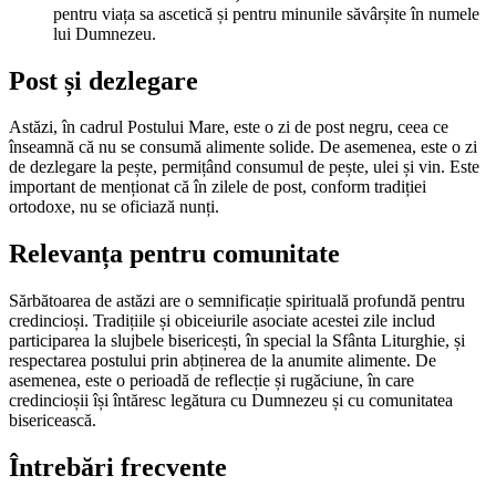
pentru viața sa ascetică și pentru minunile săvârșite în numele
lui Dumnezeu.
Post și dezlegare
Astăzi, în cadrul Postului Mare, este o zi de post negru, ceea ce
înseamnă că nu se consumă alimente solide. De asemenea, este o zi
de dezlegare la pește, permițând consumul de pește, ulei și vin. Este
important de menționat că în zilele de post, conform tradiției
ortodoxe, nu se oficiază nunți.
Relevanța pentru comunitate
Sărbătoarea de astăzi are o semnificație spirituală profundă pentru
credincioși. Tradițiile și obiceiurile asociate acestei zile includ
participarea la slujbele bisericești, în special la Sfânta Liturghie, și
respectarea postului prin abținerea de la anumite alimente. De
asemenea, este o perioadă de reflecție și rugăciune, în care
credincioșii își întăresc legătura cu Dumnezeu și cu comunitatea
bisericească.
Întrebări frecvente