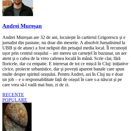
Andrei Mureșan
Andrei Mureșan are 32 de ani, locuiește în cartierul Grigorescu și e
jurnalist din pasiune, nu doar din meserie. A absolvit Jurnalismul la
UBB și de atunci a fost nelipsit din peisajul media local. Îl recunoști
ușor prin centrul orașului – are mereu un carnețel în buzunar, un aer
atent și o cafea de la vreo cafenea locală în mână. Scrie clar, fără
floricele, dar cu empatie. E interesat de tot ce mișcă în Cluj: inițiative
civice, proiecte urbanistice, dar și povești aparent banale care spun
multe despre spiritul orașului. Pentru Andrei, azi în Cluj nu e doar
un job – e o responsabilitate față de orașul în care s-a născut și pe
care vrea să-l vadă mai bun, zi de zi.
RECENTE
POPULARE