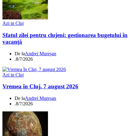
Azi in Cluj
Sfatul zilei pentru clujeni: gestionarea bugetului în
vacanță
De la
Andrei Mureșan
.
8/7/2026
Azi in Cluj
Vremea în Cluj, 7 august 2026
De la
Andrei Mureșan
.
8/7/2026