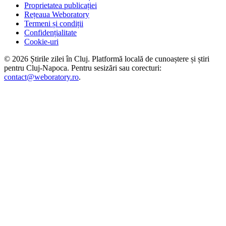
Proprietatea publicației
Rețeaua Weboratory
Termeni și condiții
Confidențialitate
Cookie-uri
©
2026
Știrile zilei în Cluj
. Platformă locală de cunoaștere și știri
pentru
Cluj-Napoca
. Pentru sesizări sau corecturi:
contact@weboratory.ro
.