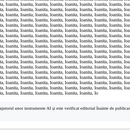
ta, Ioanita, Ioanita, Ioanita, Ioanita, Ioanita, Ioanita, Ioanita, Ioanita, Ioa
ta, Ioanita, Ioanita, Ioanita, Ioanita, Ioanita, Ioanita, Ioanita, Ioanita, Ioa
ta, Ioanita, Ioanita, Ioanita, Ioanita, Ioanita, Ioanita, Ioanita, Ioanita, Ioa
ta, Ioanita, Ioanita, Ioanita, Ioanita, Ioanita, Ioanita, Ioanita, Ioanita, Ioa
ta, Ioanita, Ioanita, Ioanita, Ioanita, Ioanita, Ioanita, Ioanita, Ioanita, Ioa
ta, Ioanita, Ioanita, Ioanita, Ioanita, Ioanita, Ioanita, Ioanita, Ioanita, Ioa
ta, Ioanita, Ioanita, Ioanita, Ioanita, Ioanita, Ioanita, Ioanita, Ioanita, Ioa
ta, Ioanita, Ioanita, Ioanita, Ioanita, Ioanita, Ioanita, Ioanita, Ioanita, Ioa
ta, Ioanita, Ioanita, Ioanita, Ioanita, Ioanita, Ioanita, Ioanita, Ioanita, Ioa
ta, Ioanita, Ioanita, Ioanita, Ioanita, Ioanita, Ioanita, Ioanita, Ioanita, Ioa
ta, Ioanita, Ioanita, Ioanita, Ioanita, Ioanita, Ioanita, Ioanita, Ioanita, Ioa
ta, Ioanita, Ioanita, Ioanita, Ioanita, Ioanita, Ioanita, Ioanita, Ioanita, Ioa
ta, Ioanita, Ioanita, Ioanita, Ioanita, Ioanita, Ioanita, Ioanita, Ioanita, Ioa
ta, Ioanita, Ioanita, Ioanita, Ioanita, Ioanita, Ioanita, Ioanita, Ioanita, Ioa
ta, Ioanita, Ioanita, Ioanita, Ioanita, Ioanita, Ioanita, Ioanita, Ioanita, Ioa
ta, Ioanita, Ioanita, Ioanita, Ioanita, Ioanita, Ioanita, Ioanita, Ioanita, Ioa
ta, Ioanita, Ioanita, Ioanita, Ioanita, Ioanita, Ioanita, Ioanita, Ioanita, Ioa
ta, Ioanita, Ioanita, Ioanita, Ioanita, Ioanita, Ioanita, Io
ajutorul unor instrumente AI și este verificat editorial înainte de public