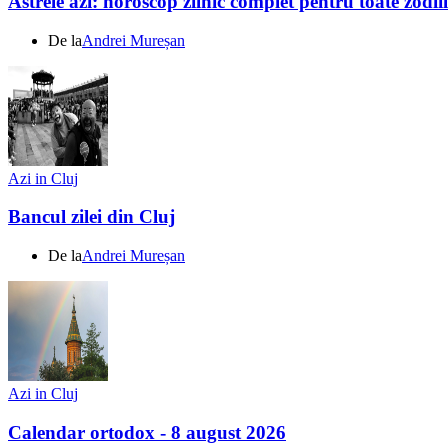
Astrele azi: horoscop zilnic complet pentru toate zodi
De la
Andrei Mureșan
Azi in Cluj
Bancul zilei din Cluj
De la
Andrei Mureșan
Azi in Cluj
Calendar ortodox - 8 august 2026