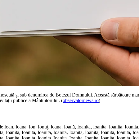
noscută și sub denumirea de Botezul Domnului. Această sărbătoare march
vității publice a Mântuitorului. (
observatornews.ro
)
an, Ioana, Ion, Ionuț, Ioana, Ioană, Ioanita, Ioanita, Ioanita, Ioanita, Io
ta, Ioanita, Ioanita, Ioanita, Ioanita, Ioanita, Ioanita, Ioanita, Ioanita, Ioa
ta, Ioanita, Ioanita, Ioanita, Ioanita, Ioanita, Ioanita, Ioanita, Ioanita, Ioa