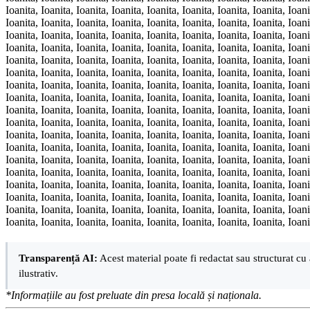
Ioanita, Ioanita, Ioanita, Ioanita, Ioanita, Ioanita, Ioanita, Ioanita, Ioani
Ioanita, Ioanita, Ioanita, Ioanita, Ioanita, Ioanita, Ioanita, Ioanita, Ioani
Ioanita, Ioanita, Ioanita, Ioanita, Ioanita, Ioanita, Ioanita, Ioanita, Ioani
Ioanita, Ioanita, Ioanita, Ioanita, Ioanita, Ioanita, Ioanita, Ioanita, Ioani
Ioanita, Ioanita, Ioanita, Ioanita, Ioanita, Ioanita, Ioanita, Ioanita, Ioani
Ioanita, Ioanita, Ioanita, Ioanita, Ioanita, Ioanita, Ioanita, Ioanita, Ioani
Ioanita, Ioanita, Ioanita, Ioanita, Ioanita, Ioanita, Ioanita, Ioanita, Ioani
Ioanita, Ioanita, Ioanita, Ioanita, Ioanita, Ioanita, Ioanita, Ioanita, Ioani
Ioanita, Ioanita, Ioanita, Ioanita, Ioanita, Ioanita, Ioanita, Ioanita, Ioani
Ioanita, Ioanita, Ioanita, Ioanita, Ioanita, Ioanita, Ioanita, Ioanita, Ioani
Ioanita, Ioanita, Ioanita, Ioanita, Ioanita, Ioanita, Ioanita, Ioanita, Ioani
Ioanita, Ioanita, Ioanita, Ioanita, Ioanita, Ioanita, Ioanita, Ioanita, Ioani
Ioanita, Ioanita, Ioanita, Ioanita, Ioanita, Ioanita, Ioanita, Ioanita, Ioani
Ioanita, Ioanita, Ioanita, Ioanita, Ioanita, Ioanita, Ioanita, Ioanita, Ioani
Ioanita, Ioanita, Ioanita, Ioanita, Ioanita, Ioanita, Ioanita, Ioanita, Ioani
Ioanita, Ioanita, Ioanita, Ioanita, Ioanita, Ioanita, Ioanita, Ioanita, Ioani
Ioanita, Ioanita, Ioanita, Ioanita, Ioanita, Ioanita, Ioanita, Ioanita, Ioani
Ioanita, Ioanita, Ioanita, Ioanita, Ioanita, Ioanita, Ioanita, Ioanita, Ioani
Transparență AI:
Acest material poate fi redactat sau structurat cu 
ilustrativ.
*Informațiile au fost preluate din presa locală și naționala.