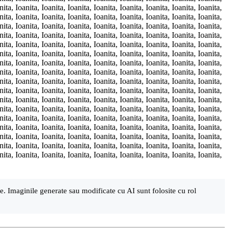
nita, Ioanita, Ioanita, Ioanita, Ioanita, Ioanita, Ioanita, Ioanita, Ioanita,
nita, Ioanita, Ioanita, Ioanita, Ioanita, Ioanita, Ioanita, Ioanita, Ioanita,
nita, Ioanita, Ioanita, Ioanita, Ioanita, Ioanita, Ioanita, Ioanita, Ioanita,
nita, Ioanita, Ioanita, Ioanita, Ioanita, Ioanita, Ioanita, Ioanita, Ioanita,
nita, Ioanita, Ioanita, Ioanita, Ioanita, Ioanita, Ioanita, Ioanita, Ioanita,
nita, Ioanita, Ioanita, Ioanita, Ioanita, Ioanita, Ioanita, Ioanita, Ioanita,
nita, Ioanita, Ioanita, Ioanita, Ioanita, Ioanita, Ioanita, Ioanita, Ioanita,
nita, Ioanita, Ioanita, Ioanita, Ioanita, Ioanita, Ioanita, Ioanita, Ioanita,
nita, Ioanita, Ioanita, Ioanita, Ioanita, Ioanita, Ioanita, Ioanita, Ioanita,
nita, Ioanita, Ioanita, Ioanita, Ioanita, Ioanita, Ioanita, Ioanita, Ioanita,
nita, Ioanita, Ioanita, Ioanita, Ioanita, Ioanita, Ioanita, Ioanita, Ioanita,
nita, Ioanita, Ioanita, Ioanita, Ioanita, Ioanita, Ioanita, Ioanita, Ioanita,
nita, Ioanita, Ioanita, Ioanita, Ioanita, Ioanita, Ioanita, Ioanita, Ioanita,
nita, Ioanita, Ioanita, Ioanita, Ioanita, Ioanita, Ioanita, Ioanita, Ioanita,
nita, Ioanita, Ioanita, Ioanita, Ioanita, Ioanita, Ioanita, Ioanita, Ioanita,
nita, Ioanita, Ioanita, Ioanita, Ioanita, Ioanita, Ioanita, Ioanita, Ioanita,
nita, Ioanita, Ioanita, Ioanita, Ioanita, Ioanita, Ioanita, Ioanita, Ioanita,
are. Imaginile generate sau modificate cu AI sunt folosite cu rol