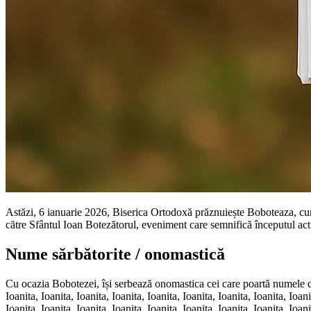
Astăzi, 6 ianuarie 2026, Biserica Ortodoxă prăznuiește Boboteaza, cu
către Sfântul Ioan Botezătorul, eveniment care semnifică începutul acti
Nume sărbătorite / onomastică
Cu ocazia Bobotezei, își serbează onomastica cei care poartă numele de Io
Ioanita, Ioanita, Ioanita, Ioanita, Ioanita, Ioanita, Ioanita, Ioanita, Ioani
Ioanita, Ioanita, Ioanita, Ioanita, Ioanita, Ioanita, Ioanita, Ioanita, Ioani