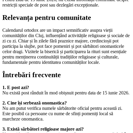
restricții speciale de post sau dezlegări excepționale.
Relevanța pentru comunitate
Calendarul ortodox are un impact semnificativ asupra vieții
comunităților din Cluj, influențând activitățile religioase și sociale de
zi cu zi. Chiar și în zilele fără praznice majore, credincioșii pot
participa la slujbe, pot face pomeniri și pot sărbători onomasticele
celor dragi. Vizitele la biserică și participarea la rituri sunt esențiale
pentru menținerea continuității tradițiilor religioase și culturale,
fundamentale pentru identitatea comunităților locale.
Întrebări frecvente
1. E post azi?
Nu există post rânduit în mod obișnuit pentru data de 15 iunie 2026.
2. Cine își serbează onomastica?
Nu am putut verifica numele sărbătorite oficial pentru această zi.
Este posibil ca persoane cu nume de sfinți pomeniți local să
marcheze onomastica.
3. Există sărbători religioase majore azi?