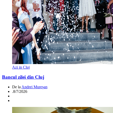
Azi in Cluj
Bancul zilei din Cluj
De la
Andrei Mureșan
.
8/7/2026