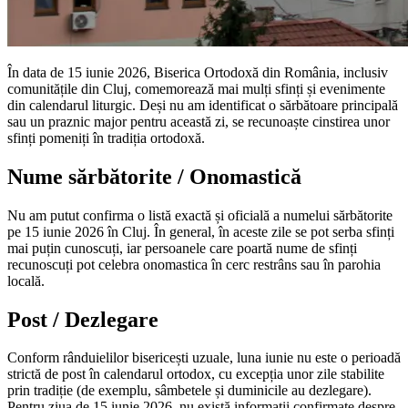
În data de 15 iunie 2026, Biserica Ortodoxă din România, inclusiv
comunitățile din Cluj, comemorează mai mulți sfinți și evenimente
din calendarul liturgic. Deși nu am identificat o sărbătoare principală
sau un praznic major pentru această zi, se recunoaște cinstirea unor
sfinți pomeniți în tradiția ortodoxă.
Nume sărbătorite / Onomastică
Nu am putut confirma o listă exactă și oficială a numelui sărbătorite
pe 15 iunie 2026 în Cluj. În general, în aceste zile se pot serba sfinți
mai puțin cunoscuți, iar persoanele care poartă nume de sfinți
recunoscuți pot celebra onomastica în cerc restrâns sau în parohia
locală.
Post / Dezlegare
Conform rânduielilor bisericești uzuale, luna iunie nu este o perioadă
strictă de post în calendarul ortodox, cu excepția unor zile stabilite
prin tradiție (de exemplu, sâmbetele și duminicile au dezlegare).
Pentru ziua de 15 iunie 2026, nu există informații confirmate despre