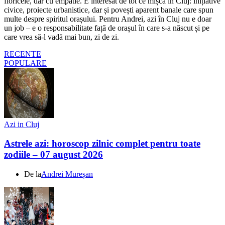
floricele, dar cu empatie. E interesat de tot ce mișcă în Cluj: inițiative
civice, proiecte urbanistice, dar și povești aparent banale care spun
multe despre spiritul orașului. Pentru Andrei, azi în Cluj nu e doar
un job – e o responsabilitate față de orașul în care s-a născut și pe
care vrea să-l vadă mai bun, zi de zi.
RECENTE
POPULARE
Azi in Cluj
Astrele azi: horoscop zilnic complet pentru toate
zodiile – 07 august 2026
De la
Andrei Mureșan