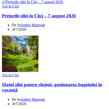
Azi in Cluj
Prețurile zilei în Cluj – 7 august 2026
De la
Andrei Mureșan
.
8/7/2026
Azi in Cluj
Sfatul zilei pentru clujeni: gestionarea bugetului în
vacanță
De la
Andrei Mureșan
.
8/7/2026