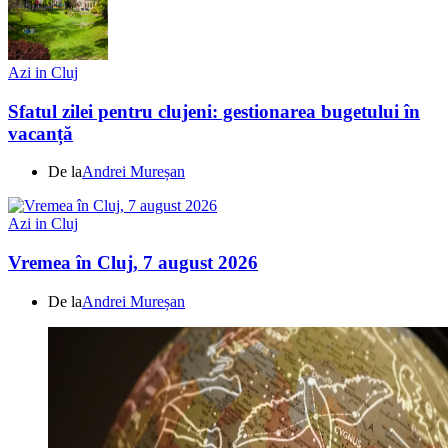
Azi in Cluj
Sfatul zilei pentru clujeni: gestionarea bugetului în
vacanță
De la
Andrei Mureșan
Azi in Cluj
Vremea în Cluj, 7 august 2026
De la
Andrei Mureșan