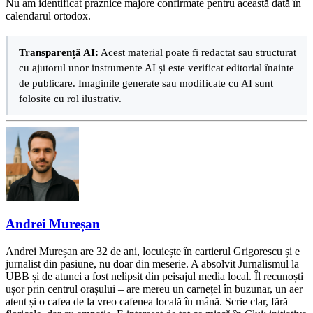
Nu am identificat praznice majore confirmate pentru această dată în
calendarul ortodox.
Transparență AI:
Acest material poate fi redactat sau structurat
cu ajutorul unor instrumente AI și este verificat editorial înainte
de publicare. Imaginile generate sau modificate cu AI sunt
folosite cu rol ilustrativ.
Andrei Mureșan
Andrei Mureșan are 32 de ani, locuiește în cartierul Grigorescu și e
jurnalist din pasiune, nu doar din meserie. A absolvit Jurnalismul la
UBB și de atunci a fost nelipsit din peisajul media local. Îl recunoști
ușor prin centrul orașului – are mereu un carnețel în buzunar, un aer
atent și o cafea de la vreo cafenea locală în mână. Scrie clar, fără