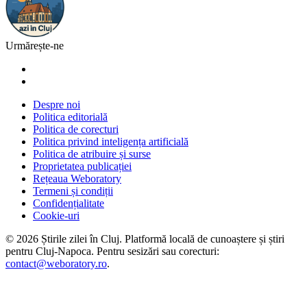
Urmărește-ne
Despre noi
Politica editorială
Politica de corecturi
Politica privind inteligența artificială
Politica de atribuire și surse
Proprietatea publicației
Rețeaua Weboratory
Termeni și condiții
Confidențialitate
Cookie-uri
©
2026
Știrile zilei în Cluj
. Platformă locală de cunoaștere și știri
pentru
Cluj-Napoca
. Pentru sesizări sau corecturi:
contact@weboratory.ro
.