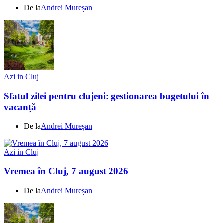
De la
Andrei Mureșan
Azi in Cluj
Sfatul zilei pentru clujeni: gestionarea bugetului în
vacanță
De la
Andrei Mureșan
Azi in Cluj
Vremea în Cluj, 7 august 2026
De la
Andrei Mureșan