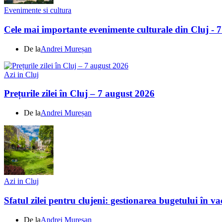
Evenimente si cultura
Cele mai importante evenimente culturale din Cluj - 
De la
Andrei Mureșan
Azi in Cluj
Prețurile zilei în Cluj – 7 august 2026
De la
Andrei Mureșan
Azi in Cluj
Sfatul zilei pentru clujeni: gestionarea bugetului în v
De la
Andrei Mureșan