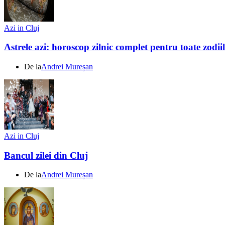
Azi in Cluj
Astrele azi: horoscop zilnic complet pentru toate zodi
De la
Andrei Mureșan
Azi in Cluj
Bancul zilei din Cluj
De la
Andrei Mureșan