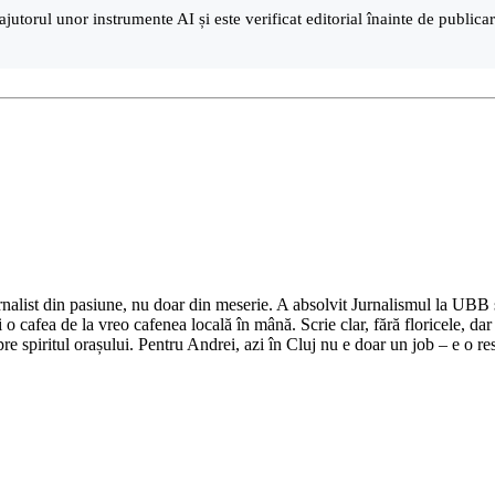
ajutorul unor instrumente AI și este verificat editorial înainte de public
nalist din pasiune, nu doar din meserie. A absolvit Jurnalismul la UBB și 
o cafea de la vreo cafenea locală în mână. Scrie clar, fără floricele, dar 
e spiritul orașului. Pentru Andrei, azi în Cluj nu e doar un job – e o res