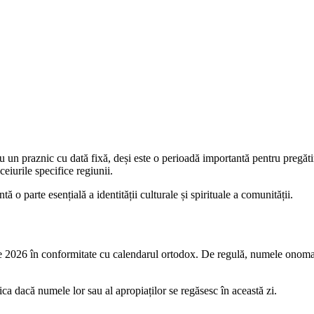
 un praznic cu dată fixă, deși este o perioadă importantă pentru pregăti
iceiurile specifice regiunii.
ă o parte esențială a identității culturale și spirituale a comunității.
 2026 în conformitate cu calendarul ortodox. De regulă, numele onomastice
ica dacă numele lor sau al apropiaților se regăsesc în această zi.