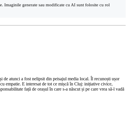
are. Imaginile generate sau modificate cu AI sunt folosite cu rol
de atunci a fost nelipsit din peisajul media local. Îl recunoști ușor
cu empatie. E interesat de tot ce mișcă în Cluj: inițiative civice,
ponsabilitate față de orașul în care s-a născut și pe care vrea să-l vadă