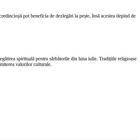
edincioșii pot beneficia de dezlegări la pește, însă acestea depind de
tirea spirituală pentru sărbătorile din luna iulie. Tradițiile religioase
miterea valorilor culturale.