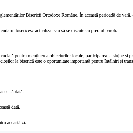
lementărilor Bisericii Ortodoxe Române. În această perioadă de vară, cr
lendarul bisericesc actualizat sau să se discute cu preotul paroh.
ială pentru menținerea obiceiurilor locale, participarea la slujbe și pregă
ioșilor la biserică este o oportunitate importantă pentru întâlniri și trans
această dată.
ceastă dată.
tru această zi.