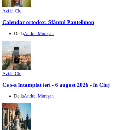
Azi in Cluj
Calendar ortodox: Sfântul Pantelimon
De la
Andrei Mureșan
Azi in Cluj
Ce s-a întamplat ieri - 6 august 2026 - în Cluj
De la
Andrei Mureșan