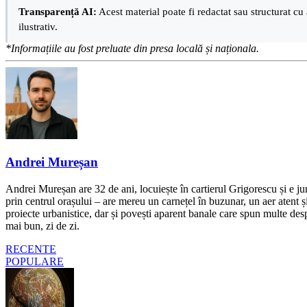
Transparență AI:
Acest material poate fi redactat sau structurat cu 
ilustrativ.
*Informațiile au fost preluate din presa locală și naționala.
Andrei Mureșan
Andrei Mureșan are 32 de ani, locuiește în cartierul Grigorescu și e jur
prin centrul orașului – are mereu un carnețel în buzunar, un aer atent și 
proiecte urbanistice, dar și povești aparent banale care spun multe despr
mai bun, zi de zi.
RECENTE
POPULARE