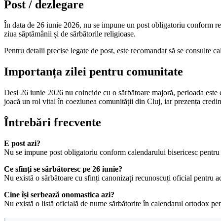
Post / dezlegare
În data de 26 iunie 2026, nu se impune un post obligatoriu conform reg
ziua săptămânii și de sărbătorile religioase.
Pentru detalii precise legate de post, este recomandat să se consulte ca
Importanța zilei pentru comunitate
Deși 26 iunie 2026 nu coincide cu o sărbătoare majoră, perioada este cruc
joacă un rol vital în coeziunea comunității din Cluj, iar prezența credinc
Întrebări frecvente
E post azi?
Nu se impune post obligatoriu conform calendarului bisericesc pentru 
Ce sfinți se sărbătoresc pe 26 iunie?
Nu există o sărbătoare cu sfinți canonizați recunoscuți oficial pentru a
Cine își serbează onomastica azi?
Nu există o listă oficială de nume sărbătorite în calendarul ortodox pen