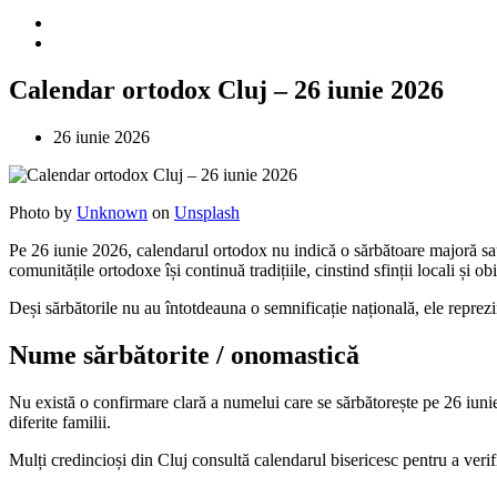
Calendar ortodox Cluj – 26 iunie 2026
26 iunie 2026
Photo by
Unknown
on
Unsplash
Pe 26 iunie 2026, calendarul ortodox nu indică o sărbătoare majoră sau
comunitățile ortodoxe își continuă tradițiile, cinstind sfinții locali și ob
Deși sărbătorile nu au întotdeauna o semnificație națională, ele reprezint
Nume sărbătorite / onomastică
Nu există o confirmare clară a numelui care se sărbătorește pe 26 iunie
diferite familii.
Mulți credincioși din Cluj consultă calendarul bisericesc pentru a verif