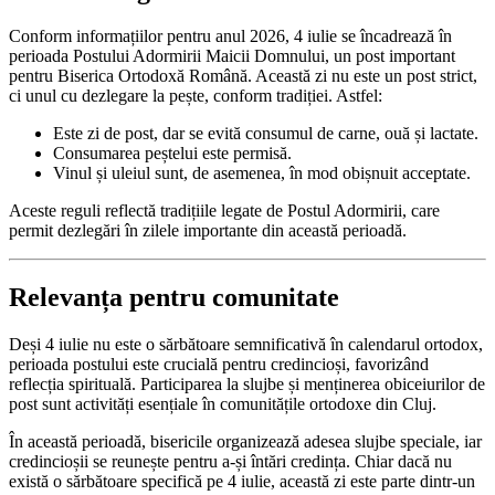
Conform informațiilor pentru anul 2026, 4 iulie se încadrează în
perioada Postului Adormirii Maicii Domnului, un post important
pentru Biserica Ortodoxă Română. Această zi nu este un post strict,
ci unul cu dezlegare la pește, conform tradiției. Astfel:
Este zi de post, dar se evită consumul de carne, ouă și lactate.
Consumarea peștelui este permisă.
Vinul și uleiul sunt, de asemenea, în mod obișnuit acceptate.
Aceste reguli reflectă tradițiile legate de Postul Adormirii, care
permit dezlegări în zilele importante din această perioadă.
Relevanța pentru comunitate
Deși 4 iulie nu este o sărbătoare semnificativă în calendarul ortodox,
perioada postului este crucială pentru credincioși, favorizând
reflecția spirituală. Participarea la slujbe și menținerea obiceiurilor de
post sunt activități esențiale în comunitățile ortodoxe din Cluj.
În această perioadă, bisericile organizează adesea slujbe speciale, iar
credincioșii se reunește pentru a-și întări credința. Chiar dacă nu
există o sărbătoare specifică pe 4 iulie, această zi este parte dintr-un