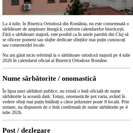
La 4 iulie, în Biserica Ortodoxă din România, nu este consemnată o
sărbătoare de amploare liturgică, conform calendarelor bisericești.
Fără o sărbătoare majoră, este posibil ca în unele parohii din Cluj să
se oficeze pomeni sau slujbe dedicate sfinților mai puțin cunoscuți
sau comemorări locale.
Nu am găsit nicio referință la o sărbătoare ortodoxă majoră pe 4 iulie
2026 în calendarul oficial al Bisericii Ortodoxe Române.
Nume sărbătorite / onomastică
În lipsa unei sărbători publice, nu există o listă oficială de nume
sărbătorite la această dată. Totuși, onomasticile pot varia, având în
vedere sfinți mai puțin întâlniți a căror prăznuire poate fi locală. Prin
urmare, nu dispunem de o listă confirmată de nume sărbătorite pe 4
iulie 2026.
Post / dezlegare