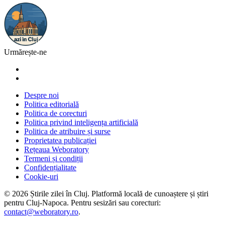
Urmărește-ne
Despre noi
Politica editorială
Politica de corecturi
Politica privind inteligența artificială
Politica de atribuire și surse
Proprietatea publicației
Rețeaua Weboratory
Termeni și condiții
Confidențialitate
Cookie-uri
©
2026
Știrile zilei în Cluj
. Platformă locală de cunoaștere și știri
pentru
Cluj-Napoca
. Pentru sesizări sau corecturi:
contact@weboratory.ro
.