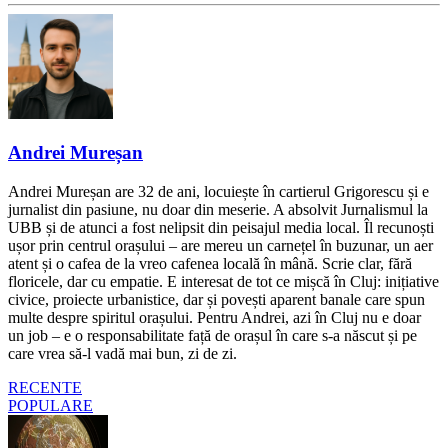
Andrei Mureșan
Andrei Mureșan are 32 de ani, locuiește în cartierul Grigorescu și e
jurnalist din pasiune, nu doar din meserie. A absolvit Jurnalismul la
UBB și de atunci a fost nelipsit din peisajul media local. Îl recunoști
ușor prin centrul orașului – are mereu un carnețel în buzunar, un aer
atent și o cafea de la vreo cafenea locală în mână. Scrie clar, fără
floricele, dar cu empatie. E interesat de tot ce mișcă în Cluj: inițiative
civice, proiecte urbanistice, dar și povești aparent banale care spun
multe despre spiritul orașului. Pentru Andrei, azi în Cluj nu e doar
un job – e o responsabilitate față de orașul în care s-a născut și pe
care vrea să-l vadă mai bun, zi de zi.
RECENTE
POPULARE