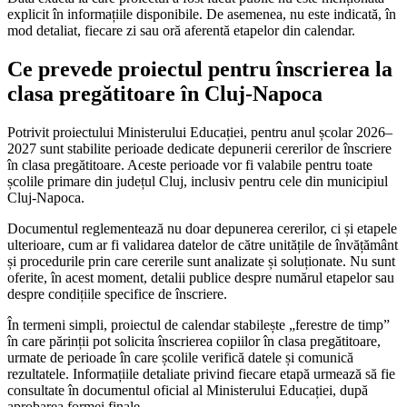
explicit în informațiile disponibile. De asemenea, nu este indicată, în
mod detaliat, fiecare zi sau oră aferentă etapelor din calendar.
Ce prevede proiectul pentru înscrierea la
clasa pregătitoare în Cluj-Napoca
Potrivit proiectului Ministerului Educației, pentru anul școlar 2026–
2027 sunt stabilite perioade dedicate depunerii cererilor de înscriere
în clasa pregătitoare. Aceste perioade vor fi valabile pentru toate
școlile primare din județul Cluj, inclusiv pentru cele din municipiul
Cluj-Napoca.
Documentul reglementează nu doar depunerea cererilor, ci și etapele
ulterioare, cum ar fi validarea datelor de către unitățile de învățământ
și procedurile prin care cererile sunt analizate și soluționate. Nu sunt
oferite, în acest moment, detalii publice despre numărul etapelor sau
despre condițiile specifice de înscriere.
În termeni simpli, proiectul de calendar stabilește „ferestre de timp”
în care părinții pot solicita înscrierea copiilor în clasa pregătitoare,
urmate de perioade în care școlile verifică datele și comunică
rezultatele. Informațiile detaliate privind fiecare etapă urmează să fie
consultate în documentul oficial al Ministerului Educației, după
aprobarea formei finale.