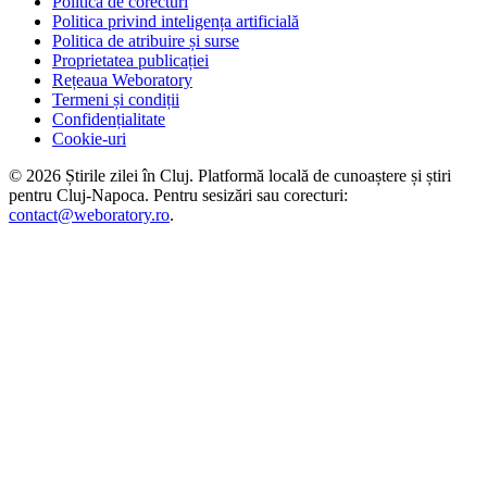
Politica de corecturi
Politica privind inteligența artificială
Politica de atribuire și surse
Proprietatea publicației
Rețeaua Weboratory
Termeni și condiții
Confidențialitate
Cookie-uri
©
2026
Știrile zilei în Cluj
. Platformă locală de cunoaștere și știri
pentru
Cluj-Napoca
. Pentru sesizări sau corecturi:
contact@weboratory.ro
.