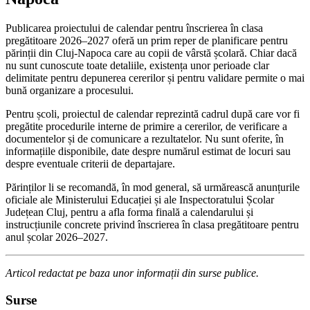
Publicarea proiectului de calendar pentru înscrierea în clasa
pregătitoare 2026–2027 oferă un prim reper de planificare pentru
părinții din Cluj-Napoca care au copii de vârstă școlară. Chiar dacă
nu sunt cunoscute toate detaliile, existența unor perioade clar
delimitate pentru depunerea cererilor și pentru validare permite o mai
bună organizare a procesului.
Pentru școli, proiectul de calendar reprezintă cadrul după care vor fi
pregătite procedurile interne de primire a cererilor, de verificare a
documentelor și de comunicare a rezultatelor. Nu sunt oferite, în
informațiile disponibile, date despre numărul estimat de locuri sau
despre eventuale criterii de departajare.
Părinților li se recomandă, în mod general, să urmărească anunțurile
oficiale ale Ministerului Educației și ale Inspectoratului Școlar
Județean Cluj, pentru a afla forma finală a calendarului și
instrucțiunile concrete privind înscrierea în clasa pregătitoare pentru
anul școlar 2026–2027.
Articol redactat pe baza unor informații din surse publice.
Surse