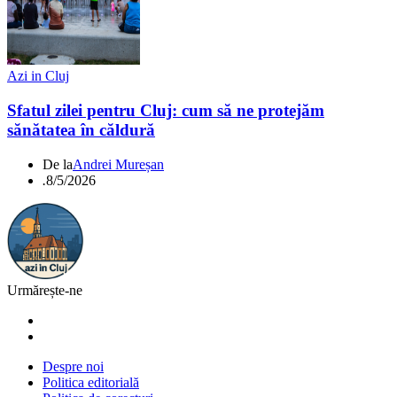
Azi in Cluj
Sfatul zilei pentru Cluj: cum să ne protejăm
sănătatea în căldură
De la
Andrei Mureșan
.
8/5/2026
Urmărește-ne
Despre noi
Politica editorială