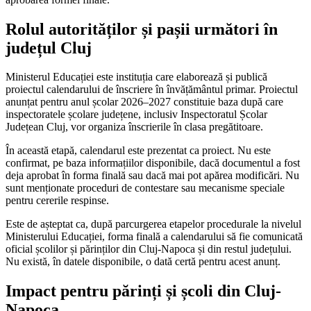
Rolul autorităților și pașii următori în
județul Cluj
Ministerul Educației este instituția care elaborează și publică
proiectul calendarului de înscriere în învățământul primar. Proiectul
anunțat pentru anul școlar 2026–2027 constituie baza după care
inspectoratele școlare județene, inclusiv Inspectoratul Școlar
Județean Cluj, vor organiza înscrierile în clasa pregătitoare.
În această etapă, calendarul este prezentat ca proiect. Nu este
confirmat, pe baza informațiilor disponibile, dacă documentul a fost
deja aprobat în forma finală sau dacă mai pot apărea modificări. Nu
sunt menționate proceduri de contestare sau mecanisme speciale
pentru cererile respinse.
Este de așteptat ca, după parcurgerea etapelor procedurale la nivelul
Ministerului Educației, forma finală a calendarului să fie comunicată
oficial școlilor și părinților din Cluj-Napoca și din restul județului.
Nu există, în datele disponibile, o dată certă pentru acest anunț.
Impact pentru părinți și școli din Cluj-
Napoca