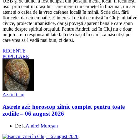
UBB și de atunci a fost nelipsit din peisajul media local. Îl recunoști
ușor prin centrul orașului – are mereu un carnețel în buzunar, un aer
atent și o cafea de la vreo cafenea locală în mână. Scrie clar, fără
floricele, dar cu empatie. E interesat de tot ce mișcă în Cluj: inițiative
civice, proiecte urbanistice, dar și povești aparent banale care spun
multe despre spiritul orașului. Pentru Andrei, azi în Cluj nu e doar
un job – e o responsabilitate față de orașul în care s-a născut și pe
care vrea să-l vadă mai bun, zi de zi.
RECENTE
POPULARE
Azi in Cluj
Astrele azi: horoscop zilnic complet pentru toate
zodiile – 06 august 2026
De la
Andrei Mureșan