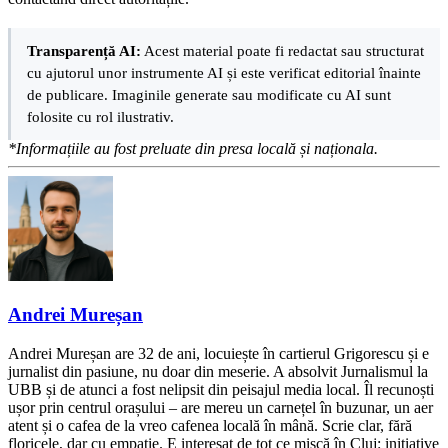
Transparență AI:
Acest material poate fi redactat sau structurat
cu ajutorul unor instrumente AI și este verificat editorial înainte
de publicare. Imaginile generate sau modificate cu AI sunt
folosite cu rol ilustrativ.
*Informațiile au fost preluate din presa locală și naționala.
Andrei Mureșan
Andrei Mureșan are 32 de ani, locuiește în cartierul Grigorescu și e
jurnalist din pasiune, nu doar din meserie. A absolvit Jurnalismul la
UBB și de atunci a fost nelipsit din peisajul media local. Îl recunoști
ușor prin centrul orașului – are mereu un carnețel în buzunar, un aer
atent și o cafea de la vreo cafenea locală în mână. Scrie clar, fără
floricele, dar cu empatie. E interesat de tot ce mișcă în Cluj: inițiative