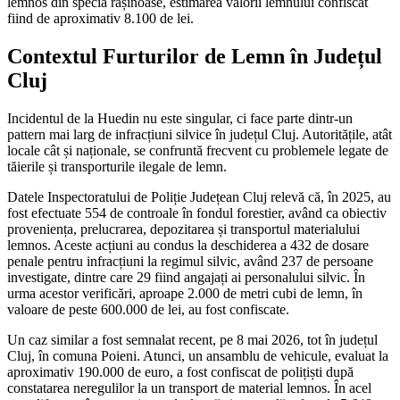
lemnos din specia rășinoase, estimarea valorii lemnului confiscat
fiind de aproximativ 8.100 de lei.
Contextul Furturilor de Lemn în Județul
Cluj
Incidentul de la Huedin nu este singular, ci face parte dintr-un
pattern mai larg de infracțiuni silvice în județul Cluj. Autoritățile, atât
locale cât și naționale, se confruntă frecvent cu problemele legate de
tăierile și transporturile ilegale de lemn.
Datele Inspectoratului de Poliție Județean Cluj relevă că, în 2025, au
fost efectuate 554 de controale în fondul forestier, având ca obiectiv
proveniența, prelucrarea, depozitarea și transportul materialului
lemnos. Aceste acțiuni au condus la deschiderea a 432 de dosare
penale pentru infracțiuni la regimul silvic, având 237 de persoane
investigate, dintre care 29 fiind angajați ai personalului silvic. În
urma acestor verificări, aproape 2.000 de metri cubi de lemn, în
valoare de peste 600.000 de lei, au fost confiscate.
Un caz similar a fost semnalat recent, pe 8 mai 2026, tot în județul
Cluj, în comuna Poieni. Atunci, un ansamblu de vehicule, evaluat la
aproximativ 190.000 de euro, a fost confiscat de polițiști după
constatarea neregulilor la un transport de material lemnos. În acel