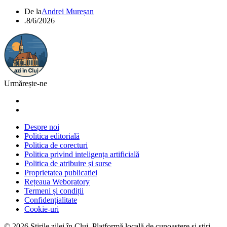
De la
Andrei Mureșan
.
8/6/2026
Urmărește-ne
Despre noi
Politica editorială
Politica de corecturi
Politica privind inteligența artificială
Politica de atribuire și surse
Proprietatea publicației
Rețeaua Weboratory
Termeni și condiții
Confidențialitate
Cookie-uri
©
2026
Știrile zilei în Cluj
. Platformă locală de cunoaștere și știri