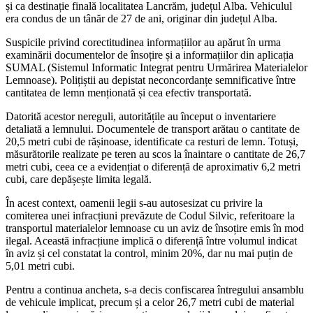
și ca destinație finală localitatea Lancrăm, județul Alba. Vehiculul
era condus de un tânăr de 27 de ani, originar din județul Alba.
Suspicile privind corectitudinea informațiilor au apărut în urma
examinării documentelor de însoțire și a informațiilor din aplicația
SUMAL (Sistemul Informatic Integrat pentru Urmărirea Materialelor
Lemnoase). Polițiștii au depistat neconcordanțe semnificative între
cantitatea de lemn menționată și cea efectiv transportată.
Datorită acestor nereguli, autoritățile au început o inventariere
detaliată a lemnului. Documentele de transport arătau o cantitate de
20,5 metri cubi de rășinoase, identificate ca resturi de lemn. Totuși,
măsurătorile realizate pe teren au scos la înaintare o cantitate de 26,7
metri cubi, ceea ce a evidențiat o diferență de aproximativ 6,2 metri
cubi, care depășește limita legală.
În acest context, oamenii legii s-au autosesizat cu privire la
comiterea unei infracțiuni prevăzute de Codul Silvic, referitoare la
transportul materialelor lemnoase cu un aviz de însoțire emis în mod
ilegal. Această infracțiune implică o diferență între volumul indicat
în aviz și cel constatat la control, minim 20%, dar nu mai puțin de
5,01 metri cubi.
Pentru a continua ancheta, s-a decis confiscarea întregului ansamblu
de vehicule implicat, precum și a celor 26,7 metri cubi de material