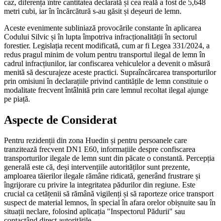
caz, diferența între cantitatea declarată și cea reală a fost de 5,648
metri cubi, iar în încărcătură s-au găsit și deșeuri de lemn.
Aceste evenimente subliniază provocările constante în aplicarea
Codului Silvic și în lupta împotriva infracționalității în sectorul
forestier. Legislația recent modificată, cum ar fi Legea 331/2024, a
redus pragul minim de volum pentru transportul ilegal de lemn în
cadrul infracțiunilor, iar confiscarea vehiculelor a devenit o măsură
menită să descurajeze aceste practici. Supraîncărcarea transporturilor
prin omisiuni în declarațiile privind cantitățile de lemn constituie o
modalitate frecvent întâlnită prin care lemnul recoltat ilegal ajunge
pe piață.
Aspecte de Considerat
Pentru rezidenții din zona Huedin și pentru persoanele care
tranzitează frecvent DN1 E60, informațiile despre confiscarea
transporturilor ilegale de lemn sunt din păcate o constantă. Percepția
generală este că, deși intervențiile autorităților sunt prezente,
amploarea tăierilor ilegale rămâne ridicată, generând frustrare și
îngrijorare cu privire la integritatea pădurilor din regiune. Este
crucial ca cetățenii să rămână vigilenți și să raporteze orice transport
suspect de material lemnos, în special în afara orelor obișnuite sau în
situații neclare, folosind aplicația "Inspectorul Pădurii" sau
contactând direct autoritățile.