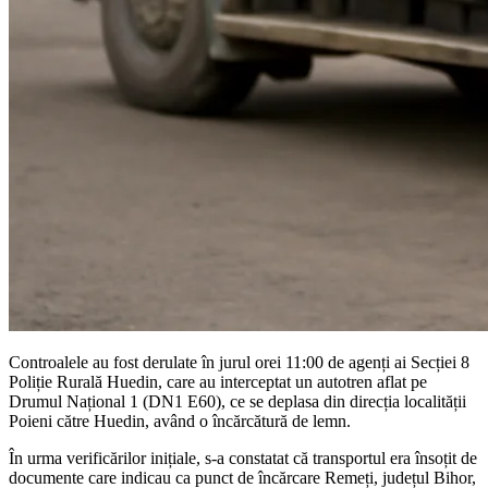
Controalele au fost derulate în jurul orei 11:00 de agenți ai Secției 8
Poliție Rurală Huedin, care au interceptat un autotren aflat pe
Drumul Național 1 (DN1 E60), ce se deplasa din direcția localității
Poieni către Huedin, având o încărcătură de lemn.
În urma verificărilor inițiale, s-a constatat că transportul era însoțit de
documente care indicau ca punct de încărcare Remeți, județul Bihor,