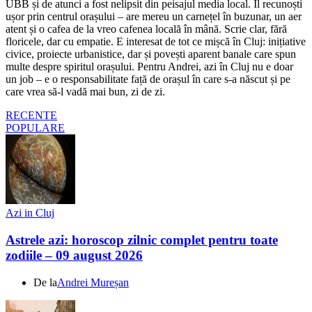
UBB și de atunci a fost nelipsit din peisajul media local. Îl recunoști
ușor prin centrul orașului – are mereu un carnețel în buzunar, un aer
atent și o cafea de la vreo cafenea locală în mână. Scrie clar, fără
floricele, dar cu empatie. E interesat de tot ce mișcă în Cluj: inițiative
civice, proiecte urbanistice, dar și povești aparent banale care spun
multe despre spiritul orașului. Pentru Andrei, azi în Cluj nu e doar
un job – e o responsabilitate față de orașul în care s-a născut și pe
care vrea să-l vadă mai bun, zi de zi.
RECENTE
POPULARE
Azi in Cluj
Astrele azi: horoscop zilnic complet pentru toate
zodiile – 09 august 2026
De la
Andrei Mureșan