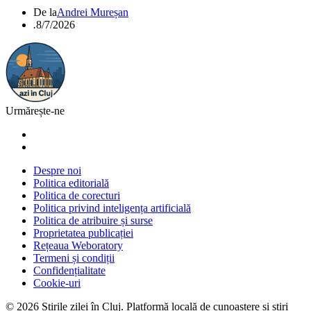
De la
Andrei Mureșan
.
8/7/2026
Urmărește-ne
Despre noi
Politica editorială
Politica de corecturi
Politica privind inteligența artificială
Politica de atribuire și surse
Proprietatea publicației
Rețeaua Weboratory
Termeni și condiții
Confidențialitate
Cookie-uri
©
2026
Știrile zilei în Cluj
. Platformă locală de cunoaștere și știri