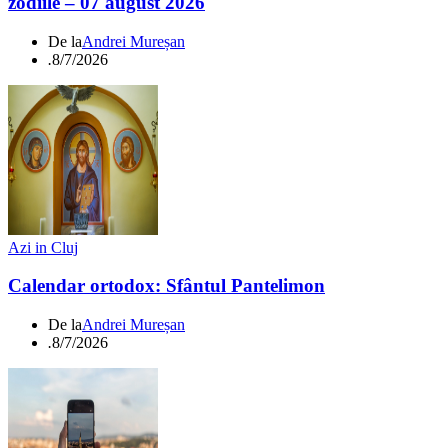
zodiile – 07 august 2026
De la
Andrei Mureșan
.
8/7/2026
Azi in Cluj
Calendar ortodox: Sfântul Pantelimon
De la
Andrei Mureșan
.
8/7/2026