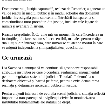
Documentarul „Justiția capturată”, realizat de Recorder, a generat un
val de reacții în mediul public și în rândul actorilor din domeniul
juridic. Investigația pune sub semnul întrebării transparența și
corectitudinea unor proceduri din justiție, inclusiv cele legate de
numiri și avansări în sistem.
Reacția președintei ÎCCJ vine într-un moment în care încrederea în
instituțiile judiciare este un subiect sensibil, mai ales pentru cetățenii
din Cluj și din întreaga țară, care urmăresc cu atenție modul în care
se asigură independența și imparțialitatea judecătorilor.
Ce urmează
Lia Savonea a anunțat că va continua să gestioneze responsabil
atribuțiile instituției pe care o conduce, reafirmând angajamentul
pentru integritatea sistemului judiciar. Totodată, îndemnă la o
dezbatere obiectivă și bazată pe fapte, pentru a evita denaturarea
realității și deturnarea încrederii publice în justiție.
Pentru clujenii interesați de evoluția scenei judiciare, situația reflectă
importanța transparenței și a vigilenței civice în monitorizarea
instituțiilor fundamentale ale statului de drept.