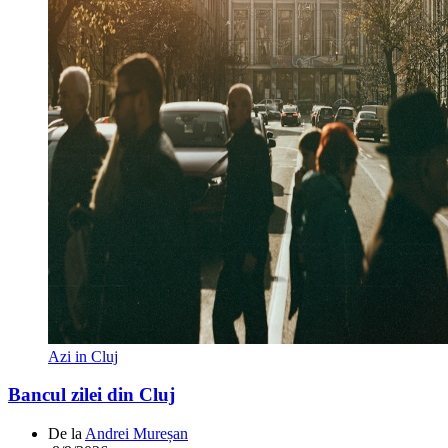
Azi in Cluj
Bancul zilei din Cluj
De la
Andrei Mureșan