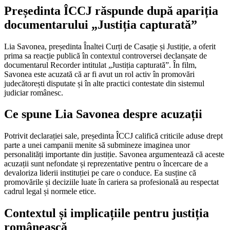
Președinta ÎCCJ răspunde după apariția
documentarului „Justiția capturată”
Lia Savonea, președinta Înaltei Curți de Casație și Justiție, a oferit
prima sa reacție publică în contextul controversei declanșate de
documentarul Recorder intitulat „Justiția capturată”. În film,
Savonea este acuzată că ar fi avut un rol activ în promovări
judecătorești disputate și în alte practici contestate din sistemul
judiciar românesc.
Ce spune Lia Savonea despre acuzații
Potrivit declarației sale, președinta ÎCCJ califică criticile aduse drept
parte a unei campanii menite să submineze imaginea unor
personalități importante din justiție. Savonea argumentează că aceste
acuzații sunt nefondate și reprezentative pentru o încercare de a
devaloriza liderii instituției pe care o conduce. Ea susține că
promovările și deciziile luate în cariera sa profesională au respectat
cadrul legal și normele etice.
Contextul și implicațiile pentru justiția
românească