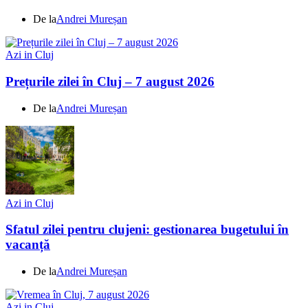
De la
Andrei Mureșan
Azi in Cluj
Prețurile zilei în Cluj – 7 august 2026
De la
Andrei Mureșan
Azi in Cluj
Sfatul zilei pentru clujeni: gestionarea bugetului în
vacanță
De la
Andrei Mureșan
Azi in Cluj