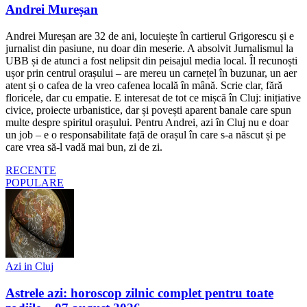
Andrei Mureșan
Andrei Mureșan are 32 de ani, locuiește în cartierul Grigorescu și e
jurnalist din pasiune, nu doar din meserie. A absolvit Jurnalismul la
UBB și de atunci a fost nelipsit din peisajul media local. Îl recunoști
ușor prin centrul orașului – are mereu un carnețel în buzunar, un aer
atent și o cafea de la vreo cafenea locală în mână. Scrie clar, fără
floricele, dar cu empatie. E interesat de tot ce mișcă în Cluj: inițiative
civice, proiecte urbanistice, dar și povești aparent banale care spun
multe despre spiritul orașului. Pentru Andrei, azi în Cluj nu e doar
un job – e o responsabilitate față de orașul în care s-a născut și pe
care vrea să-l vadă mai bun, zi de zi.
RECENTE
POPULARE
Azi in Cluj
Astrele azi: horoscop zilnic complet pentru toate