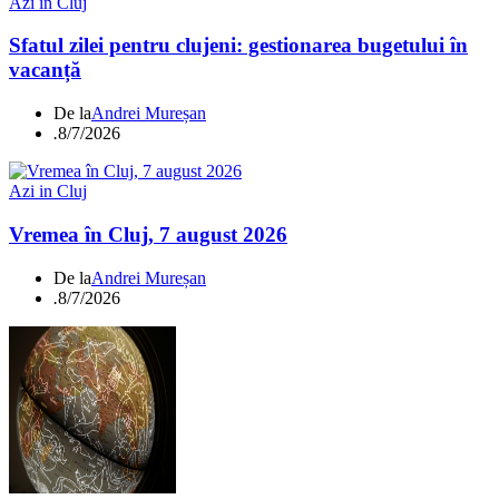
Azi in Cluj
Sfatul zilei pentru clujeni: gestionarea bugetului în
vacanță
De la
Andrei Mureșan
.
8/7/2026
Azi in Cluj
Vremea în Cluj, 7 august 2026
De la
Andrei Mureșan
.
8/7/2026