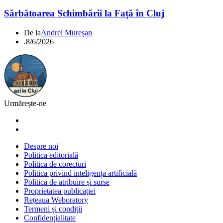
Sărbătoarea Schimbării la Față în Cluj
De la
Andrei Mureșan
.
8/6/2026
Urmărește-ne
Despre noi
Politica editorială
Politica de corecturi
Politica privind inteligența artificială
Politica de atribuire și surse
Proprietatea publicației
Rețeaua Weboratory
Termeni și condiții
Confidențialitate