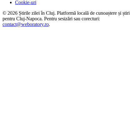
Cookie-uri
©
2026
Știrile zilei în Cluj
. Platformă locală de cunoaștere și știri
pentru
Cluj-Napoca
. Pentru sesizări sau corecturi:
contact@weboratory.ro
.