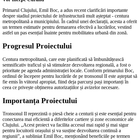
Primarul Clujului, Emil Boc, a adus recent clarificări importante
despre stadiul proiectului de infrastructură mult așteptat - centura
metropolitană a municipiului. În cadrul unei declarații, acesta a oferit
un termen estimativ pentru demararea efectivă a lucrărilor, vestind
astfel un pas esențial înainte pentru mobilitatea urbană din zonă.
Progresul Proiectului
Centura metropolitană, care este planificată să îmbunătățească
semnificativ traficul și să stimuleze dezvoltarea regională, a fost o
prioritate pe agenda administrației locale. Conform primarului Boc,
ordinul de începere pentru lucrările de pe tronsonul II este așteptat să
fie emis în viitorul apropiat, fiind deja parcurși pași importanți în
ceea ce privește obținerea autorizațiilor și avizelor necesare.
Importanța Proiectului
Tronsonul II reprezintă o piesă cheie a centurii și este esențial pentru
conectarea mai eficientă a diferitelor cartiere și zone economice ale
Clujului. „Acest proiect va facilita accesul mai rapid și mai sigur
pentru locuitorii orașului și va susține dezvoltarea continuă a
regiunii”, a subliniat Emil Boc, menționând beneficiile pe termen