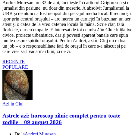
Andrei Mureșan are 32 de ani, locuiește în cartierul Grigorescu și e
jurnalist din pasiune, nu doar din meserie. A absolvit Jurnalismul la
UBB și de atunci a fost nelipsit din peisajul media local. Îl recunoști
ușor prin centrul orașului – are mereu un carnețel în buzunar, un aer
atent și o cafea de la vreo cafenea locală în mână. Scrie clar, fără
floricele, dar cu empatie. E interesat de tot ce mișcă în Cluj: inițiative
civice, proiecte urbanistice, dar și povești aparent banale care spun
multe despre spiritul orașului. Pentru Andrei, azi în Cluj nu e doar
un job – e o responsabilitate față de orașul în care s-a născut și pe
care vrea să-l vadă mai bun, zi de zi.
RECENTE
POPULARE
Azi in Cluj
Astrele azi: horoscop zilnic complet pentru toate
zodiile – 09 august 2026
De la
Andrei Mureșan