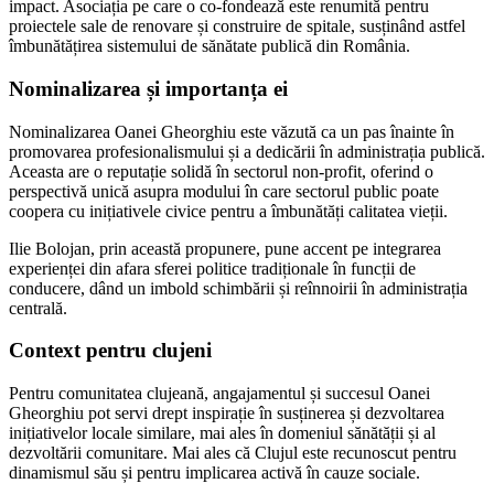
impact. Asociația pe care o co-fondează este renumită pentru
proiectele sale de renovare și construire de spitale, susținând astfel
îmbunătățirea sistemului de sănătate publică din România.
Nominalizarea și importanța ei
Nominalizarea Oanei Gheorghiu este văzută ca un pas înainte în
promovarea profesionalismului și a dedicării în administrația publică.
Aceasta are o reputație solidă în sectorul non-profit, oferind o
perspectivă unică asupra modului în care sectorul public poate
coopera cu inițiativele civice pentru a îmbunătăți calitatea vieții.
Ilie Bolojan, prin această propunere, pune accent pe integrarea
experienței din afara sferei politice tradiționale în funcții de
conducere, dând un imbold schimbării și reînnoirii în administrația
centrală.
Context pentru clujeni
Pentru comunitatea clujeană, angajamentul și succesul Oanei
Gheorghiu pot servi drept inspirație în susținerea și dezvoltarea
inițiativelor locale similare, mai ales în domeniul sănătății și al
dezvoltării comunitare. Mai ales că Clujul este recunoscut pentru
dinamismul său și pentru implicarea activă în cauze sociale.