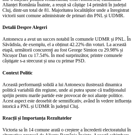
Alianței România Înainte, a reușit să câștige 14 primării în județul
Cluj, dintr-un total de 81. Majoritatea localităților unde a înregistrat
victorii sunt comune administrate de primari din PNL și UDMR.
Detalii Despre Alegeri
Antonescu a avut un succes notabil în comunele UDMR și PNL. În
Săvădisla, de exemplu, el a obținut 42.22% din voturi. La această
etapă, următorii concurenți au fost George Simion cu 29.98% și
Nicușor Dan cu 17.54%. În mod surprinzător, printre comunele
câștigate s-a strecurat și una cu primar PSD.
Context Politic
Această performanță solidă a lui Antonescu ilustrează dinamica
politică variabilă din regiune, unde ai putea spune că tradiționalul
sprijin pentru marile partide este provocat de noi alianțe politice.
Acest aspect este deosebit de semnificativ, având în vedere influența
istorică a PNL și UDMR în județul Cluj.
Reacții și Importanța Rezultatelor
Victoria sa în 14 comune arată o creștere a încrederii electoratului în