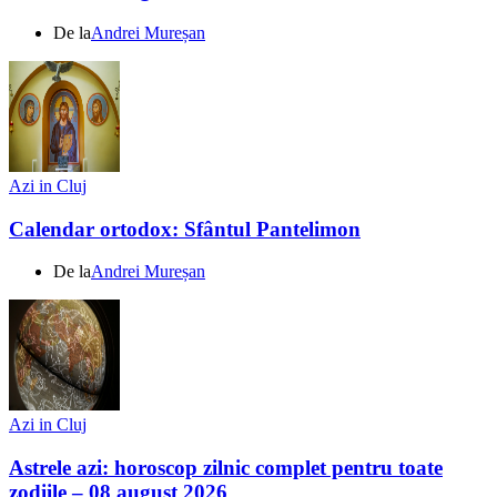
De la
Andrei Mureșan
Azi in Cluj
Calendar ortodox: Sfântul Pantelimon
De la
Andrei Mureșan
Azi in Cluj
Astrele azi: horoscop zilnic complet pentru toate
zodiile – 08 august 2026