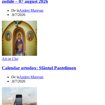
zodiile – 07 august 2026
De la
Andrei Mureșan
.
8/7/2026
Azi in Cluj
Calendar ortodox: Sfântul Pantelimon
De la
Andrei Mureșan
.
8/7/2026