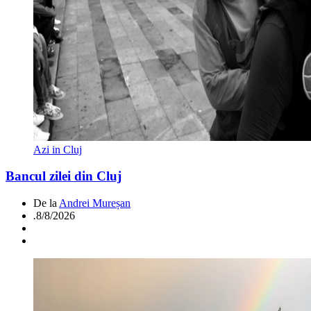
Azi in Cluj
Bancul zilei din Cluj
De la
Andrei Mureșan
.
8/8/2026