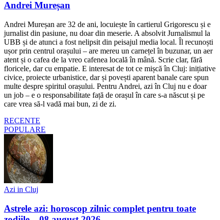
Andrei Mureșan
Andrei Mureșan are 32 de ani, locuiește în cartierul Grigorescu și e
jurnalist din pasiune, nu doar din meserie. A absolvit Jurnalismul la
UBB și de atunci a fost nelipsit din peisajul media local. Îl recunoști
ușor prin centrul orașului – are mereu un carnețel în buzunar, un aer
atent și o cafea de la vreo cafenea locală în mână. Scrie clar, fără
floricele, dar cu empatie. E interesat de tot ce mișcă în Cluj: inițiative
civice, proiecte urbanistice, dar și povești aparent banale care spun
multe despre spiritul orașului. Pentru Andrei, azi în Cluj nu e doar
un job – e o responsabilitate față de orașul în care s-a născut și pe
care vrea să-l vadă mai bun, zi de zi.
RECENTE
POPULARE
Azi in Cluj
Astrele azi: horoscop zilnic complet pentru toate
zodiile – 08 august 2026