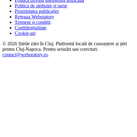
Politica privind inteligența artificială
Politica de atribuire și surse
Proprietatea publicației
Rețeaua Weboratory
Termeni și condiții
Confidențialitate
Cookie-uri
©
2026
Știrile zilei în Cluj
. Platformă locală de cunoaștere și știri
pentru
Cluj-Napoca
. Pentru sesizări sau corecturi:
contact@weboratory.ro
.