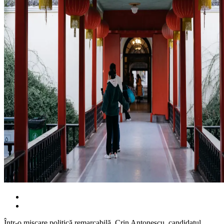
Într-o mișcare politică remarcabilă, Crin Antonescu, candidatul