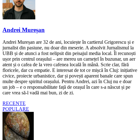
Andrei Mureșan
Andrei Mureșan are 32 de ani, locuiește în cartierul Grigorescu și e
jurnalist din pasiune, nu doar din meserie. A absolvit Jurnalismul la
UBB și de atunci a fost nelipsit din peisajul media local. Îl recunoști
ușor prin centrul orașului – are mereu un carnețel în buzunar, un aer
atent și o cafea de la vreo cafenea locală în mână. Scrie clar, fără
floricele, dar cu empatie. E interesat de tot ce mișcă în Cluj: inițiative
civice, proiecte urbanistice, dar și povești aparent banale care spun
multe despre spiritul orașului. Pentru Andrei, azi în Cluj nu e doar
un job – e o responsabilitate față de orașul în care s-a născut și pe
care vrea să-l vadă mai bun, zi de zi.
RECENTE
POPULARE