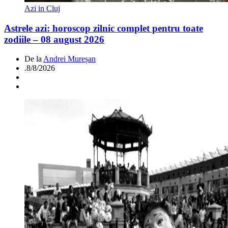
Azi in Cluj
Astrele azi: horoscop zilnic complet pentru toate
zodiile – 08 august 2026
De la
Andrei Mureșan
.
8/8/2026