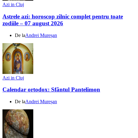
Azi in Cluj
Astrele azi: horoscop zilnic complet pentru toate
zodiile – 07 august 2026
De la
Andrei Mureșan
Azi in Cluj
Calendar ortodox: Sfântul Pantelimon
De la
Andrei Mureșan