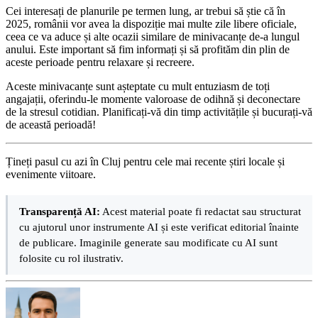
Cei interesați de planurile pe termen lung, ar trebui să știe că în
2025, românii vor avea la dispoziție mai multe zile libere oficiale,
ceea ce va aduce și alte ocazii similare de minivacanțe de-a lungul
anului. Este important să fim informați și să profităm din plin de
aceste perioade pentru relaxare și recreere.
Aceste minivacanțe sunt așteptate cu mult entuziasm de toți
angajații, oferindu-le momente valoroase de odihnă și deconectare
de la stresul cotidian. Planificați-vă din timp activitățile și bucurați-vă
de această perioadă!
Țineți pasul cu azi în Cluj pentru cele mai recente știri locale și
evenimente viitoare.
Transparență AI:
Acest material poate fi redactat sau structurat
cu ajutorul unor instrumente AI și este verificat editorial înainte
de publicare. Imaginile generate sau modificate cu AI sunt
folosite cu rol ilustrativ.