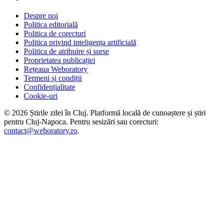
Despre noi
Politica editorială
Politica de corecturi
Politica privind inteligența artificială
Politica de atribuire și surse
Proprietatea publicației
Rețeaua Weboratory
Termeni și condiții
Confidențialitate
Cookie-uri
©
2026
Știrile zilei în Cluj
. Platformă locală de cunoaștere și știri
pentru
Cluj-Napoca
. Pentru sesizări sau corecturi:
contact@weboratory.ro
.