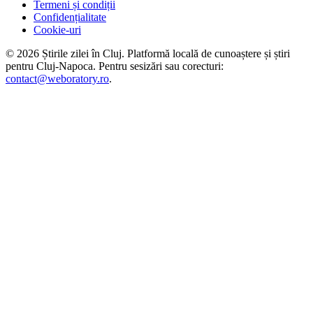
Termeni și condiții
Confidențialitate
Cookie-uri
©
2026
Știrile zilei în Cluj
. Platformă locală de cunoaștere și știri
pentru
Cluj-Napoca
. Pentru sesizări sau corecturi:
contact@weboratory.ro
.