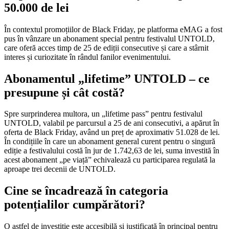
50.000 de lei
În contextul promoțiilor de Black Friday, pe platforma eMAG a fost
pus în vânzare un abonament special pentru festivalul UNTOLD,
care oferă acces timp de 25 de ediții consecutive și care a stârnit
interes și curiozitate în rândul fanilor evenimentului.
Abonamentul „lifetime” UNTOLD – ce
presupune și cât costă?
Spre surprinderea multora, un „lifetime pass” pentru festivalul
UNTOLD, valabil pe parcursul a 25 de ani consecutivi, a apărut în
oferta de Black Friday, având un preț de aproximativ 51.028 de lei.
În condițiile în care un abonament general curent pentru o singură
ediție a festivalului costă în jur de 1.742,63 de lei, suma investită în
acest abonament „pe viață” echivalează cu participarea regulată la
aproape trei decenii de UNTOLD.
Cine se încadrează în categoria
potențialilor cumpărători?
O astfel de investiție este accesibilă și justificată în principal pentru