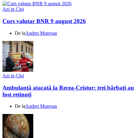
Azi in Cluj
Curs valutar BNR 9 august 2026
De la
Andrei Mureșan
Azi in Cluj
Ambulanță atacată la Recea-Cristur: trei bărbați au
fost reținuți
De la
Andrei Mureșan