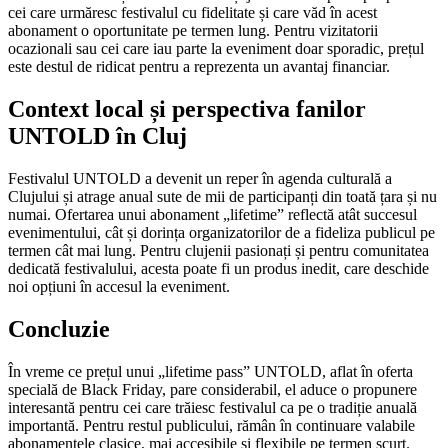
cei care urmăresc festivalul cu fidelitate și care văd în acest
abonament o oportunitate pe termen lung. Pentru vizitatorii
ocazionali sau cei care iau parte la eveniment doar sporadic, prețul
este destul de ridicat pentru a reprezenta un avantaj financiar.
Context local și perspectiva fanilor
UNTOLD în Cluj
Festivalul UNTOLD a devenit un reper în agenda culturală a
Clujului și atrage anual sute de mii de participanți din toată țara și nu
numai. Ofertarea unui abonament „lifetime” reflectă atât succesul
evenimentului, cât și dorința organizatorilor de a fideliza publicul pe
termen cât mai lung. Pentru clujenii pasionați și pentru comunitatea
dedicată festivalului, acesta poate fi un produs inedit, care deschide
noi opțiuni în accesul la eveniment.
Concluzie
În vreme ce prețul unui „lifetime pass” UNTOLD, aflat în oferta
specială de Black Friday, pare considerabil, el aduce o propunere
interesantă pentru cei care trăiesc festivalul ca pe o tradiție anuală
importantă. Pentru restul publicului, rămân în continuare valabile
abonamentele clasice, mai accesibile și flexibile pe termen scurt.