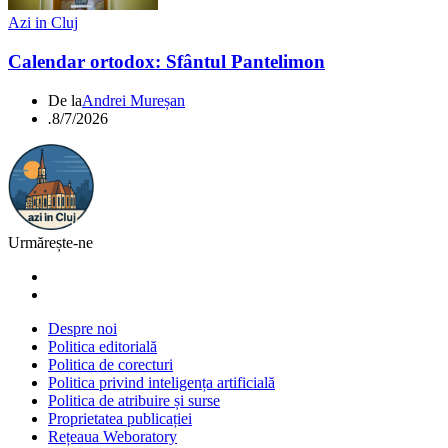
Azi in Cluj
Calendar ortodox: Sfântul Pantelimon
De la
Andrei Mureșan
.
8/7/2026
Urmărește-ne
Despre noi
Politica editorială
Politica de corecturi
Politica privind inteligența artificială
Politica de atribuire și surse
Proprietatea publicației
Rețeaua Weboratory