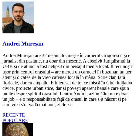
Andrei Mureșan
Andrei Mureșan are 32 de ani, locuiește în cartierul Grigorescu și e
jurnalist din pasiune, nu doar din meserie. A absolvit Jurnalismul la
UBB și de atunci a fost nelipsit din peisajul media local. Îl recunoști
ușor prin centrul orașului – are mereu un carnețel în buzunar, un aer
atent și o cafea de la vreo cafenea locală în mână. Scrie clar, fără
floricele, dar cu empatie. E interesat de tot ce mișcă în Cluj: inițiative
civice, proiecte urbanistice, dar și povești aparent banale care spun
multe despre spiritul orașului. Pentru Andrei, azi în Cluj nu e doar
un job – e o responsabilitate față de orașul în care s-a născut și pe
care vrea să-l vadă mai bun, zi de zi.
RECENTE
POPULARE