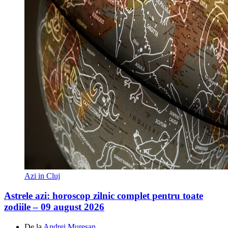
Azi in Cluj
Astrele azi: horoscop zilnic complet pentru toate
zodiile – 09 august 2026
De la
Andrei Mureșan