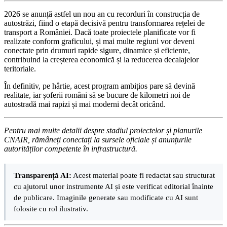
2026 se anunță astfel un nou an cu recorduri în construcția de
autostrăzi, fiind o etapă decisivă pentru transformarea rețelei de
transport a României. Dacă toate proiectele planificate vor fi
realizate conform graficului, și mai multe regiuni vor deveni
conectate prin drumuri rapide sigure, dinamice și eficiente,
contribuind la creșterea economică și la reducerea decalajelor
teritoriale.
În definitiv, pe hârtie, acest program ambițios pare să devină
realitate, iar șoferii români să se bucure de kilometri noi de
autostradă mai rapizi și mai moderni decât oricând.
Pentru mai multe detalii despre stadiul proiectelor și planurile
CNAIR, rămâneți conectați la sursele oficiale și anunțurile
autorităților competente în infrastructură.
Transparență AI:
Acest material poate fi redactat sau structurat
cu ajutorul unor instrumente AI și este verificat editorial înainte
de publicare. Imaginile generate sau modificate cu AI sunt
folosite cu rol ilustrativ.