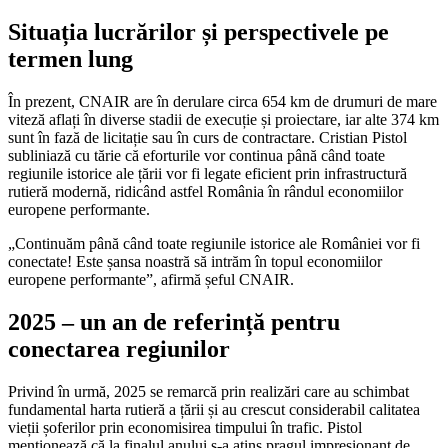
Situația lucrărilor și perspectivele pe
termen lung
În prezent, CNAIR are în derulare circa 654 km de drumuri de mare
viteză aflați în diverse stadii de execuție și proiectare, iar alte 374 km
sunt în fază de licitație sau în curs de contractare. Cristian Pistol
subliniază cu tărie că eforturile vor continua până când toate
regiunile istorice ale țării vor fi legate eficient prin infrastructură
rutieră modernă, ridicând astfel România în rândul economiilor
europene performante.
„Continuăm până când toate regiunile istorice ale României vor fi
conectate! Este șansa noastră să intrăm în topul economiilor
europene performante”, afirmă șeful CNAIR.
2025 – un an de referință pentru
conectarea regiunilor
Privind în urmă, 2025 se remarcă prin realizări care au schimbat
fundamental harta rutieră a țării și au crescut considerabil calitatea
vieții șoferilor prin economisirea timpului în trafic. Pistol
menționează că la finalul anului s-a atins pragul impresionant de