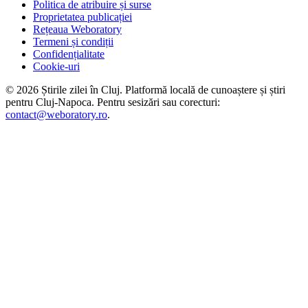
Politica de atribuire și surse
Proprietatea publicației
Rețeaua Weboratory
Termeni și condiții
Confidențialitate
Cookie-uri
©
2026
Știrile zilei în Cluj
. Platformă locală de cunoaștere și știri
pentru
Cluj-Napoca
. Pentru sesizări sau corecturi:
contact@weboratory.ro
.