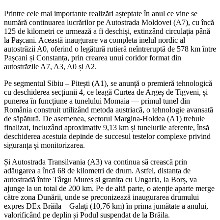
Printre cele mai importante realizări așteptate în anul ce vine se
numără continuarea lucrărilor pe Autostrada Moldovei (A7), cu încă
125 de kilometri ce urmează a fi deschiși, extinzând circulația până
la Pașcani. Această inaugurare va completa inelul nordic al
autostrăzii A0, oferind o legătură rutieră neîntreruptă de 578 km între
Pașcani și Constanța, prin crearea unui coridor format din
autostrăzile A7, A3, A0 și A2.
Pe segmentul Sibiu – Pitești (A1), se anunță o premieră tehnologică
cu deschiderea secțiunii 4, ce leagă Curtea de Argeș de Tigveni, și
punerea în funcțiune a tunelului Momaia — primul tunel din
România construit utilizând metoda austriacă, o tehnologie avansată
de săpătură. De asemenea, sectorul Margina-Holdea (A1) trebuie
finalizat, incluzând aproximativ 9,13 km și tunelurile aferente, însă
deschiderea acestuia depinde de succesul testelor complexe privind
siguranța și monitorizarea.
Și Autostrada Transilvania (A3) va continua să crească prin
adăugarea a încă 68 de kilometri de drum. Astfel, distanța de
autostradă între Târgu Mureș și granița cu Ungaria, la Borș, va
ajunge la un total de 200 km. Pe de altă parte, o atenție aparte merge
către zona Dunării, unde se preconizează inaugurarea drumului
expres DEx Brăila – Galați (10,76 km) în prima jumătate a anului,
valorificând pe deplin și Podul suspendat de la Brăila.