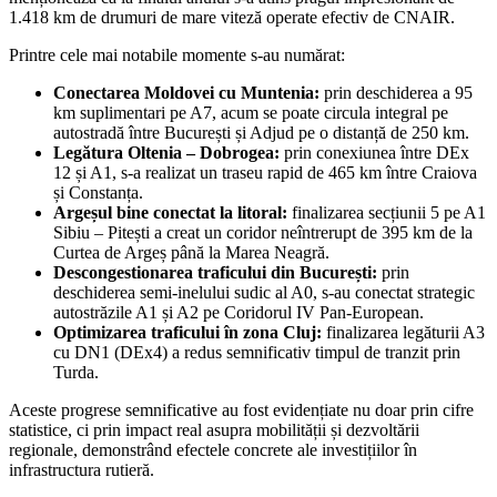
1.418 km de drumuri de mare viteză operate efectiv de CNAIR.
Printre cele mai notabile momente s-au numărat:
Conectarea Moldovei cu Muntenia:
prin deschiderea a 95
km suplimentari pe A7, acum se poate circula integral pe
autostradă între București și Adjud pe o distanță de 250 km.
Legătura Oltenia – Dobrogea:
prin conexiunea între DEx
12 și A1, s-a realizat un traseu rapid de 465 km între Craiova
și Constanța.
Argeșul bine conectat la litoral:
finalizarea secțiunii 5 pe A1
Sibiu – Pitești a creat un coridor neîntrerupt de 395 km de la
Curtea de Argeș până la Marea Neagră.
Descongestionarea traficului din București:
prin
deschiderea semi-inelului sudic al A0, s-au conectat strategic
autostrăzile A1 și A2 pe Coridorul IV Pan-European.
Optimizarea traficului în zona Cluj:
finalizarea legăturii A3
cu DN1 (DEx4) a redus semnificativ timpul de tranzit prin
Turda.
Aceste progrese semnificative au fost evidențiate nu doar prin cifre
statistice, ci prin impact real asupra mobilității și dezvoltării
regionale, demonstrând efectele concrete ale investițiilor în
infrastructura rutieră.