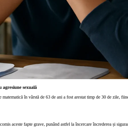
u agresiune sexuală
matematică în vârstă de 63 de ani a fost arestat timp de 30 de zile, fiind
 comis aceste fapte grave, punând astfel la încercare încrederea și siguran