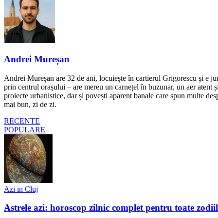
Andrei Mureșan
Andrei Mureșan are 32 de ani, locuiește în cartierul Grigorescu și e jur
prin centrul orașului – are mereu un carnețel în buzunar, un aer atent și 
proiecte urbanistice, dar și povești aparent banale care spun multe despr
mai bun, zi de zi.
RECENTE
POPULARE
Azi in Cluj
Astrele azi: horoscop zilnic complet pentru toate zodi