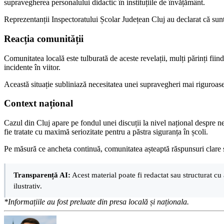
supravegherea personalului didactic în instituțiile de învățământ.
Reprezentanții Inspectoratului Școlar Județean Cluj au declarat că sunt ș
Reacția comunității
Comunitatea locală este tulburată de aceste revelații, mulți părinți fiind
incidente în viitor.
Această situație subliniază necesitatea unei supravegheri mai riguroase 
Context național
Cazul din Cluj apare pe fondul unei discuții la nivel național despre ne
fie tratate cu maximă seriozitate pentru a păstra siguranța în școli.
Pe măsură ce ancheta continuă, comunitatea așteaptă răspunsuri clare ș
Transparență AI:
Acest material poate fi redactat sau structurat cu 
ilustrativ.
*Informațiile au fost preluate din presa locală și naționala.