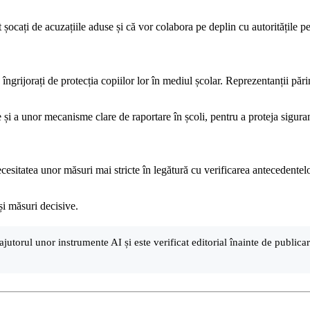
ocați de acuzațiile aduse și că vor colabora pe deplin cu autoritățile pent
 îngrijorați de protecția copiilor lor în mediul școlar. Reprezentanții pări
și a unor mecanisme clare de raportare în școli, pentru a proteja siguran
cesitatea unor măsuri mai stricte în legătură cu verificarea antecedentelo
i măsuri decisive.
ajutorul unor instrumente AI și este verificat editorial înainte de public