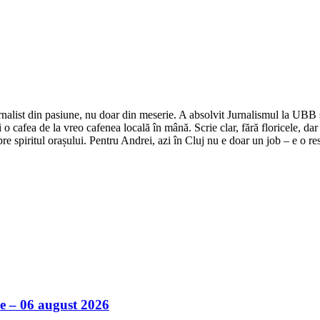
nalist din pasiune, nu doar din meserie. A absolvit Jurnalismul la UBB și 
o cafea de la vreo cafenea locală în mână. Scrie clar, fără floricele, dar 
e spiritul orașului. Pentru Andrei, azi în Cluj nu e doar un job – e o res
ile – 06 august 2026