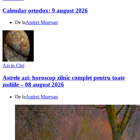
Calendar ortodox: 9 august 2026
De la
Andrei Mureșan
Azi in Cluj
Astrele azi: horoscop zilnic complet pentru toate
zodiile – 08 august 2026
De la
Andrei Mureșan