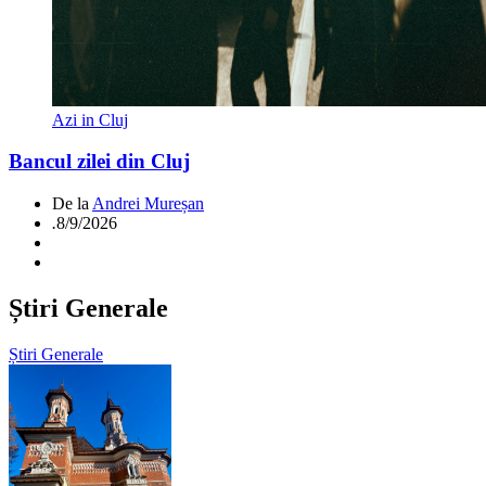
Azi in Cluj
Bancul zilei din Cluj
De la
Andrei Mureșan
.
8/9/2026
Știri Generale
Știri Generale