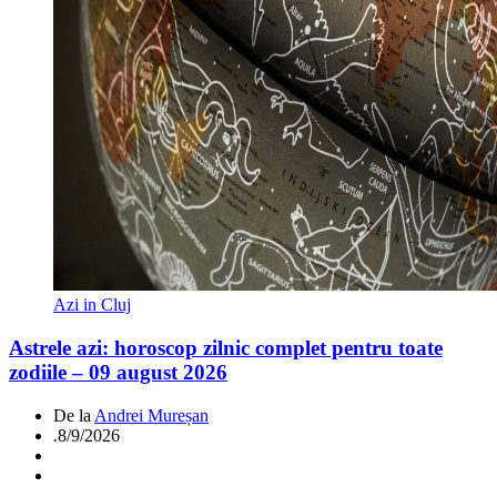
Azi in Cluj
Astrele azi: horoscop zilnic complet pentru toate
zodiile – 09 august 2026
De la
Andrei Mureșan
.
8/9/2026