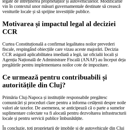
legate de întreținerea proprietăților și autovehiculelor. Modificările
vin în contextul unor măsuri guvernamentale destinate să crească
veniturile locale și să sprijine investițiile publice.
Motivarea și impactul legal al deciziei
CCR
Curtea Constituțională a confirmat legalitatea noilor prevederi
fiscale, respingând obiecțiile care vizau aceste majorări. Decizia
CCR asigură aplicabilitatea imediată a legii, iar oficialii locali și
Agenția Națională de Administrare Fiscală (ANAF) au început deja
pregătirile pentru implementarea noilor cote de impozitare.
Ce urmează pentru contribuabili și
autoritățile din Cluj?
Primăria Cluj-Napoca și instituțiile responsabile pregătesc
comunicări și proceduri clare pentru a informa cetățenii despre noile
valori ale taxelor. De asemenea, se anticipează că o parte a sumelor
suplimentare colectate va fi alocată pentru dezvoltarea infrastructurii
locale și pentru servicii publice îmbunătățite.
În concluzie, toți proprietarii de imobile și de autovehicule din Cluj