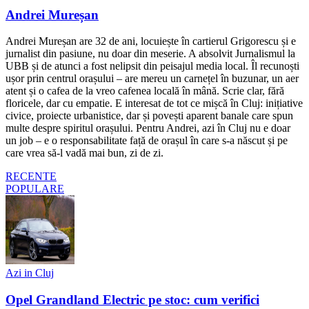
Andrei Mureșan
Andrei Mureșan are 32 de ani, locuiește în cartierul Grigorescu și e
jurnalist din pasiune, nu doar din meserie. A absolvit Jurnalismul la
UBB și de atunci a fost nelipsit din peisajul media local. Îl recunoști
ușor prin centrul orașului – are mereu un carnețel în buzunar, un aer
atent și o cafea de la vreo cafenea locală în mână. Scrie clar, fără
floricele, dar cu empatie. E interesat de tot ce mișcă în Cluj: inițiative
civice, proiecte urbanistice, dar și povești aparent banale care spun
multe despre spiritul orașului. Pentru Andrei, azi în Cluj nu e doar
un job – e o responsabilitate față de orașul în care s-a născut și pe
care vrea să-l vadă mai bun, zi de zi.
RECENTE
POPULARE
Azi in Cluj
Opel Grandland Electric pe stoc: cum verifici