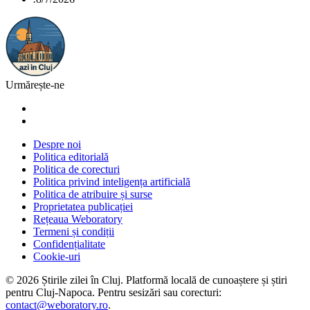
Urmărește-ne
Despre noi
Politica editorială
Politica de corecturi
Politica privind inteligența artificială
Politica de atribuire și surse
Proprietatea publicației
Rețeaua Weboratory
Termeni și condiții
Confidențialitate
Cookie-uri
©
2026
Știrile zilei în Cluj
. Platformă locală de cunoaștere și știri
pentru
Cluj-Napoca
. Pentru sesizări sau corecturi:
contact@weboratory.ro
.