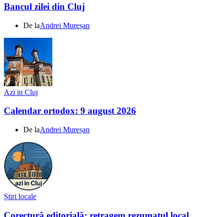
Bancul zilei din Cluj
De la
Andrei Mureșan
Azi in Cluj
Calendar ortodox: 9 august 2026
De la
Andrei Mureșan
Știri locale
Corectură editorială: retragem rezumatul local