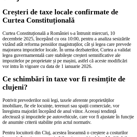
Creșteri de taxe locale confirmate de
Curtea Constituțională
Curtea Constituțională a României s-a întrunit miercuri, 10
decembrie 2025, începând cu ora 10:00, pentru a analiza sesizările
vizând atât reforma pensiilor magistraților, cât și legea care prevede
majorarea impozitelor locale. În urma dezbaterilor, Curtea a validat
legea guvernamentală care stabilește creșteri semnificative ale
impozitelor pe proprietate și pe mașini, astfel că aceste modificări
vor intra în vigoare cu data de 1 ianuarie 2026.
Ce schimbări în taxe vor fi resimțite de
clujeni?
Potrivit prevederilor noii legi, taxele aferente proprietăților
imobiliare, fie ele locuințe, terenuri sau spații comerciale, vor
înregistra majorări începând de anul viitor. Aceeași tendință
afectează și impozitele pe autovehicule, care vor fi ajustate în funcție
de anumite criterii stabilite prin actul normativ.
Pentru locuitorii din Cluj, acestea înseamnă o creștere a costurilor