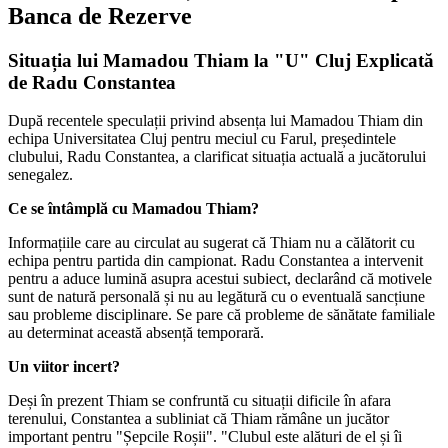
Banca de Rezerve
Situația lui Mamadou Thiam la "U" Cluj Explicată
de Radu Constantea
După recentele speculații privind absența lui Mamadou Thiam din
echipa Universitatea Cluj pentru meciul cu Farul, președintele
clubului, Radu Constantea, a clarificat situația actuală a jucătorului
senegalez.
Ce se întâmplă cu Mamadou Thiam?
Informațiile care au circulat au sugerat că Thiam nu a călătorit cu
echipa pentru partida din campionat. Radu Constantea a intervenit
pentru a aduce lumină asupra acestui subiect, declarând că motivele
sunt de natură personală și nu au legătură cu o eventuală sancțiune
sau probleme disciplinare. Se pare că probleme de sănătate familiale
au determinat această absență temporară.
Un viitor incert?
Deși în prezent Thiam se confruntă cu situații dificile în afara
terenului, Constantea a subliniat că Thiam rămâne un jucător
important pentru "Șepcile Roșii". "Clubul este alături de el și îi