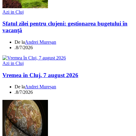
Azi in Cluj
Sfatul zilei pentru clujeni: gestionarea bugetului în
vacanță
De la
Andrei Mureșan
.
8/7/2026
Azi in Cluj
Vremea în Cluj, 7 august 2026
De la
Andrei Mureșan
.
8/7/2026