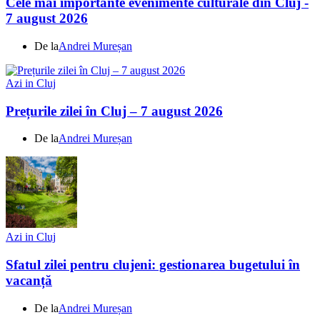
Cele mai importante evenimente culturale din Cluj -
7 august 2026
De la
Andrei Mureșan
Azi in Cluj
Prețurile zilei în Cluj – 7 august 2026
De la
Andrei Mureșan
Azi in Cluj
Sfatul zilei pentru clujeni: gestionarea bugetului în
vacanță
De la
Andrei Mureșan