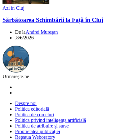
Azi in Cluj
Sărbătoarea Schimbării la Față în Cluj
De la
Andrei Mureșan
.
8/6/2026
Urmărește-ne
Despre noi
Politica editorială
Politica de corecturi
Politica privind inteligența artificială
Politica de atribuire și surse
Proprietatea publicației
Rețeaua Weboratory