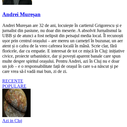
Andrei Mureșan
Andrei Mureșan are 32 de ani, locuiește în cartierul Grigorescu și e
jurnalist din pasiune, nu doar din meserie. A absolvit Jurnalismul la
UBB și de atunci a fost nelipsit din peisajul media local. Îl recunoști
ușor prin centrul orașului – are mereu un carnețel în buzunar, un aer
atent și o cafea de la vreo cafenea locală în mână. Scrie clar, fără
floricele, dar cu empatie. E interesat de tot ce mișcă în Cluj: inițiative
civice, proiecte urbanistice, dar și povești aparent banale care spun
multe despre spiritul orașului. Pentru Andrei, azi în Cluj nu e doar
un job – e o responsabilitate față de orașul în care s-a născut și pe
care vrea să-l vadă mai bun, zi de zi.
RECENTE
POPULARE
Azi in Cluj