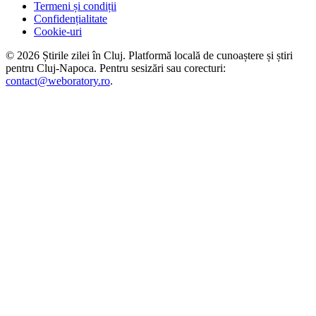
Termeni și condiții
Confidențialitate
Cookie-uri
©
2026
Știrile zilei în Cluj
. Platformă locală de cunoaștere și știri
pentru
Cluj-Napoca
. Pentru sesizări sau corecturi:
contact@weboratory.ro
.