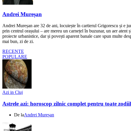
Andrei Mureșan
Andrei Mureșan are 32 de ani, locuiește în cartierul Grigorescu și e jur
prin centrul orașului – are mereu un carnețel în buzunar, un aer atent și 
proiecte urbanistice, dar și povești aparent banale care spun multe despr
mai bun, zi de zi.
RECENTE
POPULARE
Azi in Cluj
Astrele azi: horoscop zilnic complet pentru toate zodi
De la
Andrei Mureșan