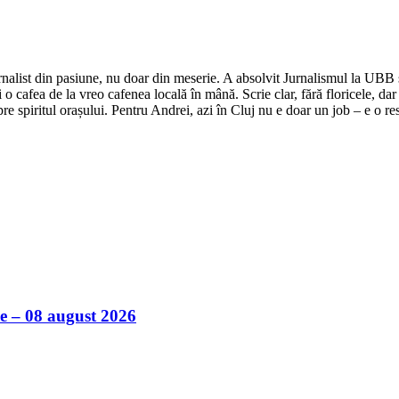
nalist din pasiune, nu doar din meserie. A absolvit Jurnalismul la UBB și 
o cafea de la vreo cafenea locală în mână. Scrie clar, fără floricele, dar 
e spiritul orașului. Pentru Andrei, azi în Cluj nu e doar un job – e o res
ile – 08 august 2026