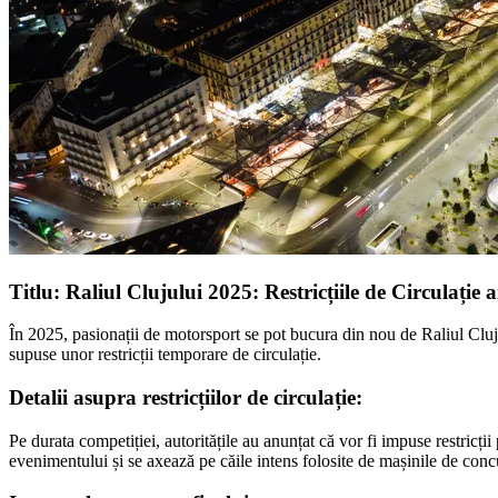
Titlu: Raliul Clujului 2025: Restricțiile de Circulație
În 2025, pasionații de motorsport se pot bucura din nou de Raliul Cluju
supuse unor restricții temporare de circulație.
Detalii asupra restricțiilor de circulație:
Pe durata competiției, autoritățile au anunțat că vor fi impuse restricții 
evenimentului și se axează pe căile intens folosite de mașinile de conc