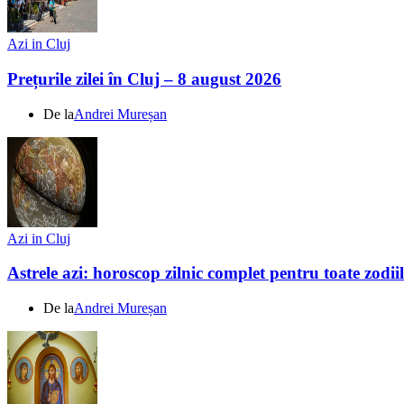
Azi in Cluj
Prețurile zilei în Cluj – 8 august 2026
De la
Andrei Mureșan
Azi in Cluj
Astrele azi: horoscop zilnic complet pentru toate zodi
De la
Andrei Mureșan