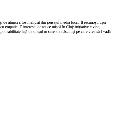
de atunci a fost nelipsit din peisajul media local. Îl recunoști ușor
cu empatie. E interesat de tot ce mișcă în Cluj: inițiative civice,
ponsabilitate față de orașul în care s-a născut și pe care vrea să-l vadă