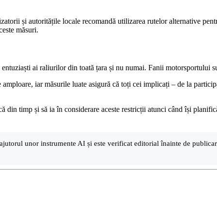
atorii și autoritățile locale recomandă utilizarea rutelor alternative pent
aceste măsuri.
ntuziaști ai raliurilor din toată țara și nu numai. Fanii motorsportului s
 amploare, iar măsurile luate asigură că toți cei implicați – de la partici
că din timp și să ia în considerare aceste restricții atunci când își planifi
ajutorul unor instrumente AI și este verificat editorial înainte de public