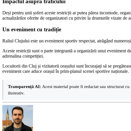
Impactul asupra traficului
Deși pentru unii șoferi aceste restricții ar putea părea incomode, organiz
actualizărilor oferite de organizatori cu privire la drumurile vizate de 
Un eveniment cu tradiție
Raliul Clujului este un eveniment sportiv respectat, atrăgând numeroși e
Aceste restricții sunt o parte integrantă a organizării unui eveniment de
adrenalina competiției.
Locuitorii din Cluj și vizitatorii orașului sunt încurajați să se pregăteas
eveniment care aduce orașul în prim-planul scenei sportive naționale.
Transparență AI:
Acest material poate fi redactat sau structurat cu 
ilustrativ.