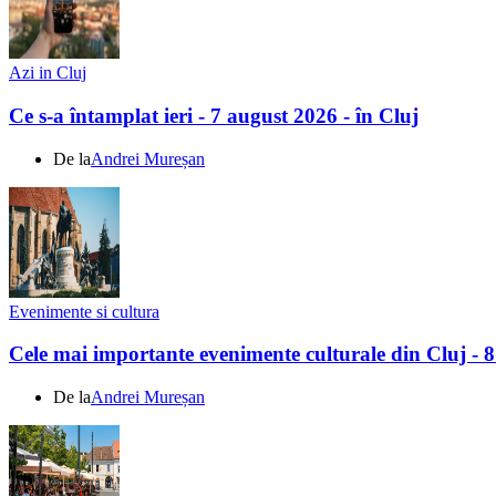
Azi in Cluj
Ce s-a întamplat ieri - 7 august 2026 - în Cluj
De la
Andrei Mureșan
Evenimente si cultura
Cele mai importante evenimente culturale din Cluj - 
De la
Andrei Mureșan