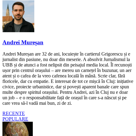
Andrei Mureșan
Andrei Mureșan are 32 de ani, locuiește în cartierul Grigorescu și e
jurnalist din pasiune, nu doar din meserie. A absolvit Jurnalismul la
UBB și de atunci a fost nelipsit din peisajul media local. Îl recunoști
ușor prin centrul orașului – are mereu un carnețel în buzunar, un aer
atent și o cafea de la vreo cafenea locală în mână. Scrie clar, fără
floricele, dar cu empatie. E interesat de tot ce mișcă în Cluj: inițiative
civice, proiecte urbanistice, dar și povești aparent banale care spun
multe despre spiritul orașului. Pentru Andrei, azi în Cluj nu e doar
un job – e o responsabilitate față de orașul în care s-a născut și pe
care vrea să-l vadă mai bun, zi de zi.
RECENTE
POPULARE