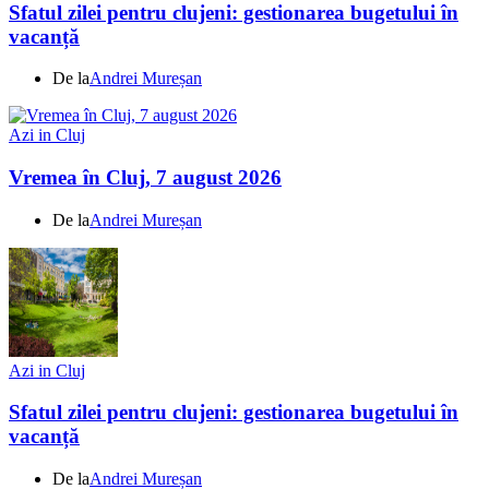
Sfatul zilei pentru clujeni: gestionarea bugetului în
vacanță
De la
Andrei Mureșan
Azi in Cluj
Vremea în Cluj, 7 august 2026
De la
Andrei Mureșan
Azi in Cluj
Sfatul zilei pentru clujeni: gestionarea bugetului în
vacanță
De la
Andrei Mureșan