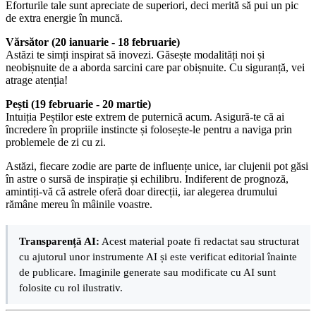
Eforturile tale sunt apreciate de superiori, deci merită să pui un pic
de extra energie în muncă.
Vărsător (20 ianuarie - 18 februarie)
Astăzi te simți inspirat să inovezi. Găsește modalități noi și
neobișnuite de a aborda sarcini care par obișnuite. Cu siguranță, vei
atrage atenția!
Pești (19 februarie - 20 martie)
Intuiția Peștilor este extrem de puternică acum. Asigură-te că ai
încredere în propriile instincte și folosește-le pentru a naviga prin
problemele de zi cu zi.
Astăzi, fiecare zodie are parte de influențe unice, iar clujenii pot găsi
în astre o sursă de inspirație și echilibru. Indiferent de prognoză,
amintiți-vă că astrele oferă doar direcții, iar alegerea drumului
rămâne mereu în mâinile voastre.
Transparență AI:
Acest material poate fi redactat sau structurat
cu ajutorul unor instrumente AI și este verificat editorial înainte
de publicare. Imaginile generate sau modificate cu AI sunt
folosite cu rol ilustrativ.