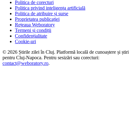
Politica de corecturi
Politica privind inteligența artificială
Politica de atribuire și surse
Proprietatea publicației
Rețeaua Weboratory
Termeni și condiții
Confidențialitate
Cookie-uri
©
2026
Știrile zilei în Cluj
. Platformă locală de cunoaștere și știri
pentru
Cluj-Napoca
. Pentru sesizări sau corecturi:
contact@weboratory.ro
.