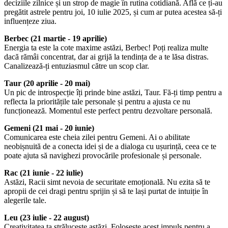
deciziile zilnice și un strop de magie în rutina cotidiană. Află ce ți-au
pregătit astrele pentru joi, 10 iulie 2025, și cum ar putea acestea să-ți
influențeze ziua.
Berbec (21 martie - 19 aprilie)
Energia ta este la cote maxime astăzi, Berbec! Poți realiza multe
dacă rămâi concentrat, dar ai grijă la tendința de a te lăsa distras.
Canalizează-ți entuziasmul către un scop clar.
Taur (20 aprilie - 20 mai)
Un pic de introspecție îți prinde bine astăzi, Taur. Fă-ți timp pentru a
reflecta la prioritățile tale personale și pentru a ajusta ce nu
funcționează. Momentul este perfect pentru dezvoltare personală.
Gemeni (21 mai - 20 iunie)
Comunicarea este cheia zilei pentru Gemeni. Ai o abilitate
neobișnuită de a conecta idei și de a dialoga cu ușurință, ceea ce te
poate ajuta să navighezi provocările profesionale și personale.
Rac (21 iunie - 22 iulie)
Astăzi, Racii simt nevoia de securitate emoțională. Nu ezita să te
apropii de cei dragi pentru sprijin și să te lași purtat de intuiție în
alegerile tale.
Leu (23 iulie - 22 august)
Creativitatea ta strălucește astăzi. Folosește acest impuls pentru a