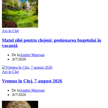
Azi in Cluj
Sfatul zilei pentru clujeni: gestionarea bugetului în
vacanță
De la
Andrei Mureșan
.
8/7/2026
Azi in Cluj
Vremea în Cluj, 7 august 2026
De la
Andrei Mureșan
.
8/7/2026