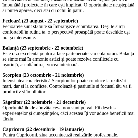
îmbunătăți proiectele în care ești implicat. O oportunitate neașteptată
ar putea apărea, deci stai cu ochii în patru.
Fecioară (23 august - 22 septembrie)
Fecioarele sunt sfătuite să îmbrățișeze schimbarea. Deși te simți
confortabil în rutina ta, o perspectivă proaspătă poate deschide uși
noi și interesante.
Balanță (23 septembrie - 22 octombrie)
Este o zi excelentă pentru a face parteneriate sau colaborări. Balanța
se simte mai în armonie astăzi și poate rezolva conflictele cu
ușurință, ascultându-și vocea interioară.
Scorpion (23 octombrie - 21 noiembrie)
Intensitatea caracteristică Scorpionilor poate conduce la realizări
mari, dar și la conflicte. Controlează-ți pasiunile și focusul tău va fi
productiv și împlinitor.
Săgetător (22 noiembrie - 21 decembrie)
Oportunitățile de a învăța ceva nou sunt pe val. Fii deschis
experiențelor și cunoștințelor, căci acestea îți vor aduce beneficii mai
târziu.
Capricorn (22 decembrie - 19 ianuarie)
Pentru Capricorni, ziua accentuează realizările profesionale.