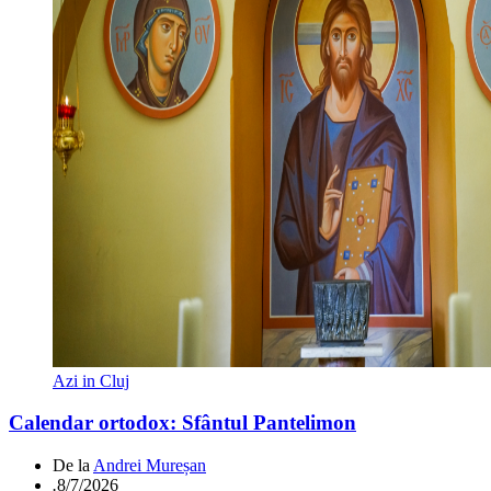
Azi in Cluj
Calendar ortodox: Sfântul Pantelimon
De la
Andrei Mureșan
.
8/7/2026