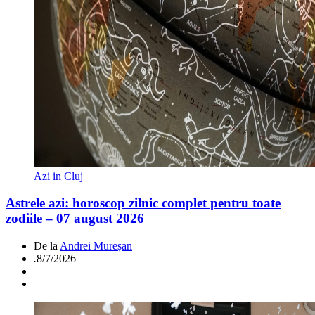
Azi in Cluj
Astrele azi: horoscop zilnic complet pentru toate
zodiile – 07 august 2026
De la
Andrei Mureșan
.
8/7/2026