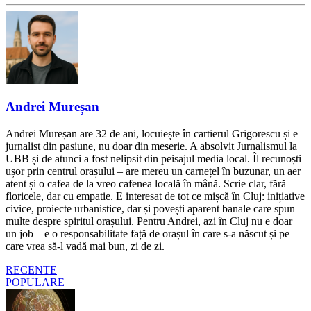
Andrei Mureșan
Andrei Mureșan are 32 de ani, locuiește în cartierul Grigorescu și e
jurnalist din pasiune, nu doar din meserie. A absolvit Jurnalismul la
UBB și de atunci a fost nelipsit din peisajul media local. Îl recunoști
ușor prin centrul orașului – are mereu un carnețel în buzunar, un aer
atent și o cafea de la vreo cafenea locală în mână. Scrie clar, fără
floricele, dar cu empatie. E interesat de tot ce mișcă în Cluj: inițiative
civice, proiecte urbanistice, dar și povești aparent banale care spun
multe despre spiritul orașului. Pentru Andrei, azi în Cluj nu e doar
un job – e o responsabilitate față de orașul în care s-a născut și pe
care vrea să-l vadă mai bun, zi de zi.
RECENTE
POPULARE