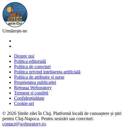
Urmărește-ne
Despre noi
Politica editorială
Politica de corecturi
Politica privind inteligența artificială
Politica de atribuire și surse
Proprietatea publicației
Rețeaua Weboratory
Termeni și condiții
Confidențialitate
Cookie-uri
©
2026
Știrile zilei în Cluj
. Platformă locală de cunoaștere și știri
pentru
Cluj-Napoca
. Pentru sesizări sau corecturi:
contact@weboratory.ro
.