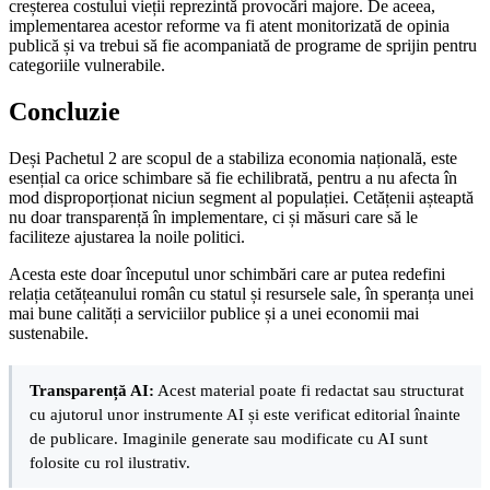
creșterea costului vieții reprezintă provocări majore. De aceea,
implementarea acestor reforme va fi atent monitorizată de opinia
publică și va trebui să fie acompaniată de programe de sprijin pentru
categoriile vulnerabile.
Concluzie
Deși Pachetul 2 are scopul de a stabiliza economia națională, este
esențial ca orice schimbare să fie echilibrată, pentru a nu afecta în
mod disproporționat niciun segment al populației. Cetățenii așteaptă
nu doar transparență în implementare, ci și măsuri care să le
faciliteze ajustarea la noile politici.
Acesta este doar începutul unor schimbări care ar putea redefini
relația cetățeanului român cu statul și resursele sale, în speranța unei
mai bune calități a serviciilor publice și a unei economii mai
sustenabile.
Transparență AI:
Acest material poate fi redactat sau structurat
cu ajutorul unor instrumente AI și este verificat editorial înainte
de publicare. Imaginile generate sau modificate cu AI sunt
folosite cu rol ilustrativ.