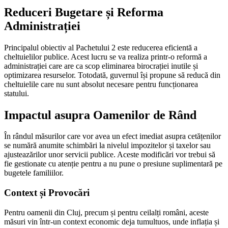
Reduceri Bugetare și Reforma
Administrației
Principalul obiectiv al Pachetului 2 este reducerea eficientă a
cheltuielilor publice. Acest lucru se va realiza printr-o reformă a
administrației care are ca scop eliminarea birocrației inutile și
optimizarea resurselor. Totodată, guvernul își propune să reducă din
cheltuielile care nu sunt absolut necesare pentru funcționarea
statului.
Impactul asupra Oamenilor de Rând
În rândul măsurilor care vor avea un efect imediat asupra cetățenilor
se numără anumite schimbări la nivelul impozitelor și taxelor sau
ajusteazărilor unor servicii publice. Aceste modificări vor trebui să
fie gestionate cu atenție pentru a nu pune o presiune suplimentară pe
bugetele familiilor.
Context și Provocări
Pentru oamenii din Cluj, precum și pentru ceilalți români, aceste
măsuri vin într-un context economic deja tumultuos, unde inflația și