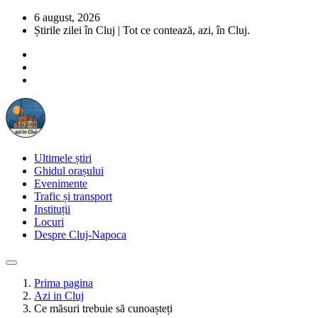
6 august, 2026
Știrile zilei în Cluj | Tot ce contează, azi, în Cluj.
Ultimele știri
Ghidul orașului
Evenimente
Trafic și transport
Instituții
Locuri
Despre Cluj-Napoca
Prima pagina
Azi in Cluj
Ce măsuri trebuie să cunoașteți