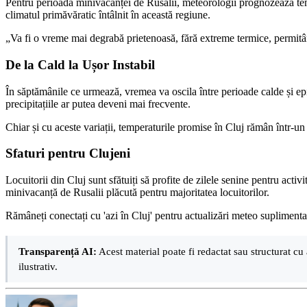
Pentru perioada minivacanței de Rusalii, meteorologii prognozează tempe
climatul primăvăratic întâlnit în această regiune.
„Va fi o vreme mai degrabă prietenoasă, fără extreme termice, permitând
De la Cald la Ușor Instabil
În săptămânile ce urmează, vremea va oscila între perioade calde și episo
precipitațiile ar putea deveni mai frecvente.
Chiar și cu aceste variații, temperaturile promise în Cluj rămân într-un 
Sfaturi pentru Clujeni
Locuitorii din Cluj sunt sfătuiți să profite de zilele senine pentru acti
minivacanță de Rusalii plăcută pentru majoritatea locuitorilor.
Rămâneți conectați cu 'azi în Cluj' pentru actualizări meteo suplimentar
Transparență AI:
Acest material poate fi redactat sau structurat cu 
ilustrativ.