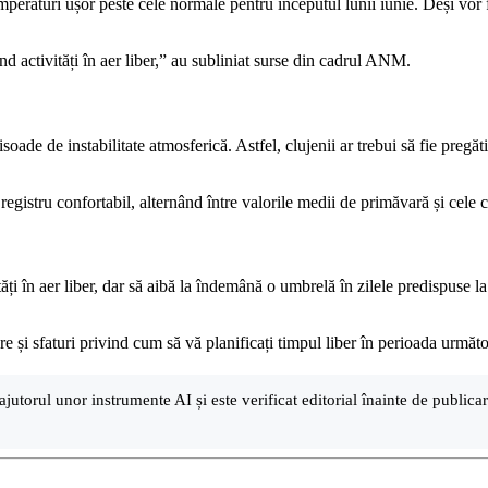
raturi ușor peste cele normale pentru începutul lunii iunie. Deși vor fi z
 activități în aer liber,” au subliniat surse din cadrul ANM.
ade de instabilitate atmosferică. Astfel, clujenii ar trebui să fie pregăti
registru confortabil, alternând între valorile medii de primăvară și cele 
vități în aer liber, dar să aibă la îndemână o umbrelă în zilele predispuse
e și sfaturi privind cum să vă planificați timpul liber în perioada următo
ajutorul unor instrumente AI și este verificat editorial înainte de public