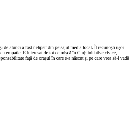
de atunci a fost nelipsit din peisajul media local. Îl recunoști ușor
cu empatie. E interesat de tot ce mișcă în Cluj: inițiative civice,
ponsabilitate față de orașul în care s-a născut și pe care vrea să-l vadă