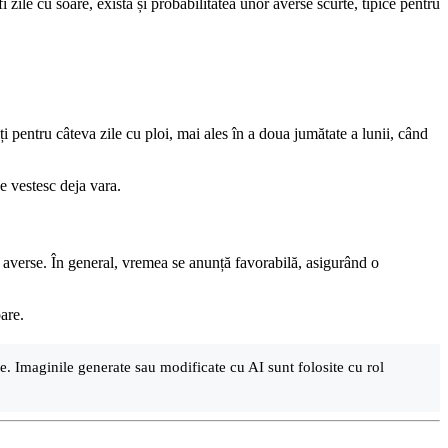
ile cu soare, există și probabilitatea unor averse scurte, tipice pentru
ți pentru câteva zile cu ploi, mai ales în a doua jumătate a lunii, când
ce vestesc deja vara.
 la averse. În general, vremea se anunță favorabilă, asigurând o
are.
are. Imaginile generate sau modificate cu AI sunt folosite cu rol