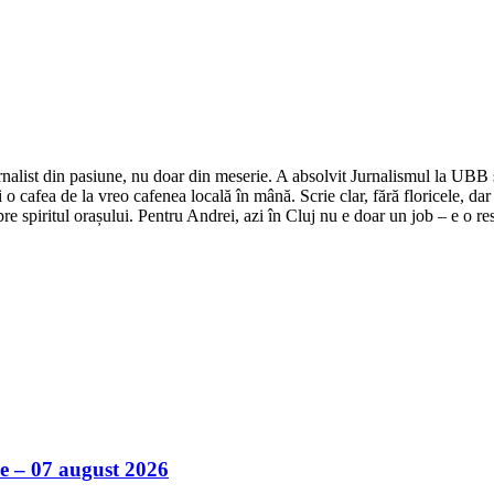
nalist din pasiune, nu doar din meserie. A absolvit Jurnalismul la UBB și 
o cafea de la vreo cafenea locală în mână. Scrie clar, fără floricele, dar 
e spiritul orașului. Pentru Andrei, azi în Cluj nu e doar un job – e o res
ile – 07 august 2026