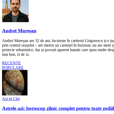
Andrei Mureșan
Andrei Mureșan are 32 de ani, locuiește în cartierul Grigorescu și e jur
prin centrul orașului – are mereu un carnețel în buzunar, un aer atent și 
proiecte urbanistice, dar și povești aparent banale care spun multe despr
mai bun, zi de zi.
RECENTE
POPULARE
Azi in Cluj
Astrele azi: horoscop zilnic complet pentru toate zodi