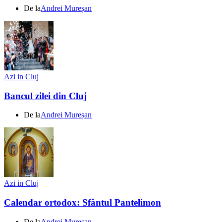
De la
Andrei Mureșan
Azi in Cluj
Bancul zilei din Cluj
De la
Andrei Mureșan
Azi in Cluj
Calendar ortodox: Sfântul Pantelimon
De la
Andrei Mureșan