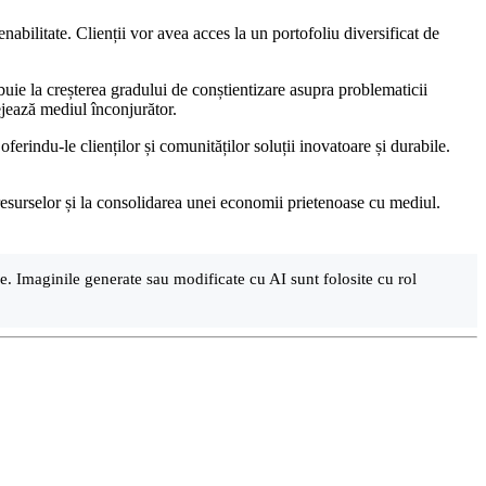
abilitate. Clienții vor avea acces la un portofoliu diversificat de
ibuie la creșterea gradului de conștientizare asupra problematicii
tejează mediul înconjurător.
erindu-le clienților și comunităților soluții inovatoare și durabile.
 resurselor și la consolidarea unei economii prietenoase cu mediul.
are. Imaginile generate sau modificate cu AI sunt folosite cu rol