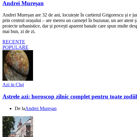
Andrei Mureșan
Andrei Mureșan are 32 de ani, locuiește în cartierul Grigorescu și e jur
prin centrul orașului – are mereu un carnețel în buzunar, un aer atent și 
proiecte urbanistice, dar și povești aparent banale care spun multe despr
mai bun, zi de zi.
RECENTE
POPULARE
Azi in Cluj
Astrele azi: horoscop zilnic complet pentru toate zodi
De la
Andrei Mureșan