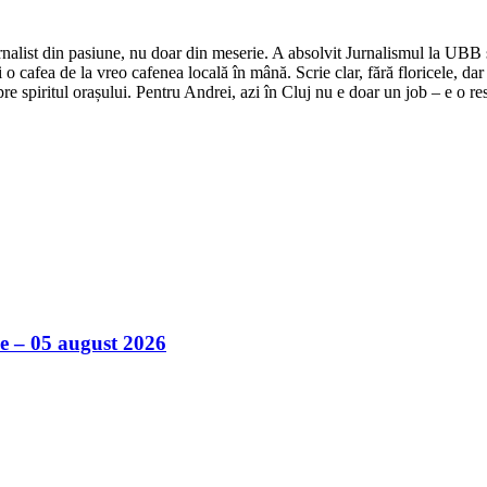
nalist din pasiune, nu doar din meserie. A absolvit Jurnalismul la UBB și 
o cafea de la vreo cafenea locală în mână. Scrie clar, fără floricele, dar 
e spiritul orașului. Pentru Andrei, azi în Cluj nu e doar un job – e o res
ile – 05 august 2026