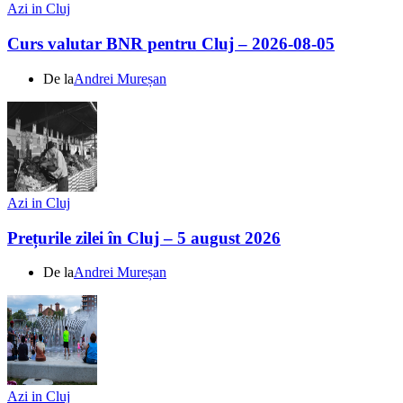
Azi in Cluj
Curs valutar BNR pentru Cluj – 2026-08-05
De la
Andrei Mureșan
Azi in Cluj
Prețurile zilei în Cluj – 5 august 2026
De la
Andrei Mureșan
Azi in Cluj