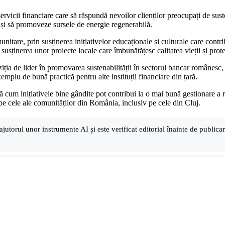
icii financiare care să răspundă nevoilor clienților preocupați de susten
 și să promoveze sursele de energie regenerabilă.
unitare, prin susținerea inițiativelor educaționale și culturale care contr
în susținerea unor proiecte locale care îmbunătățesc calitatea vieții și pro
ția de lider în promovarea sustenabilității în sectorul bancar românesc, of
emplu de bună practică pentru alte instituții financiare din țară.
tă cum inițiativele bine gândite pot contribui la o mai bună gestionare a
 pe cele ale comunităților din România, inclusiv pe cele din Cluj.
ajutorul unor instrumente AI și este verificat editorial înainte de public