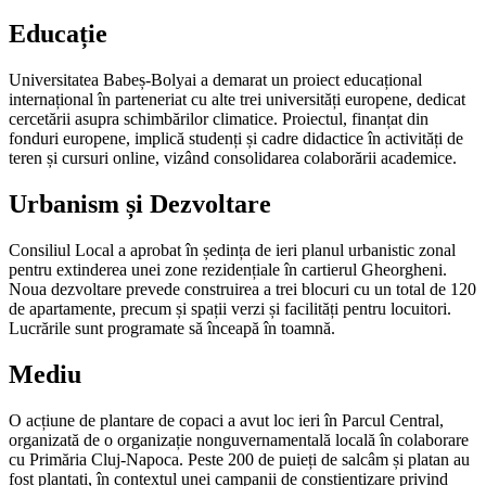
Educație
Universitatea Babeș-Bolyai a demarat un proiect educațional
internațional în parteneriat cu alte trei universități europene, dedicat
cercetării asupra schimbărilor climatice. Proiectul, finanțat din
fonduri europene, implică studenți și cadre didactice în activități de
teren și cursuri online, vizând consolidarea colaborării academice.
Urbanism și Dezvoltare
Consiliul Local a aprobat în ședința de ieri planul urbanistic zonal
pentru extinderea unei zone rezidențiale în cartierul Gheorgheni.
Noua dezvoltare prevede construirea a trei blocuri cu un total de 120
de apartamente, precum și spații verzi și facilități pentru locuitori.
Lucrările sunt programate să înceapă în toamnă.
Mediu
O acțiune de plantare de copaci a avut loc ieri în Parcul Central,
organizată de o organizație nonguvernamentală locală în colaborare
cu Primăria Cluj-Napoca. Peste 200 de puieți de salcâm și platan au
fost plantați, în contextul unei campanii de conștientizare privind