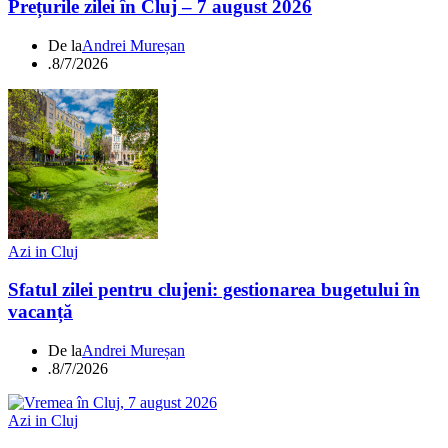
Prețurile zilei în Cluj – 7 august 2026
De la
Andrei Mureșan
.
8/7/2026
Azi in Cluj
Sfatul zilei pentru clujeni: gestionarea bugetului în
vacanță
De la
Andrei Mureșan
.
8/7/2026
Azi in Cluj