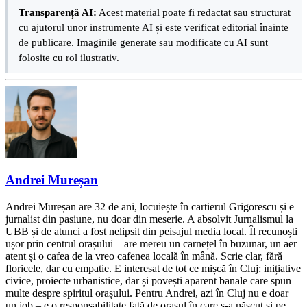
Transparență AI:
Acest material poate fi redactat sau structurat
cu ajutorul unor instrumente AI și este verificat editorial înainte
de publicare. Imaginile generate sau modificate cu AI sunt
folosite cu rol ilustrativ.
Andrei Mureșan
Andrei Mureșan are 32 de ani, locuiește în cartierul Grigorescu și e
jurnalist din pasiune, nu doar din meserie. A absolvit Jurnalismul la
UBB și de atunci a fost nelipsit din peisajul media local. Îl recunoști
ușor prin centrul orașului – are mereu un carnețel în buzunar, un aer
atent și o cafea de la vreo cafenea locală în mână. Scrie clar, fără
floricele, dar cu empatie. E interesat de tot ce mișcă în Cluj: inițiative
civice, proiecte urbanistice, dar și povești aparent banale care spun
multe despre spiritul orașului. Pentru Andrei, azi în Cluj nu e doar
un job – e o responsabilitate față de orașul în care s-a născut și pe