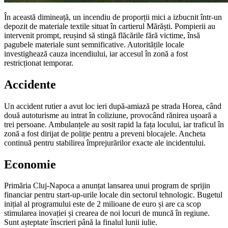
În această dimineață, un incendiu de proporții mici a izbucnit într-un
depozit de materiale textile situat în cartierul Mărăști. Pompierii au
intervenit prompt, reușind să stingă flăcările fără victime, însă
pagubele materiale sunt semnificative. Autoritățile locale
investighează cauza incendiului, iar accesul în zonă a fost
restricționat temporar.
Accidente
Un accident rutier a avut loc ieri după-amiază pe strada Horea, când
două autoturisme au intrat în coliziune, provocând rănirea ușoară a
trei persoane. Ambulanțele au sosit rapid la fața locului, iar traficul în
zonă a fost dirijat de poliție pentru a preveni blocajele. Ancheta
continuă pentru stabilirea împrejurărilor exacte ale incidentului.
Economie
Primăria Cluj-Napoca a anunțat lansarea unui program de sprijin
financiar pentru start-up-urile locale din sectorul tehnologic. Bugetul
inițial al programului este de 2 milioane de euro și are ca scop
stimularea inovației și crearea de noi locuri de muncă în regiune.
Sunt așteptate înscrieri până la finalul lunii iulie.