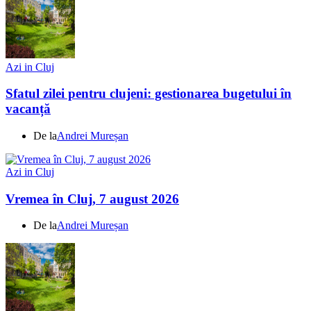
Azi in Cluj
Sfatul zilei pentru clujeni: gestionarea bugetului în
vacanță
De la
Andrei Mureșan
Azi in Cluj
Vremea în Cluj, 7 august 2026
De la
Andrei Mureșan