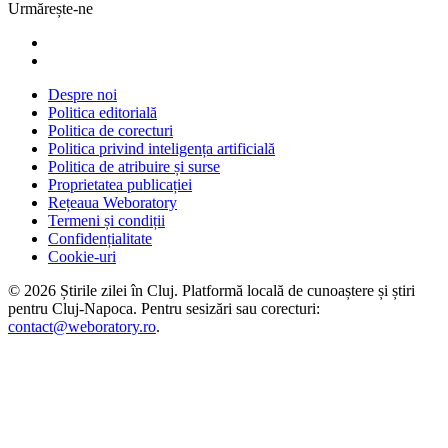
Urmărește-ne
Despre noi
Politica editorială
Politica de corecturi
Politica privind inteligența artificială
Politica de atribuire și surse
Proprietatea publicației
Rețeaua Weboratory
Termeni și condiții
Confidențialitate
Cookie-uri
©
2026
Știrile zilei în Cluj
. Platformă locală de cunoaștere și știri
pentru
Cluj-Napoca
. Pentru sesizări sau corecturi:
contact@weboratory.ro
.