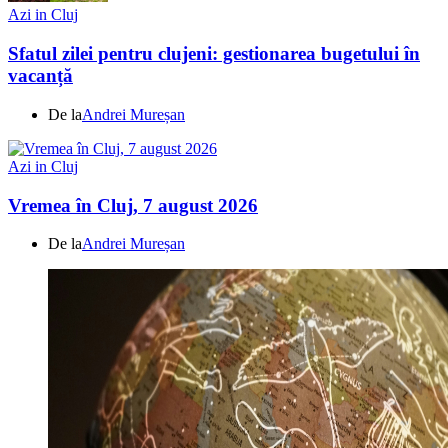
Azi in Cluj
Sfatul zilei pentru clujeni: gestionarea bugetului în
vacanță
De la
Andrei Mureșan
Azi in Cluj
Vremea în Cluj, 7 august 2026
De la
Andrei Mureșan