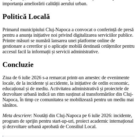
importanța ameliorării calității aerului urban.
Politică Locală
Primarul municipiului Cluj-Napoca a convocat o conferință de presă
pentru a anunța inițiative noi privind digitalizarea serviciilor publice.
Printre măsuri se numără lansarea unei platforme online de
gestionare a cererilor și o aplicație mobilă destinată cetățenilor pentru
accesul facil la informații și servicii administrative.
Concluzie
Ziua de 6 iulie 2026 s-a remarcat printr-un amestec de evenimente
locale, de la incidente și accidente, la inițiative de ordin economic,
educațional și de mediu. Activitatea administrativă și proiectele de
dezvoltare urbană indică un ritm susținut al transformărilor din Cluj-
Napoca, în timp ce comunitatea se mobilizează pentru un mediu mai
sănătos.
Meta descriere
: Noutăți din Cluj-Napoca pe 6 iulie 2026: incidente,
program de sprijin pentru start-up-uri, proiect academic internațional
și dezvoltare urbană aprobată de Consiliul Local.