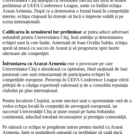
Universitatea Cluj așteaptă cu nerăbdare meciul din turul al doilea
preliminar al UEFA Conference League, unde va întâlni echipa
Ararat Armenia. După ce a demonstrat o formă bună în competițiile
interne, echipa clujeană își dorește să facă o impresie solidă și pe
scena internațională.
Calificarea în următorul tur preliminar
ar putea aduce adversari
redutabili pentru Universitatea Cluj, însă ambiția și determinarea
echipei sunt la cote înalte. Antrenată de Ioan Ovidiu Sabău, echipa
speră să treacă cu succes de Ararat și să progreseze spre fazele
ulterioare ale competiției.
Înfruntarea cu Ararat Armenia
este o provocare pe care
Universitatea Cluj o abordează cu optimism, fiind susținută de fani
pasionați care sunt entuziasmați de participarea echipei în
competițiile europene. Prezența în UEFA Conference League oferă
prilejul de a câștiga experiență valoroasă și de a consolida reputația
clubului pe plan internațional.
Pentru locuitorii Clujului, aceste meciuri sunt o oportunitate rară de a
vedea echipa locală în competiții de anvergură europeană, iar
succesul Universității Cluj ar pune orașul pe harta fotbalului
continental, aducând totodată recunoaștere și prestigiu comunității.
Pe măsură ce echipa se pregătește intens pentru duelul cu Ararat
Armenia, fanii și susținătorii așteaptă cu nerăbdare să vadă dacă