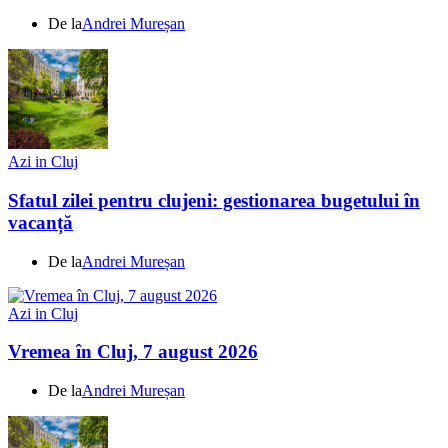
De la
Andrei Mureșan
Azi in Cluj
Sfatul zilei pentru clujeni: gestionarea bugetului în
vacanță
De la
Andrei Mureșan
Azi in Cluj
Vremea în Cluj, 7 august 2026
De la
Andrei Mureșan