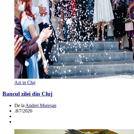
Azi in Cluj
Bancul zilei din Cluj
De la
Andrei Mureșan
.
8/7/2026