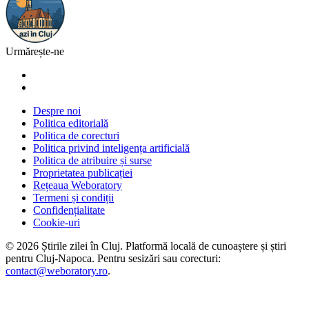
Urmărește-ne
Despre noi
Politica editorială
Politica de corecturi
Politica privind inteligența artificială
Politica de atribuire și surse
Proprietatea publicației
Rețeaua Weboratory
Termeni și condiții
Confidențialitate
Cookie-uri
©
2026
Știrile zilei în Cluj
. Platformă locală de cunoaștere și știri
pentru
Cluj-Napoca
. Pentru sesizări sau corecturi:
contact@weboratory.ro
.