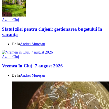
Azi in Cluj
Sfatul zilei pentru clujeni: gestionarea bugetului în
vacanță
De la
Andrei Mureșan
Azi in Cluj
Vremea în Cluj, 7 august 2026
De la
Andrei Mureșan