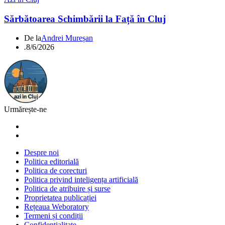
Sărbătoarea Schimbării la Față în Cluj
De la
Andrei Mureșan
.
8/6/2026
Urmărește-ne
Despre noi
Politica editorială
Politica de corecturi
Politica privind inteligența artificială
Politica de atribuire și surse
Proprietatea publicației
Rețeaua Weboratory
Termeni și condiții
Confidențialitate