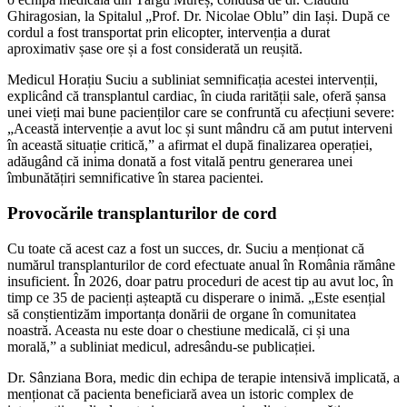
Ghiragosian, la Spitalul „Prof. Dr. Nicolae Oblu” din Iași. După ce
cordul a fost transportat prin elicopter, intervenția a durat
aproximativ șase ore și a fost considerată un reușită.
Medicul Horațiu Suciu a subliniat semnificația acestei intervenții,
explicând că transplantul cardiac, în ciuda rarității sale, oferă șansa
unei vieți mai bune pacienților care se confruntă cu afecțiuni severe:
„Această intervenție a avut loc și sunt mândru că am putut interveni
în această situație critică,” a afirmat el după finalizarea operației,
adăugând că inima donată a fost vitală pentru generarea unei
îmbunătățiri semnificative în starea pacientei.
Provocările transplanturilor de cord
Cu toate că acest caz a fost un succes, dr. Suciu a menționat că
numărul transplanturilor de cord efectuate anual în România rămâne
insuficient. În 2026, doar patru proceduri de acest tip au avut loc, în
timp ce 35 de pacienți așteaptă cu disperare o inimă. „Este esențial
să conștientizăm importanța donării de organe în comunitatea
noastră. Aceasta nu este doar o chestiune medicală, ci și una
morală,” a subliniat medicul, adresându-se publicației.
Dr. Sânziana Bora, medic din echipa de terapie intensivă implicată, a
menționat că pacienta beneficiară avea un istoric complex de