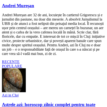
Andrei Mureșan
Andrei Mureșan are 32 de ani, locuiește în cartierul Grigorescu și e
jurnalist din pasiune, nu doar din meserie. A absolvit Jurnalismul la
UBB și de atunci a fost nelipsit din peisajul media local. Îl recunoști
ușor prin centrul orașului – are mereu un carnețel în buzunar, un aer
atent și o cafea de la vreo cafenea locală în mână. Scrie clar, fără
floricele, dar cu empatie. E interesat de tot ce mișcă în Cluj: inițiative
civice, proiecte urbanistice, dar și povești aparent banale care spun
multe despre spiritul orașului. Pentru Andrei, azi în Cluj nu e doar
un job – e o responsabilitate față de orașul în care s-a născut și pe
care vrea să-l vadă mai bun, zi de zi.
RECENTE
POPULARE
Azi in Cluj
Astrele azi: horoscop zilnic complet pentru toate