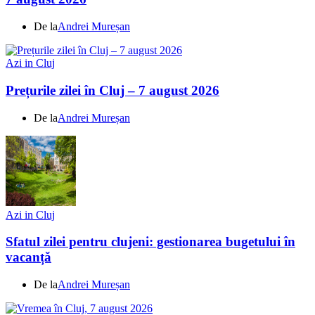
De la
Andrei Mureșan
Azi in Cluj
Prețurile zilei în Cluj – 7 august 2026
De la
Andrei Mureșan
Azi in Cluj
Sfatul zilei pentru clujeni: gestionarea bugetului în
vacanță
De la
Andrei Mureșan