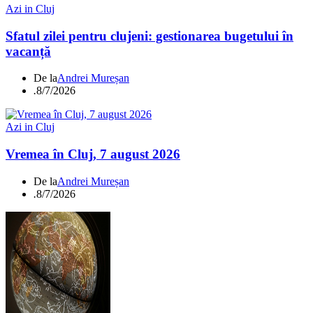
Azi in Cluj
Sfatul zilei pentru clujeni: gestionarea bugetului în
vacanță
De la
Andrei Mureșan
.
8/7/2026
Azi in Cluj
Vremea în Cluj, 7 august 2026
De la
Andrei Mureșan
.
8/7/2026