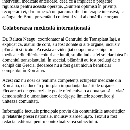
intervenții medicale anterioare, ceea ce a implicat o pregătire
riguroasă pentru această operație. „Suntem optimiști în privința
recuperării ei, dar urmează un parcurs dificil în terapie intensivă,” a
adăugat dr. Bora, prezentând contextul vital al donării de organe.
Colaborarea medicală internațională
Dr. Raluca Neagu, coordonator al Centrului de Transplant Iași, a
explicat că, alături de cord, au fost donate și alte organe, inclusiv
plămânii și ficatul. Aceasta a evidențiat cooperarea echipelor
medicale din diferite colțuri ale lumii, subliniind astfel solidaritatea în
domeniul transplantului. În special, plămânii au fost preluați de o
echipă din Grecia, deoarece nu a fost găsit niciun beneficiar
compatibil în România.
Acest caz nu doar că reafirmă competența echipelor medicale din
România, ci aduce în prim-plan importanța donării de organe.
Fiecare act de generozitate poate oferi cuiva o a doua șansă la viață,
demonstrând o umanitate care depășește limitele geografice și
unitează comunități.
Informațiile factuale principale provin din comunicările autorităților
și relatările presei naționale, inclusiv ziardecluj.ro. Textul a fost
redactat editorial pentru contextualizarea subiectului.