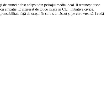
de atunci a fost nelipsit din peisajul media local. Îl recunoști ușor
cu empatie. E interesat de tot ce mișcă în Cluj: inițiative civice,
ponsabilitate față de orașul în care s-a născut și pe care vrea să-l vadă