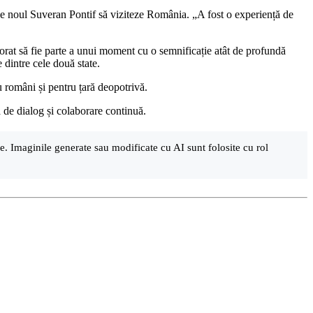
 pe noul Suveran Pontif să viziteze România. „A fost o experiență de
norat să fie parte a unui moment cu o semnificație atât de profundă
 dintre cele două state.
 români și pentru țară deopotrivă.
ă de dialog și colaborare continuă.
are. Imaginile generate sau modificate cu AI sunt folosite cu rol