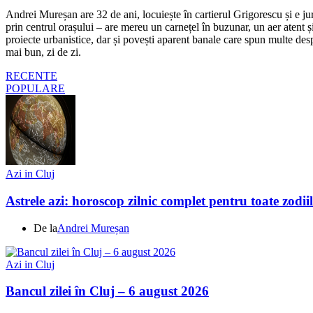
Andrei Mureșan are 32 de ani, locuiește în cartierul Grigorescu și e jur
prin centrul orașului – are mereu un carnețel în buzunar, un aer atent și 
proiecte urbanistice, dar și povești aparent banale care spun multe despr
mai bun, zi de zi.
RECENTE
POPULARE
Azi in Cluj
Astrele azi: horoscop zilnic complet pentru toate zodi
De la
Andrei Mureșan
Azi in Cluj
Bancul zilei în Cluj – 6 august 2026