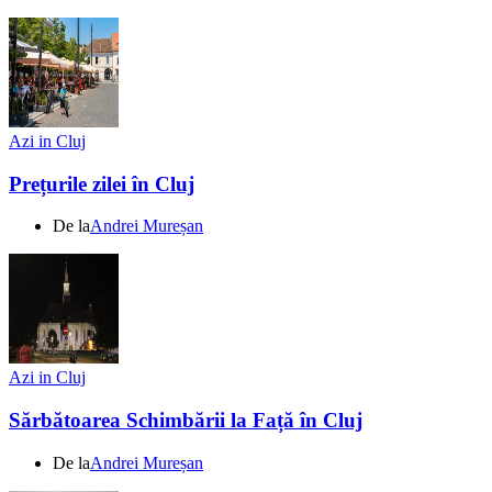
Azi in Cluj
Prețurile zilei în Cluj
De la
Andrei Mureșan
Azi in Cluj
Sărbătoarea Schimbării la Față în Cluj
De la
Andrei Mureșan