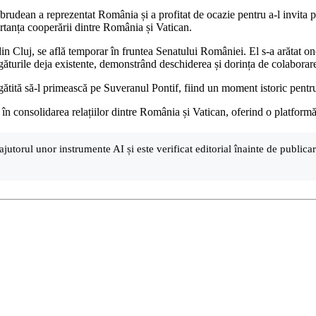
Abrudean a reprezentat România și a profitat de ocazie pentru a-l invita
ortanța cooperării dintre România și Vatican.
in Cluj, se află temporar în fruntea Senatului României. El s-a arătat o
găturile deja existente, demonstrând deschiderea și dorința de colaborare
tită să-l primească pe Suveranul Pontif, fiind un moment istoric pentru
s în consolidarea relațiilor dintre România și Vatican, oferind o platform
ajutorul unor instrumente AI și este verificat editorial înainte de public