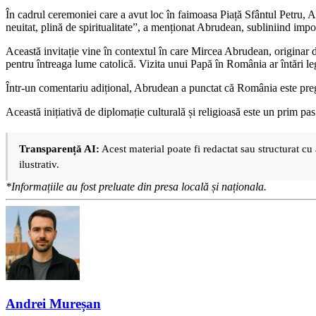
În cadrul ceremoniei care a avut loc în faimoasa Piață Sfântul Petru, 
neuitat, plină de spiritualitate”, a menționat Abrudean, subliniind imp
Această invitație vine în contextul în care Mircea Abrudean, originar d
pentru întreaga lume catolică. Vizita unui Papă în România ar întări le
Într-un comentariu adițional, Abrudean a punctat că România este pregă
Această inițiativă de diplomație culturală și religioasă este un prim pa
Transparență AI:
Acest material poate fi redactat sau structurat cu 
ilustrativ.
*Informațiile au fost preluate din presa locală și naționala.
Andrei Mureșan