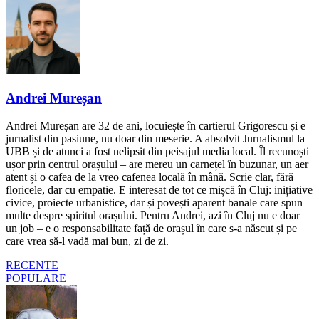
Andrei Mureșan
Andrei Mureșan are 32 de ani, locuiește în cartierul Grigorescu și e
jurnalist din pasiune, nu doar din meserie. A absolvit Jurnalismul la
UBB și de atunci a fost nelipsit din peisajul media local. Îl recunoști
ușor prin centrul orașului – are mereu un carnețel în buzunar, un aer
atent și o cafea de la vreo cafenea locală în mână. Scrie clar, fără
floricele, dar cu empatie. E interesat de tot ce mișcă în Cluj: inițiative
civice, proiecte urbanistice, dar și povești aparent banale care spun
multe despre spiritul orașului. Pentru Andrei, azi în Cluj nu e doar
un job – e o responsabilitate față de orașul în care s-a născut și pe
care vrea să-l vadă mai bun, zi de zi.
RECENTE
POPULARE