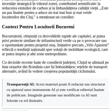
investiție strategică în viitorul zonei, contribuind semnificativ la
reducerea emisiilor de carbon și la îmbunătățirea calității vieții. „Este
un pas înainte pentru a aduce un trai mai bun și mai verde
locuitorilor din Cluj," a menționat un consilier.
Context Pentru Locuitorii Bucureni
Bucureștenii, obișnuiți cu dezvoltările rapide ale capitalei, ar putea
privi proiecte similare de infrastructură verde ca pe o provocare sau
o oportunitate pentru propriul oraș. Inițiative precum „Velo Apuseni”
reflectă o tendință națională spre soluții de mobilitate ecologică, care
ar putea inspira și alte zone metropolitane.
Cu deciziile recente luate de consilierii județeni, Clujul se aliniază pe
lista orașelor din România care își îmbunătățesc rețelele de transport
alternativ, având în vedere creșterea popularității ciclismului.
Transparență AI:
Acest material poate fi redactat sau structurat
cu ajutorul unor instrumente AI și este verificat editorial înainte
de publicare. Imaginile generate sau modificate cu AI sunt
folosite cu rol ilustrativ.