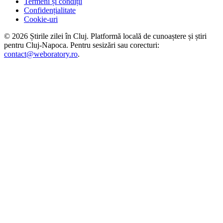
Termeni și condiții
Confidențialitate
Cookie-uri
©
2026
Știrile zilei în Cluj
. Platformă locală de cunoaștere și știri
pentru
Cluj-Napoca
. Pentru sesizări sau corecturi:
contact@weboratory.ro
.