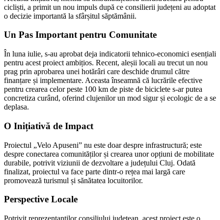
cicliști, a primit un nou impuls după ce consilierii județeni au adoptat
o decizie importantă la sfârșitul săptămânii.
Un Pas Important pentru Comunitate
În luna iulie, s-au aprobat deja indicatorii tehnico-economici esențiali
pentru acest proiect ambițios. Recent, aleșii locali au trecut un nou
prag prin aprobarea unei hotărâri care deschide drumul către
finanțare și implementare. Aceasta înseamnă că lucrările efective
pentru crearea celor peste 100 km de piste de biciclete s-ar putea
concretiza curând, oferind clujenilor un mod sigur și ecologic de a se
deplasa.
O Inițiativă de Impact
Proiectul „Velo Apuseni” nu este doar despre infrastructură; este
despre conectarea comunităților și crearea unor opțiuni de mobilitate
durabile, potrivit viziunii de dezvoltare a județului Cluj. Odată
finalizat, proiectul va face parte dintr-o rețea mai largă care
promovează turismul și sănătatea locuitorilor.
Perspective Locale
Potrivit reprezentanților consiliului județean, acest proiect este o