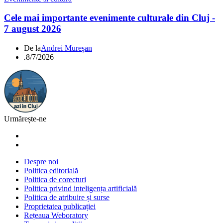
Cele mai importante evenimente culturale din Cluj -
7 august 2026
De la
Andrei Mureșan
.
8/7/2026
Urmărește-ne
Despre noi
Politica editorială
Politica de corecturi
Politica privind inteligența artificială
Politica de atribuire și surse
Proprietatea publicației
Rețeaua Weboratory