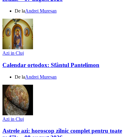
De la
Andrei Mureșan
Azi in Cluj
Calendar ortodox: Sfântul Pantelimon
De la
Andrei Mureșan
Azi in Cluj
Astrele azi: horoscop zilnic complet pentru toate