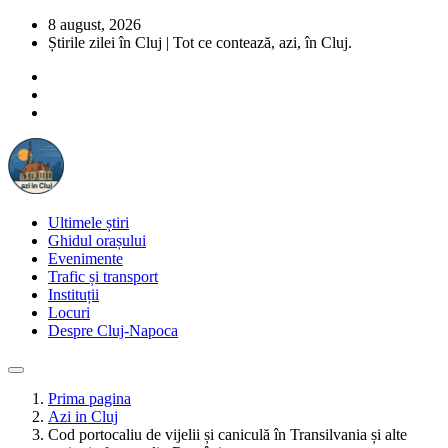
8 august, 2026
Știrile zilei în Cluj | Tot ce contează, azi, în Cluj.
Ultimele știri
Ghidul orașului
Evenimente
Trafic și transport
Instituții
Locuri
Despre Cluj-Napoca
Prima pagina
Azi in Cluj
Cod portocaliu de vijelii și caniculă în Transilvania și alte