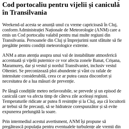
Cod portocaliu pentru vijelii și caniculă
în Transilvania
Weekend-ul acesta se anunță unul cu vreme capricioasă în Cluj,
conform Administrației Naționale de Meteorologie (ANM) care a
emis un Cod portocaliu valabil pentru mai multe regiuni din
Transilvania. Persoanele din Cluj și împrejurimi sunt sfătuite să fie
pregătite pentru condiții meteorologice extreme.
ANM a atras atenția asupra unui val de instabilitate atmosferică
accentuată și vijelii puternice ce vor afecta zonele Banat, Crișana,
Maramureș, dar și vestul și nordul Transilvaniei, inclusiv vestul
Olteniei. Se preconizează ploi abundente și vânt cu rafale de
intensitate considerabilă, ceea ce ar putea cauza disconfort și
necesitatea de a lua măsuri de prevenție.
Pe lângă condițiile meteo nefavorabile, se prevede și un episod de
caniculă care va afecta timp de câteva zile aceleași regiuni.
Temperaturile ridicate ar putea fi resimțite și la Cluj, așa că locuitorii
ar trebui să fie precauți, să se hidrateze corespunzător și să evite
expunerea prelungită la soare.
Prin intermediul acestui avertisment, ANM își propune să
pregătească populația pentru eventualele turbulențe ale vremii din