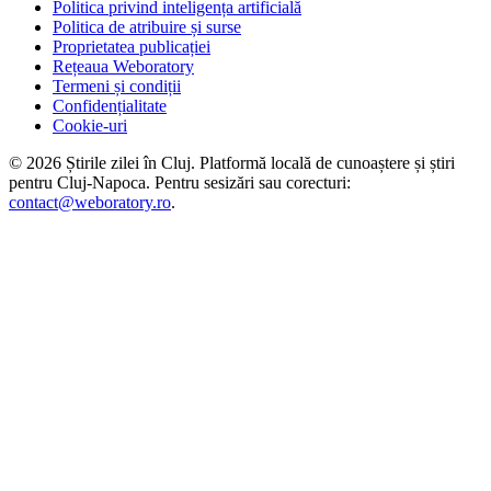
Politica privind inteligența artificială
Politica de atribuire și surse
Proprietatea publicației
Rețeaua Weboratory
Termeni și condiții
Confidențialitate
Cookie-uri
©
2026
Știrile zilei în Cluj
. Platformă locală de cunoaștere și știri
pentru
Cluj-Napoca
. Pentru sesizări sau corecturi:
contact@weboratory.ro
.