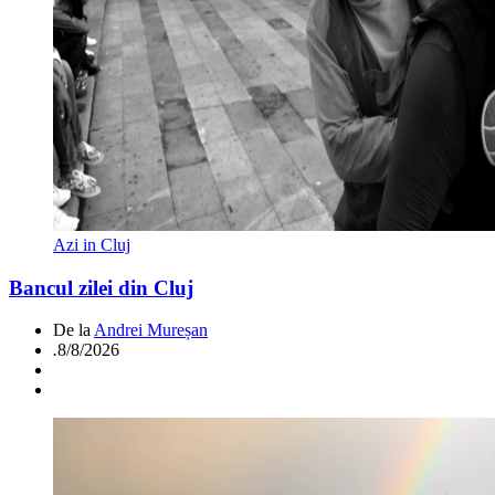
Azi in Cluj
Bancul zilei din Cluj
De la
Andrei Mureșan
.
8/8/2026