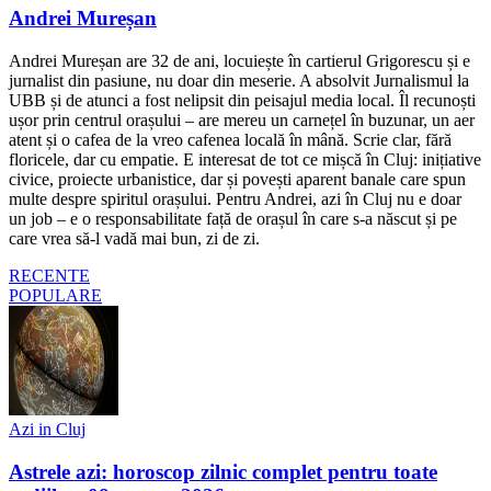
Andrei Mureșan
Andrei Mureșan are 32 de ani, locuiește în cartierul Grigorescu și e
jurnalist din pasiune, nu doar din meserie. A absolvit Jurnalismul la
UBB și de atunci a fost nelipsit din peisajul media local. Îl recunoști
ușor prin centrul orașului – are mereu un carnețel în buzunar, un aer
atent și o cafea de la vreo cafenea locală în mână. Scrie clar, fără
floricele, dar cu empatie. E interesat de tot ce mișcă în Cluj: inițiative
civice, proiecte urbanistice, dar și povești aparent banale care spun
multe despre spiritul orașului. Pentru Andrei, azi în Cluj nu e doar
un job – e o responsabilitate față de orașul în care s-a născut și pe
care vrea să-l vadă mai bun, zi de zi.
RECENTE
POPULARE
Azi in Cluj
Astrele azi: horoscop zilnic complet pentru toate