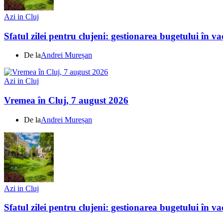
Azi in Cluj
Sfatul zilei pentru clujeni: gestionarea bugetului în v
De la
Andrei Mureșan
Azi in Cluj
Vremea în Cluj, 7 august 2026
De la
Andrei Mureșan
Azi in Cluj
Sfatul zilei pentru clujeni: gestionarea bugetului în v