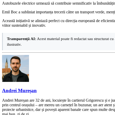
Autobuzele electrice urmează să contribuie semnificativ la îmbunătățirea
Emil Boc a subliniat importanța trecerii către un transport verde, men
Această inițiativă se aliniază perfect cu direcția europeană de eficienti
viitor sustenabil și inovativ.
Transparență AI:
Acest material poate fi redactat sau structurat cu 
ilustrativ.
Andrei Mureșan
Andrei Mureșan are 32 de ani, locuiește în cartierul Grigorescu și e jur
prin centrul orașului – are mereu un carnețel în buzunar, un aer atent și 
proiecte urbanistice, dar și povești aparent banale care spun multe despr
mai bun, zi de zi.