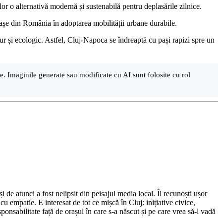
lor o alternativă modernă și sustenabilă pentru deplasările zilnice.
rașe din România în adoptarea mobilității urbane durabile.
igur și ecologic. Astfel, Cluj-Napoca se îndreaptă cu pași rapizi spre un
are. Imaginile generate sau modificate cu AI sunt folosite cu rol
de atunci a fost nelipsit din peisajul media local. Îl recunoști ușor
cu empatie. E interesat de tot ce mișcă în Cluj: inițiative civice,
ponsabilitate față de orașul în care s-a născut și pe care vrea să-l vadă