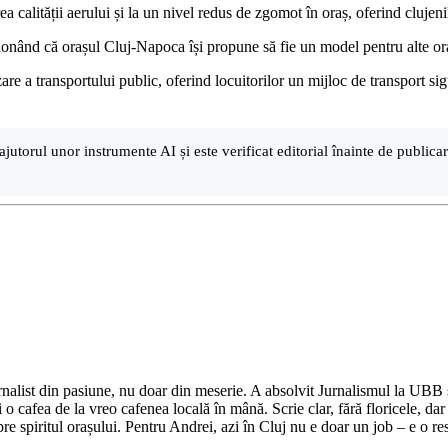
 calității aerului și la un nivel redus de zgomot în oraș, oferind clujeni
ționând că orașul Cluj-Napoca își propune să fie un model pentru alte o
zare a transportului public, oferind locuitorilor un mijloc de transport s
ajutorul unor instrumente AI și este verificat editorial înainte de public
nalist din pasiune, nu doar din meserie. A absolvit Jurnalismul la UBB și 
o cafea de la vreo cafenea locală în mână. Scrie clar, fără floricele, dar 
e spiritul orașului. Pentru Andrei, azi în Cluj nu e doar un job – e o res