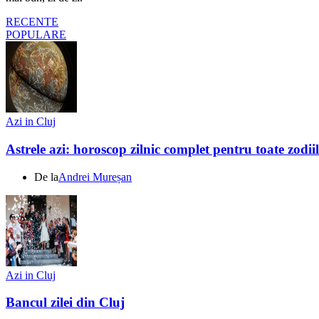
RECENTE
POPULARE
Azi in Cluj
Astrele azi: horoscop zilnic complet pentru toate zodi
De la
Andrei Mureșan
Azi in Cluj
Bancul zilei din Cluj