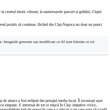
a centrul istoric vibrant, la numeroasele parcuri și grădini, Clujul
 trend pozitiv să continue, făcând din Cluj-Napoca nu doar un punct
are. Imaginile generate sau modificate cu AI sunt folosite cu rol
de atunci a fost nelipsit din peisajul media local. Îl recunoști ușor
cu empatie. E interesat de tot ce mișcă în Cluj: inițiative civice,
ponsabilitate față de orașul în care s-a născut și pe care vrea să-l vadă