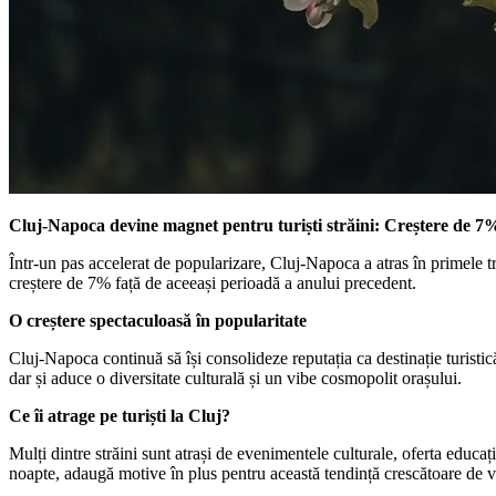
Cluj-Napoca devine magnet pentru turiști străini: Creștere de 7%
Într-un pas accelerat de popularizare, Cluj-Napoca a atras în primele tr
creștere de 7% față de aceeași perioadă a anului precedent.
O creștere spectaculoasă în popularitate
Cluj-Napoca continuă să își consolideze reputația ca destinație turistic
dar și aduce o diversitate culturală și un vibe cosmopolit orașului.
Ce îi atrage pe turiști la Cluj?
Mulți dintre străini sunt atrași de evenimentele culturale, oferta educați
noapte, adaugă motive în plus pentru această tendință crescătoare de vi