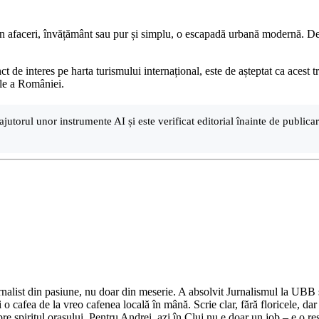
în afaceri, învățământ sau pur și simplu, o escapadă urbană modernă. De l
t de interes pe harta turismului internațional, este de așteptat ca acest
rale a României.
ajutorul unor instrumente AI și este verificat editorial înainte de public
nalist din pasiune, nu doar din meserie. A absolvit Jurnalismul la UBB și 
o cafea de la vreo cafenea locală în mână. Scrie clar, fără floricele, dar 
e spiritul orașului. Pentru Andrei, azi în Cluj nu e doar un job – e o res