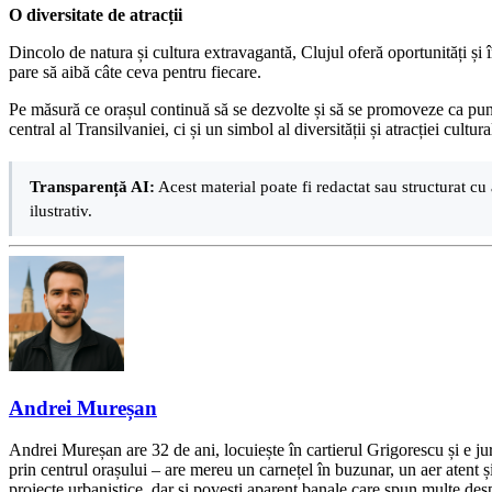
O diversitate de atracții
Dincolo de natura și cultura extravagantă, Clujul oferă oportunități și 
pare să aibă câte ceva pentru fiecare.
Pe măsură ce orașul continuă să se dezvolte și să se promoveze ca punc
central al Transilvaniei, ci și un simbol al diversității și atracției cultu
Transparență AI:
Acest material poate fi redactat sau structurat cu 
ilustrativ.
Andrei Mureșan
Andrei Mureșan are 32 de ani, locuiește în cartierul Grigorescu și e jur
prin centrul orașului – are mereu un carnețel în buzunar, un aer atent și 
proiecte urbanistice, dar și povești aparent banale care spun multe despr