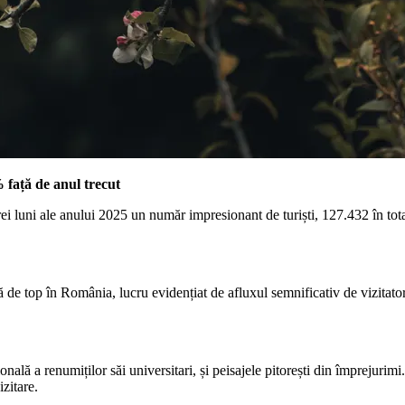
 față de anul trecut
ei luni ale anului 2025 un număr impresionant de turiști, 127.432 în tota
ă de top în România, lucru evidențiat de afluxul semnificativ de vizitator
onală a renumiților săi universitari, și peisajele pitorești din împrejurimi
zitare.