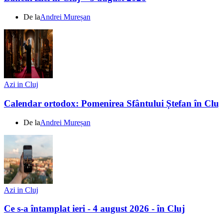
De la
Andrei Mureșan
Azi in Cluj
Calendar ortodox: Pomenirea Sfântului Ștefan în Clu
De la
Andrei Mureșan
Azi in Cluj
Ce s-a întamplat ieri - 4 august 2026 - în Cluj