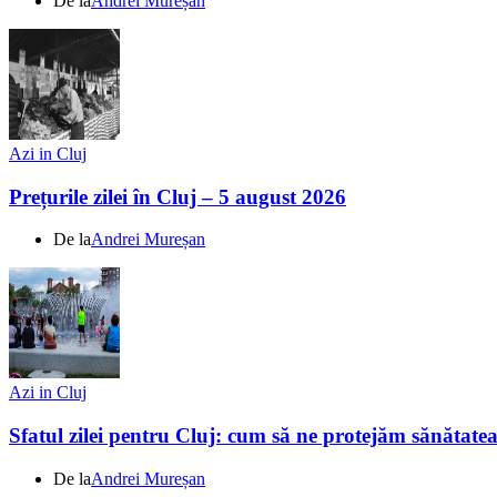
De la
Andrei Mureșan
Azi in Cluj
Prețurile zilei în Cluj – 5 august 2026
De la
Andrei Mureșan
Azi in Cluj
Sfatul zilei pentru Cluj: cum să ne protejăm sănătate
De la
Andrei Mureșan