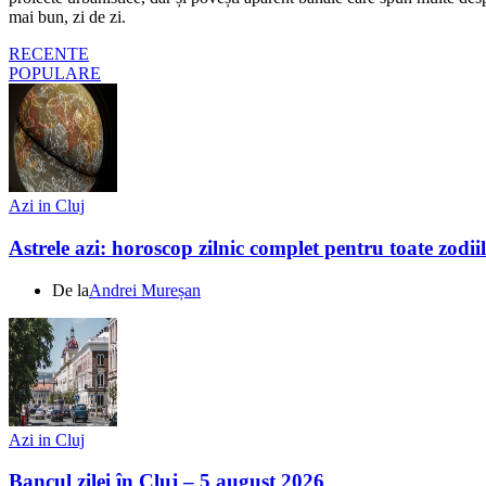
mai bun, zi de zi.
RECENTE
POPULARE
Azi in Cluj
Astrele azi: horoscop zilnic complet pentru toate zodi
De la
Andrei Mureșan
Azi in Cluj
Bancul zilei în Cluj – 5 august 2026